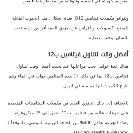
نقص مستوياته في الجسم والوقاية من مخاطر هذا النقص.
وتتوافر مكملات فيتامين B12 بعدة أشكال، مثل الحبوب القابلة
للمضغ، كبسولات أو أقراص عن طريق الفم، أقراص ذوابة تحت
اللسان، وحقن عضلية.
أفضل وقت لتناول فيتامين ب12
هناك عدة عوامل يجب مراعاتها عند تحديد أفضل وقت لتناول
فيتامين ب12 بما في ذلك، أنّ هذه الفيتامين ذواب في الماء ويتم
طرح الكميات الزائدة منه في البول.
بالإضافة إلى ذلك، تحتوي العديد من مكملات الفيتامينات المتعددة
على جرعات عالية من فيتامين ب12، تصل إلى 25 ميكروغرام،
وهذه الجرعة تعادل 400% من الحاجة اليومية الموصى بها، وفقاً لـ
Harvard Health Publishing.