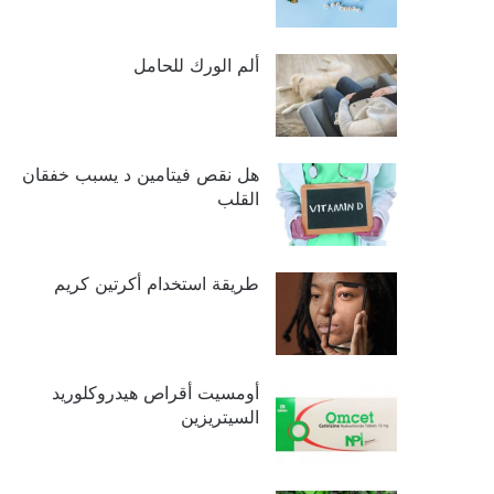
ألم الورك للحامل
هل نقص فيتامين د يسبب خفقان
القلب
طريقة استخدام أكرتين كريم
أومسيت أقراص هيدروكلوريد
السيتريزين