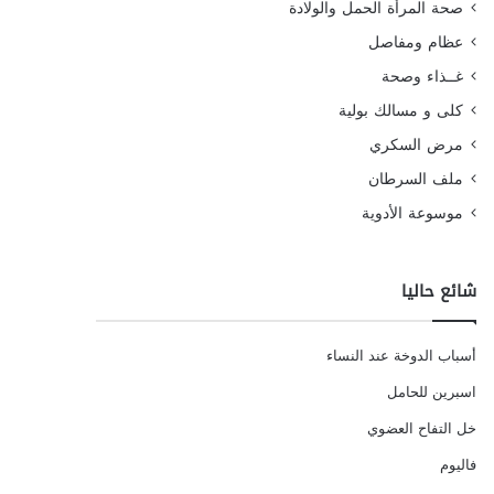
صحة المرأة الحمل والولادة
عظام ومفاصل
غــذاء وصحة
كلى و مسالك بولية
مرض السكري
ملف السرطان
موسوعة الأدوية
شائع حاليا
أسباب الدوخة عند النساء
اسبرين للحامل
خل التفاح العضوي
فاليوم