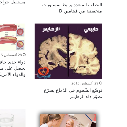
مستقبل جراحة 
التصلب المتعدد يرتبط بمستويات
منخفضة من فيتامين D
28 أغسطس 2015
دواء جديد خا
يحصل على مواف
والدواء الأمريك
29 أغسطس 2015
توضّع الشّحوم في الدّماغ يسرّع
تطوّر داء آلزهايمر