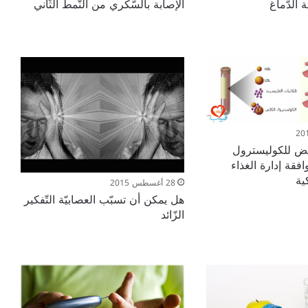
الدّماغ
الإصابة بالسّكري من النّمط الثّاني
فض للكوليسترول
قة إدارة الغذاء
ية
28 أغسطس 2015
هل يمكن أن تسبّب العصابيّة التّفكير
الزّائد