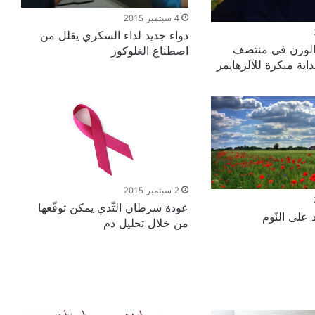
4 سبتمبر 2015
دواء جديد لداء السكري يقلل من
ة الوزن في منتصف
اصطناع الغلوكوز
داية مبكرة للآلزهايمر
2 سبتمبر 2015
عودة سرطان الثّدي يمكن توقّعها
 على النّوم
من خلال تحليل دم