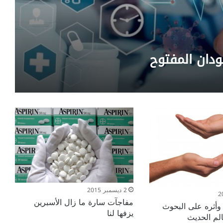
دان المفتوح
2 ديسمبر 2015
مفاجآت سارة ما زال الأسبرين
وأثره على البحوث
يزفها لنا
الم الحديث