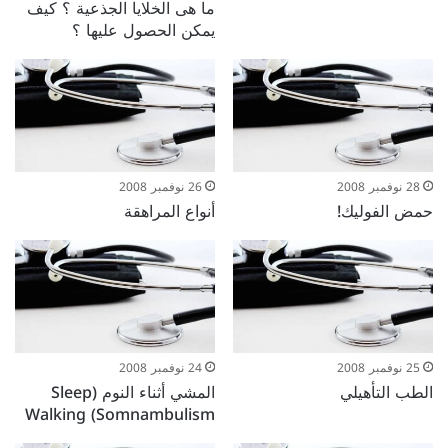
ما هى الخلايا الجذعية ؟ كيف
يمكن الحصول عليها ؟
28 نوفمبر 2008
26 نوفمبر 2008
حمض الفوليك!
أنواع المراهقة
25 نوفمبر 2008
24 نوفمبر 2008
الطب التأهيلي
المشي أثناء النوم (Sleep
Walking (Somnambulism