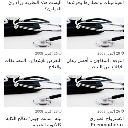
الفيتامينات ومصادرها وفوائدها
أليست هذه النظرية وراء ريّ
القولون؟
28 أكتوبر 2008
26 أكتوبر 2008
التوقف المفاجئ .. أفضل رهان
التعرض للإشعاع .. المضاعفات
للإقلاع عن التدخين
والعلاج
26 أكتوبر 2008
23 أكتوبر 2008
الاسترواح الصدري
نبتة "سانت جونز" تعالج الكآبة
Pneumothorax
كالأدوية الحديثة