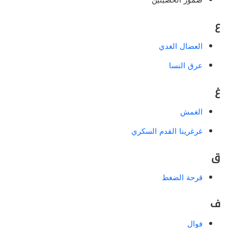
ضمور الخصيتين
ع
العضال الغدي
عرق النسا
غ
الغمش
غرغرينا القدم السكري
ق
قرحة الضغط
ف
فوال