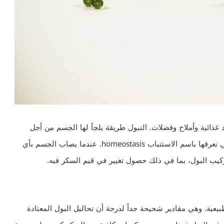
 غذائية وأملاح وفضلات. التبول طريقة يلجأ لها الجسم من أجل
إخراج ما لا يحتاجه ومن أجل الحفاظ على حالة التوازن التي نعرفها باسم الاستتباب homeostasis. عندما يصاب الجسم بأي
ب البول، بما في ذلك حصول تغيير في قيم السكر فيه.
بيعية. وهي مقادير شحيحة جداً لدرجة أن تحاليل البول المعتادة