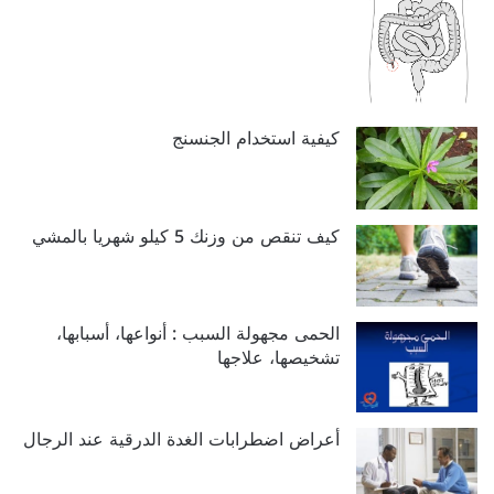
كيفية استخدام الجنسنج
كيف تنقص من وزنك 5 كيلو شهريا بالمشي
الحمى مجهولة السبب : أنواعها، أسبابها،
تشخيصها، علاجها
أعراض اضطرابات الغدة الدرقية عند الرجال‬