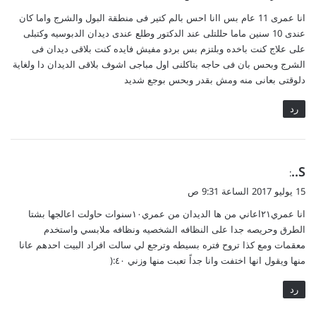
و
انا عمرى 11 عام بس اانا احس بالم كتير فى منطقة البول والشرج واما كان
ل
عندى 10 سنين ماما حللتلى عند الدكتور وطلع عندى ديدان الدبوسيه وكتبلى
على علاج كنت باخده وبلتزم بس بردو مفيش فايده كنت بلاقى ديدان فى
الشرج وبحس بان فى حاجه بتاكلنى اول مباجى اشوف بلاقى الديدان دا ولغاية
دلوقتى بعانى منه ومش بقدر وبحس بوجع شديد
رد
ي
S..
:
ق
15 يوليو 2017 الساعة 9:31 ص
و
انا عمري٢١اعاني من ها الديدان من عمري١٠سنوات حاولت اعالجها بشتا
ل
الطرق وحريصه جدا على النظافه الشخصيه ونظافه ملابسي واستخدم
معقمات ومع كذا تروح فتره بسيطه وترجع لي سالت افراد البيت احدهم عانا
منها ويقول انها اختفت وانا جداً تعبت منها وزني ٤٠:(
رد