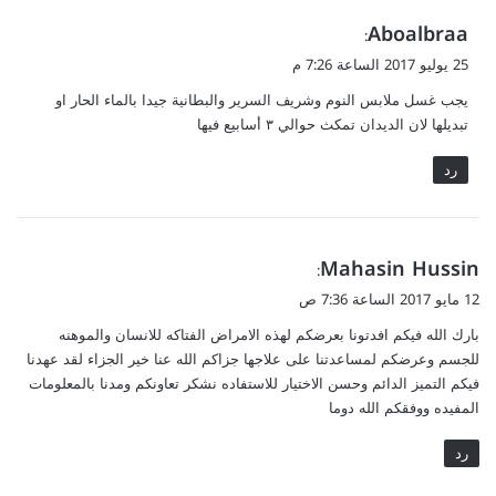
ي
Aboalbraa
:
ق
25 يوليو 2017 الساعة 7:26 م
و
يجب غسل ملابس النوم وشريف السرير والبطانية جيدا بالماء الحار او
ل
تبديلها لان الديدان تمكث حوالي ٣ أسابيع فيها
رد
ي
Mahasin Hussin
:
ق
12 مايو 2017 الساعة 7:36 ص
و
بارك الله فيكم افدتونا بعرضكم لهذه الامراض الفتاكه للانسان والموهنه
ل
للجسم وعرضكم لمساعدتنا على علاجها جزاكم الله عنا خير الجزاء لقد عهدنا
فيكم التميز الدائم وحسن الاختيار للاستفاده نشكر تعاونكم ومدنا بالمعلومات
المفيده ووفقكم الله دوما
رد