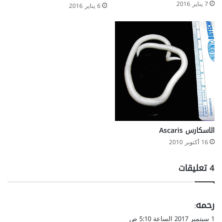
7 يناير 2016
6 يناير 2016
الاسكارس Ascaris
16 أكتوبر 2010
‫4 تعليقات
ي
رحمه
:
ق
1 سبتمبر 2017 الساعة 5:10 ص