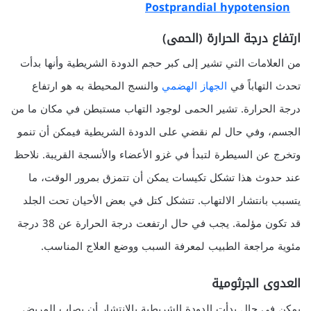
Postprandial hypotension
ارتفاع درجة الحرارة (الحمى)
من العلامات التي تشير إلى كبر حجم الدودة الشريطية وأنها بدأت
تحدث التهاباً في
الجهاز الهضمي
والنسج المحيطة به هو ارتفاع
درجة الحرارة. تشير الحمى لوجود التهاب مستبطن في مكان ما من
الجسم، وفي حال لم نقضي على الدودة الشريطية فيمكن أن تنمو
وتخرج عن السيطرة لتبدأ في غزو الأعضاء والأنسجة القريبة. نلاحظ
عند حدوث هذا تشكل تكيسات يمكن أن تتمزق بمرور الوقت، ما
يتسبب بانتشار الالتهاب. تتشكل كتل في بعض الأحيان تحت الجلد
قد تكون مؤلمة. يجب في حال ارتفعت درجة الحرارة عن 38 درجة
مئوية مراجعة الطبيب لمعرفة السبب ووضع العلاج المناسب.
العدوى الجرثومية
يمكن في حال بدأت الدودة الشريطية بالانتشار أن يصاب المريض