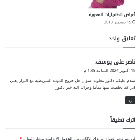
أعراض الطفيليات المعوية
15 ديسمبر 2013
تعليق واحد
ي
ناصر على يوسف
:
ق
15 أكتوبر 2024 الساعة 1:35 م
و
سلام عليكم دكتور معاويه. سؤال هل خروج الدوده الشريطيه مع البراز يعني
ل
اني قد تخلصت منها تمأما وجزاك الله خير دكتور
رد
اترك تعليقاً
لن يتم نشر عنوان بريدك الإلكتروني.
الحقول الإلزامية مشار إليها بـ
*