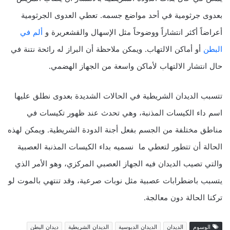
بعدوى جرثومية في أحد مواضع جسمه. تعطي العدوى الجرثومية
أعراضاً أكثر انتشاراً ووضوحاً مثل الإسهال والقشعريرة و
ألم في
البطن
أو أماكن الالتهاب. ويمكن ملاحظة أن البراز له رائحة نتنة في
حال انتشار الالتهاب لأماكن واسعة من الجهاز الهضمي.
تتسبب الديدان الشريطية في الحالات الشديدة بعدوى نطلق عليها
اسم داء الكيسات المذنبة، وهي تحدث عند ظهور تكيسات في
مناطق مختلفة من الجسم بفعل أجنة الدودة الشريطية. ويمكن لهذه
الحالة أن تتطور لتعطي ما نسميه بداء الكيسات المذنبة العصبية
والتي تصيب الديدان فيه الجهاز العصبي المركزي، وهو الأمر الذي
يتسبب باضطرابات عصبية مثل نوبات صرعية، وقد تنتهي بالموت لو
تركنا الحالة دون معالجة.
الوسوم
الديدان
الديدان الدبوسية
الديدان الشريطية
ديدان البطن