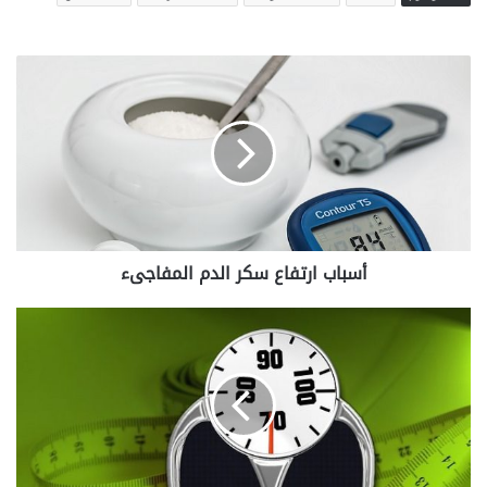
أسباب
ارتفاع
سكر
الدم
المفاجىء
أسباب ارتفاع سكر الدم المفاجىء
مخاطر
عملية
شفط
الدهون
بالليزر