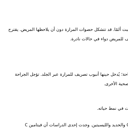
ببت ألمًا. قد تتشكل حصوات المرارة دون أن يلاحظها المريض. يقترح
ف للمريض دواء في حالات نادرة.
؛ يُدخل حينها أنبوب تصريف للمرارة عبر الجلد. تؤجل الجراحة
صحية الأخرى.
ت في نمط حياته.
ننصح بتناول بعض المكملات الغذائية الحاوية على فيتامين C والحديد والليسيتين. وجدت إحدى الدراسات أن فيتامين C