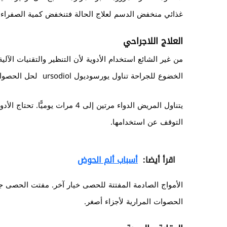
غذائي منخفض الدسم لعلاج الحالة فتنخفض كمية الصفراء ا
العلاج اللاجراحي
من غير الشائع استخدام الأدوية لأن التنظير والتقنيات الآ
الخضوع للجراحة تناول يورسوديول ursodiol لحل الحصوات المرارية المتشكلة من الكوليسترول.
يتناول المريض الدواء مرتين إلى 4
التوقف عن استخدامها.
اقرأ أيضا:
أسباب ألم الحوض
الأمواج الصادمة المفتتة للحصى خيار آخر. مفتت الحصى جه
الحصوات المرارية لأجزاء أصغر.