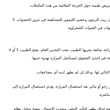
ريض طبيبه حول الجرعة الملائمة من هذه المكملات.
ل زيت الزيتون وعصير الليمون للمساهمة في مرور الحصوات. لا
وات في القنوات الصفراوية.
قد يحتاج الطبيب لإجراء تنظير لاستئصال المرارة. هذه الجراحة شائعة يجريها الطبيب تحت التخدير العام. يفتح الطبيب 3 أو 4
 في إحدى الشقوق ليستأصل المرارة بهدوء حينها.
التالي لها، وذلك إن لم تظهر لديه أي مضاعفات.
رخو أو مائي بعد استئصال المرارة. يؤدي استئصال المرارة إلى
مباشرة.
يجة لذلك يظهر التأثير الملين ويحدث الإسهال. ننصح بتناول نظام