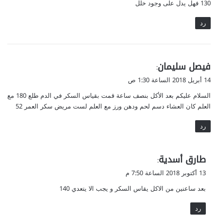
130 فهل يدل على وجود خلل
رد
ي
فيصل سليمان
:
ق
14 أبريل 2018 الساعة 1:30 ص
و
السلام عليكم بعد الأكل بنصف ساعة قمت بقياس السكر في الدم طلع 180 مع
ل
العلم كان العشاء دسم لحم ودهن ورز مع العلم لست مريض سكر العمر 52
رد
ي
طارق أسدية
:
ق
13 أكتوبر 2018 الساعة 7:50 م
و
بعد ساعنين من الاكل يقاس السكر و يجب الا يتعدي 140
ل
رد