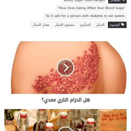
المصادر
Blood Sugar Level Ranges
How Does Eating Affect Your Blood Sugar?
Is it safe for a person with diabetes to eat sweets?
الوسوم
السكر
السكري
مستوي السكر
معدل السكر
هل
الحزام
الناري
معدي؟
هل الحزام الناري معدي؟
فوائد
خل
التفاح
في