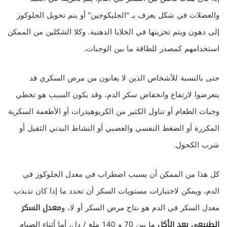
والعضلات في شكل يعرف بـ “الجليكوجين” أو يتم تحويل الجلوكوز
إلى دهون ويتم تخزينها في الخلايا الدهنية. وكلا الشكلين من الممكن
استخدامهم كمصدر للطاقة ما بين الوجبات.
حتى بالنسبة للأشخاص الذين لا يعانون من مرض السكري قد
يتعرضوا لارتفاع وانخفاض سكر الدم، وقد يكون السبب هو تخطي
وجبات الطعام أو تناول الكثير من الكربوهيدرات أو الأطعمة السكرية
المكررة أو الضغط النفسي والعصبي أو النشاط البدني الثقيل أو
شرب الكحول.
كل هذا من الممكن أن يسبب اضطراب في معدل الجلوكوز في
الدم، ويمكن لاختبارات مستويات السكر أن تحدد ما إذا كان تذبذب
معدل السكر في الدم هو نتاج مرض السكر أو لا، و
معدل السكر
الطبيعي بعد الأكل
ما بين 70 و 140 ملغ / دل، أما أثناء الصيام