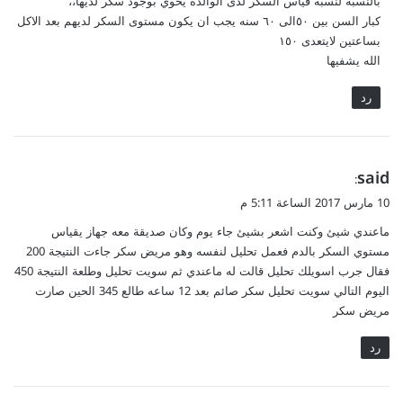
بالنسبة لنسبة قياس السكر لدى الوالده يحوي بوجود سكر لديها،،
كبار السن بين ٥٠الى ٦٠ سنه يجب ان يكون مستوى السكر لديهم بعد الاكل
بساعتين لايتعدى ١٥٠
الله يشفيها
رد
ي
said
:
ق
10 مارس 2017 الساعة 5:11 م
و
ماعندي شيئ وكنت اشعر بشيئ جاء يوم وكان صديقة معه جهاز يقياس
ل
مستوي السكر بالدم فعمل تحليل لنفسه وهو مريض سكر جاءت النتيجة 200
فقال جرب اسويلك تحليل قالت له ماعندي ثم سويت تحليل وطلعة النتيجة 450
اليوم التالي سويت تحليل سكر صائم بعد 12 ساعه طالع 345 الحين صارت
مريض سكر
رد