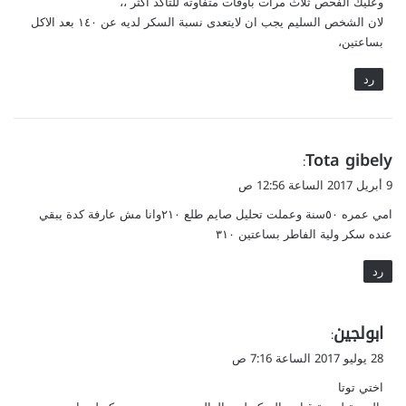
وعليك الفحص ثلاث مرات بأوقات متفاوته للتأكد اكثر ،،
لان الشخص السليم يجب ان لايتعدى نسبة السكر لديه عن ١٤٠ بعد الاكل
بساعتين،
رد
ي
Tota gibely
:
ق
9 أبريل 2017 الساعة 12:56 ص
و
امي عمره ٥٠سنة وعملت تحليل صايم طلع ٢١٠وانا مش عارفة كدة يبقي
ل
عنده سكر ولية الفاطر بساعتين ٣١٠
رد
ي
ابولجين
:
ق
28 يوليو 2017 الساعة 7:16 ص
و
اختي توتا
ل