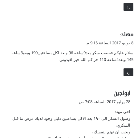
رد
ي
مهند
:
ق
8 يوليو 2017 الساعة 9:15 م
و
سلام عليكم فحصت سكر بعد9ساعه 96 وبعد اكل بساعتين190 وبعو3ساعه
ل
145 وبعد4ساعه 110 جزاكم الله خير افيدوني
رد
ي
ابولجين
:
ق
28 يوليو 2017 الساعة 7:08 ص
و
اخي مهند
ل
وصول السكر الى ١٩٠ بعد الاكل بساعتين دليل وجود لديك مرض ما قبل
السكري،
ويجب ان تهتم بنفسك ،