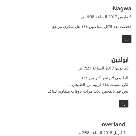
ي
Nagwa
:
ق
5 مارس 2017 الساعة 6:38 ص
و
فحصت بعد الاكل بساعتين ١٤٤ هل سكرى مرتفع
ل
رد
ي
ابولجين
:
ق
28 يوليو 2017 الساعة 7:21 ص
و
الطبيعي لايرتفع اكثر من ١٤٤
ل
لكن نسبتك ١٤٤ قريبه من الطبيعي ،،
بس قم بالفحص ثلاث مرات باوقات متفاوته للتاكد
رد
ي
overland
:
ق
7 أبريل 2018 الساعة 2:58 م