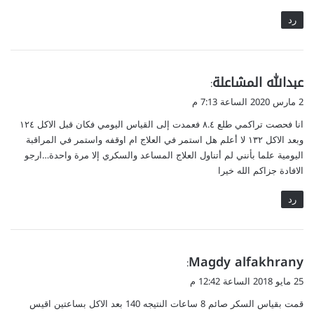
رد
ي
عبدالله المشاعلة
:
ق
2 مارس 2020 الساعة 7:13 م
و
انا فحصت تراكمي طلع ٨.٤ فعمدت إلى القياس اليومي فكان قبل الاكل ١٢٤
ل
وبعد الاكل ١٣٢ لا أعلم هل استمر في العلاج ام اوقفه واستمر في المراقبة
اليومية علما بأنني لم أتناول العلاج المساعد والسكري إلا مرة واحدة…ارجو
الافادة جزاكم الله خيرا
رد
ي
Magdy alfakhrany
:
ق
25 مايو 2018 الساعة 12:42 م
و
قمت بقياس السكر صائم 8 ساعات النتيجه 140 بعد الاكل بساعتين اقيس
ل