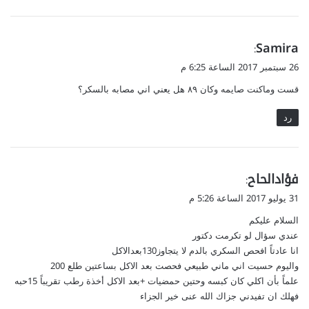
ي
Samira
:
ق
26 سبتمبر 2017 الساعة 6:25 م
و
قست وماكنت صايمه وكان ٨٩ هل يعني اني مصابه بالسكر؟
ل
رد
ي
فؤادالحاح
:
ق
31 يوليو 2017 الساعة 5:26 م
و
السلام عليكم
ل
عندي سؤال لو تكرمت دكتور
انا عادتاً افحص السكري بالدم لا يتجاوز130بعدالاكل
واليوم حسيت اني ماني طبيعي فحصت بعد الاكل بساعتين طلع 200
علماً بأن اكلي كان كبسه وحتين حمضيات +بعد الاكل أخذة رطب تقريباً 15حبه
فهلك ان تفيدني جزاك الله عنى خير الجزاء