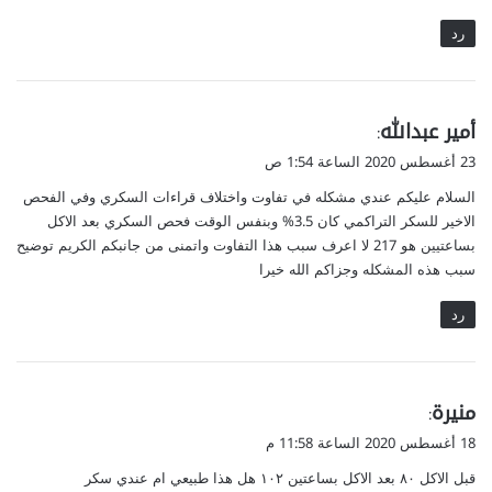
رد
ي
أمير عبدالله
:
ق
23 أغسطس 2020 الساعة 1:54 ص
و
السلام عليكم عندي مشكله في تفاوت واختلاف قراءات السكري وفي الفحص
ل
الاخير للسكر التراكمي كان 3.5% وبنفس الوقت فحص السكري بعد الاكل
بساعتيين هو 217 لا اعرف سبب هذا التفاوت واتمنى من جانبكم الكريم توضيح
سبب هذه المشكله وجزاكم الله خيرا
رد
ي
منيرة
:
ق
18 أغسطس 2020 الساعة 11:58 م
و
قبل الاكل ٨٠ بعد الاكل بساعتين ١٠٢ هل هذا طبيعي ام عندي سكر
ل