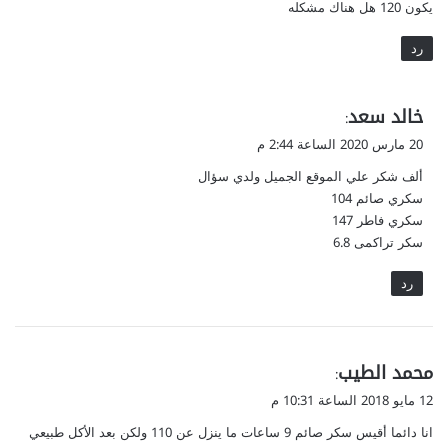
يكون 120 هل هناك مشكله
رد
ي
خالد سعد
:
ق
20 مارس 2020 الساعة 2:44 م
و
ألف شكر علي الموقع الجميل ولدي سؤال
ل
سكري صائم 104
سكري فاطر 147
سكر تراكمى 6.8
رد
ي
محمد الطيب
:
ق
12 مايو 2018 الساعة 10:31 م
و
انا دائما أقيس سكر صائم 9 ساعات ما ينزل عن 110 ولكن بعد الأكل طبيعي
ل