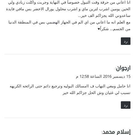
انا اعاني من حرقة وقت التبول خصوصاً في النهاية وجربت واكلت زبادي ولي
ل
الحين يومين اشرب لترين ماي و اشرب محلول يورال الاخضر بس مافي فايدة
ساعدوني الله يجزاكم الف خير…
مع العلم انه ما اعاني من اي الم في الجهاز الهضمي بس في المنطقة الدنيا
من الجسم… شكراً♥️
رد
ي
ارجوان
:
ق
15 ديسمبر 2016 الساعة 12:58 م
و
انا حامل ومعي النهاب ف اامسالك البوليه وترجيع دائم حتى الرائحه الكريهه
ل
تسبب لي غثيان وش الحل جزاكم الله خير
رد
ي
إسلام محمد
: