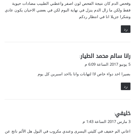
وفحص الدم كان نتيجة الفحص لون اصفر واعطني الطبيب مضادات حيوية
فقط ولكن ما زال الدم ينزل في نهاية البوم لكن في بعضي الاحيان يكون عادي
وشكرا جزيلا انا في انتظار ردكم
رد
ي
رانا سالم محمد الطيار
:
ق
5 يونيو 2017 الساعة 6:09 م
و
بصيرا اخد دواء خاص ﻻا لتهابات وانا بااخد اسبرين كل يوم
ل
رد
ي
خليفي
:
ق
3 مارس 2017 الساعة 1:43 م
و
اعاني الم خفيف في كليتي اليسرى وعندي مكروب في البول هل الألم ناتج عن
ل