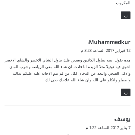
المكروب
رد
ي
Muhammedkur
:
ق
12 فبراير 2017 الساعة 3:23 م
و
هذه يقول انتبه تتناول الكافين وبعدين قلك تناول الشاي الاخضر والشاي الاخضر
ل
اخوي فيه نوتيلا مثلا الزبده انا فادت ان شاء الله معي الرياضه وشرب الماي
والاكل الصحي والبعد عن الدخان لكل من لم يتم الاجابه عليه عليكم بذالك
واصملو واتكلو على الله وان شاء الله علاجك يجي لك
رد
ي
يوسف
:
ق
7 يناير 2017 الساعة 1:22 م
و