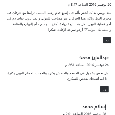
ق
20 نوفمبر 2016 الساعة 8:47 م
و
منذ يومين بدأت أشعر بألم فى إصبع قدم رجلى اليمنى، تزامنا مع حرقان فى
ل
مجري البول ولكن هذا الحرقان غير مصاحب للتبول، وايضا نزول نقاط دم فى
أخر عملية التبول.. هل هذا نتيجة زيادة أملاح بالجسم ، أم إلتهاب بالمثانة
والمسالك البوليه؟؟ أرجو سرعة الإفاده. شكرا
رد
ي
عبدالعزيز محمد
:
ق
24 نوفمبر 2016 الساعة 2:51 م
و
هل تحس بخمول في الجسم والعطش بكثره والذهاب للحمام للتبول بكثرة
ل
اذا ايه أنصحك بفحص للسكري
رد
ي
إسلام محمد
:
ق
28 نوفمبر 2016 الساعة 2:01 م