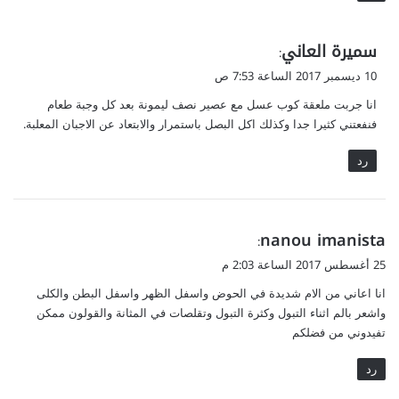
ي
سميرة العاني
:
ق
10 ديسمبر 2017 الساعة 7:53 ص
و
انا جربت ملعقة كوب عسل مع عصير نصف ليمونة بعد كل وجبة طعام
ل
فنفعتني كثيرا جدا وكذلك اكل البصل باستمرار والابتعاد عن الاجبان المعلبة.
رد
ي
nanou imanista
:
ق
25 أغسطس 2017 الساعة 2:03 م
و
انا اعاني من الام شديدة في الحوض واسفل الظهر واسفل البطن والكلى
ل
واشعر بالم اثناء التبول وكثرة التبول وتقلصات في المثانة والقولون ممكن
تفيدوني من فضلكم
رد