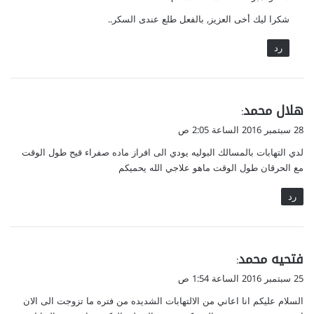
و
شكرا ليك أخى العزيز, بالفعل طلع عندى السكر..
ل
رد
ي
هلال محمد
:
ق
28 سبتمبر 2016 الساعة 2:05 ص
و
لدي التهابات بالمسالك البوليه يودي الى افراز ماده صفراء قيح طول الوقت
ل
مع الحرقان طول الوقت ماهو علاجي الله يحميكم
رد
ي
فتحيه محمد
:
ق
25 سبتمبر 2016 الساعة 1:54 ص
و
السلام عليكم انا اعاني من الالتهابات الشديده من فتره ما تزوجت الى الان
ل