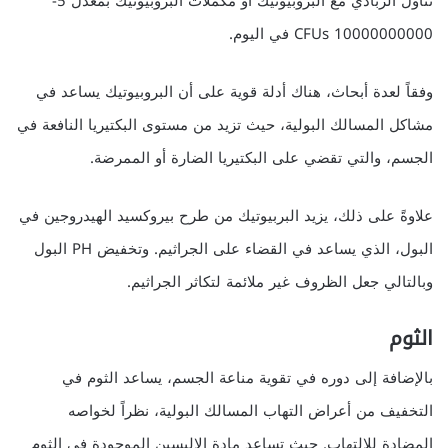
تناول الزبادي مع البروبيوتيك أو مكملات البروبيوتيك بمعدل 5-
10000000000 CFUs في اليوم.
وفقاً لعدة أبحاث، هناك أدلة قوية على أن البروبيوتيك يساعد في
مشاكل المسالك البولية، حيث تزيد من مستوى البكتيريا النافعة في
الجسم، والتي تقضي على البكتيريا الضارة أو الممرضة.
علاوةً على ذلك، يزيد البربيوتيك من طرح بيروكسيد الهيدروجين في
البول، الذي يساعد في القضاء على الجراثيم. وتخفيض PH البول
وبالتالي جعل الظروف غير ملائمة لتكاثر الجراثيم.
الثوم
بالإضافة إلى دوره في تقوية مناعة الجسم، يساعد الثوم في
التخفيف من أعراض التهاب المسالك البولية، نظراً لخواصه
المضادة للالتهاب. حيث تساعد مادة الإليسين الموجودة في الثوم