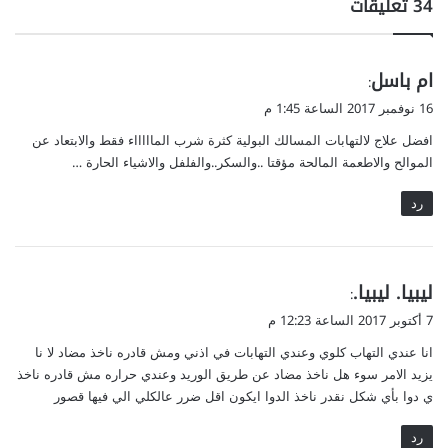
‫34 تعليقات
ي
ام باسل
:
ق
16 نوفمبر 2017 الساعة 1:45 م
و
افضل علاج لالتهابات المسالك البولية كثرة شرب الماااااء فقط والابتعاد عن
ل
الموالح والاطعمة المالحة مؤقتا ..والسكر..والفلفل والاشياء الحارة …
رد
ي
ليبيا. ليبيا.
:
ق
7 أكتوبر 2017 الساعة 12:23 م
و
انا عندي التهاب كلوي وعندي التهابات في اذني ومش قادره ناخذ مضاد لا نا
ل
يزيد الامر سوء هل ناخذ مضاد عن طريق الوريد وعندي حراره مش قادره ناخذ
ي دوا بأي شكل نقدر ناخذ الدوا ايكون اقل ضرر عالكلي الي فيها قصور
رد