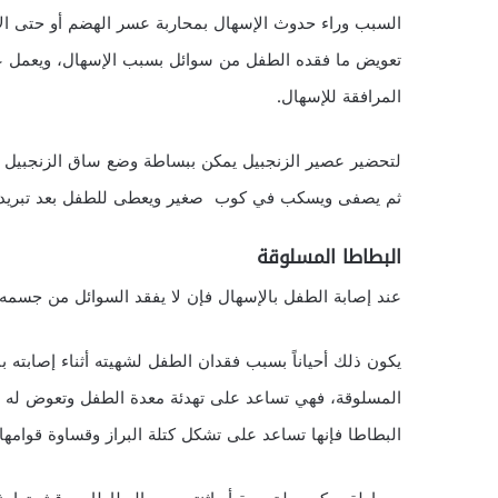
السبب وراء حدوث الإسهال بمحاربة عسر الهضم أو حتى الال
تعويض ما فقده الطفل من سوائل بسبب الإسهال، ويعمل 
المرافقة للإسهال.
لتحضير عصير الزنجبيل يمكن ببساطة وضع ساق الزنجبيل ف
ثم يصفى ويسكب في كوب صغير ويعطى للطفل بعد تبريده. 
البطاطا المسلوقة
عند إصابة الطفل بالإسهال فإن لا يفقد السوائل من جسمه ف
يكون ذلك أحياناً بسبب فقدان الطفل لشهيته أثناء إصابته ب
المسلوقة، فهي تساعد على تهدئة معدة الطفل وتعوض له الف
البطاطا فإنها تساعد على تشكل كتلة البراز وقساوة قوامه