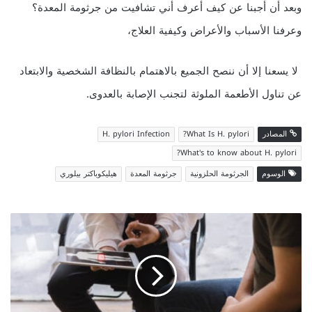
وبعد أن أجبنا عن كيف أعرف أني تشافيت من جرثومة المعدة؟
وعرفنا الأسباب والأعراض وكيفية العلاج،
لا يسعنا إلا أن ننصح الجميع بالاهتمام بالنظافة الشخصية والابتعاد
عن تناول الأطعمة الملوثة لتجنب الإصابة بالعدوى.
المصادر
What Is H. pylori?
H. pylori Infection
What's to know about H. pylori?
الوسوم
الجرثومة الحلزونية
جرثومة المعدة
هيليكوباكتر بيلوري
التحاليل
المطلوبة
لمعرفة
سبب
ضعف
الانتصاب