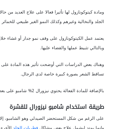
ومادة كيتوكونازول لها تأثيرا فعالا على علاج العديد من حا
الجلد والنخالية وغيرهم وكذلك النمو الغير طبيعي للخمائ
يعتمد عمل الكيتوكونازول على وقف نمو جدار أو غشاء خلايا
وبالتالي تثبيط عملها والقضاء عليها.
وهناك بعض الدراسات التي أوضحت تأثير هذه المادة على 
تساقط الشعر بصورة كبيرة خاصة لدى الرجال.
بالإضافة للمادة الفعالة يحتوي نيزورال 2% شامبو على بعض المواد الغير فعالة التي تساعد على حماية الشعر والبشرة.
طريقة استخدام شامبو نيزورال للقشرة
على الرغم من شكل المستحضر الصيدلي وهو الشامبو، إلا
وإنما يمتد ليشمل علاج بعض مشاكل
فطريات الجلد
الأخرى 