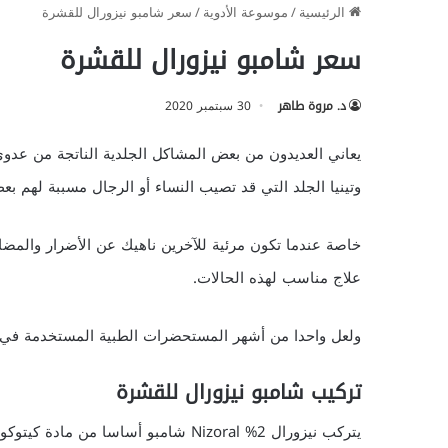
الرئيسية
/
موسوعة الأدوية
/
سعر شامبو نيزورال للقشرة
سعر شامبو نيزورال للقشرة
د. مروة طاهر
30 سبتمبر 2020
يعاني العديدون من بعض المشاكل الجلدية الناتجة من عدو
وتينيا الجلد التي قد تصيب النساء أو الرجال مسببة لهم بع
خاصة عندما تكون مرئية للآخرين ناهيك عن الأضرار والمض
علاج مناسب لهذه الحالات.
ولعل واحدا من أشهر المستحضرات الطبية المستخدمة في ع
تركيب شامبو نيزورال للقشرة
يتركب نيزورال 2% Nizoral شامبو أساسا من مادة كيتوكونازول ketoconazole المضادة للفطريات بتركيز 20 مجم / جم.