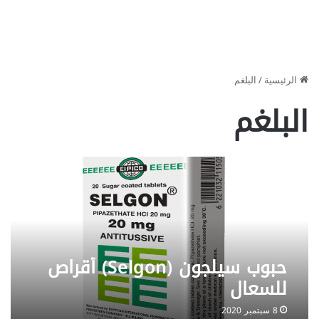
الرئيسية
/
البلغم
البلغم
حبوب سيلجون (Selgon) أقراص
للسعال
8 سبتمبر 2020