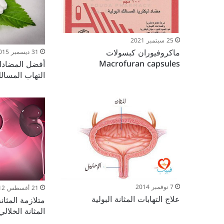
25 سبتمبر 2021
ماكروفيوران كبسولات
31 ديسمبر 2015
Macrofuran capsules
أفضل المضادات
التهاب المسالك
7 نوفمبر 2014
21 أغسطس 2012
علاج التهابات المثانة البولية
متلازمة المثان
المثانة الخلالي erstitial cystitis