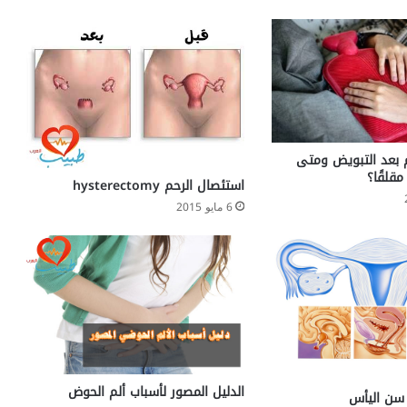
م بعد التبويض ومتى
مقلقًا؟
استئصال الرحم hysterectomy
6 مايو 2015
الدليل المصور لأسباب ألم الحوض
 سن اليأس