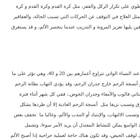
طوي على تكرار الركل والقفز، مثل كرة القدم وكرة القدم و كرة
مثل العلاج في التوقف عن الحركات التي تسبب الحالة، والعقاقير
ير الستيرويدية (NSAIDS) مثل ايبوبروفين يليها تعزيز المرونة و التدريب عندما ينحسر الألم، و قد يستغرق
بطانة الرحم هي واحدة من المشاكل الصحية الأكثر شيوعا عند النساء الواتي تتراوح أعمارهم بين 20 و 40، وهي تؤثر على ما
يز بنمو أنسجة الرحم خارج جدران الرحم، وقد يؤدي التهاب بطانة الرحم
اتي فالوب والأمعاء وجدران الحوض.، ففي كل شهر أثناء فترة
ق وتسبب نزيفا مثل أنسجة الرحم العادية إلا أن طردها بشكل
ب الالتهاب، والإنتباد أو التندب والألم، وغالبا ما تخفف بعض
باد الواسع يمكن للنشاط المعتدل أن يزيد الأمر سوءا، وتشمل
 لوقف الحيض، وقد تكون هناك حاجة لعملية جراحية إذا أصبح الألم