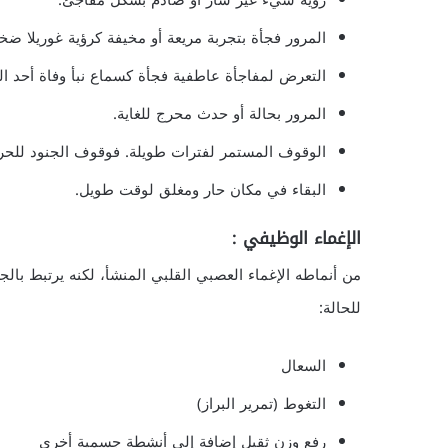
رؤية شيء غير سار أو صادم بشكل مفاجئ.
المرور فجأة بتجربة مريعة أو مخيفة كرؤية غوريلا 
التعرض لمفاجأة عاطفية فجأة كسماع نبأ وفاة أحد ال
المرور بحالة أو حدث محرج للغاية.
الوقوف المستمر لفترات طويلة. فوقوف الجنود للحراسة
البقاء في مكان حار ومغلق لوقت طويل.
الإغماء الوظيفي
:
من أنماطه الإغماء العصبي القلبي المنشأ، لكنه يرتبط بالج
للحالة:
السعال
التغوط (تمرير البراز)
رفع وزن ثقيل إضافة إلى أنشطة جسمية أخرى