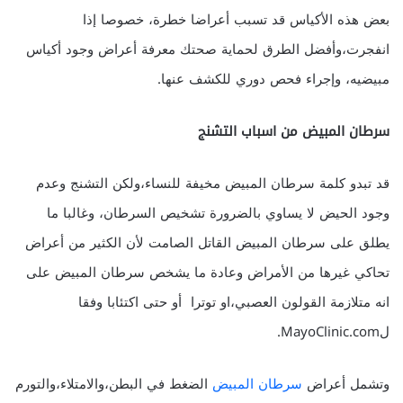
بعض هذه الأكياس قد تسبب أعراضا خطرة، خصوصا إذا
انفجرت،وأفضل الطرق لحماية صحتك معرفة أعراض وجود أكياس
مبيضيه، وإجراء فحص دوري للكشف عنها.
سرطان المبيض
من اسباب التشنج
قد تبدو كلمة سرطان المبيض مخيفة للنساء،ولكن التشنج وعدم
وجود الحيض لا يساوي بالضرورة تشخيص السرطان، وغالبا ما
يطلق على سرطان المبيض القاتل الصامت لأن الكثير من أعراض
تحاكي غيرها من الأمراض وعادة ما يشخص سرطان المبيض على
انه متلازمة القولون العصبي،او توترا أو حتى اكتئابا وفقا
لMayoClinic.com.
وتشمل أعراض
سرطان المبيض
الضغط في البطن،والامتلاء،والتورم