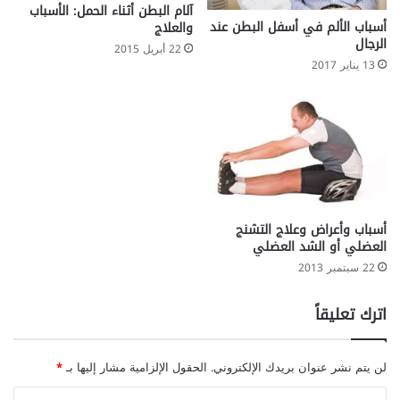
ع
آلام البطن أثناء الحمل: الأسباب
ل
أسباب الألم في أسفل البطن عند
والعلاج
ى
الرجال
22 أبريل 2015
م
13 يناير 2017
ن
ع
ا
ل
ت
ج
ا
ع
ي
أسباب وأعراض وعلاج التشنج
د
العضلي أو الشد العضلي
22 سبتمبر 2013
اترك تعليقاً
لن يتم نشر عنوان بريدك الإلكتروني.
الحقول الإلزامية مشار إليها بـ
*
ا