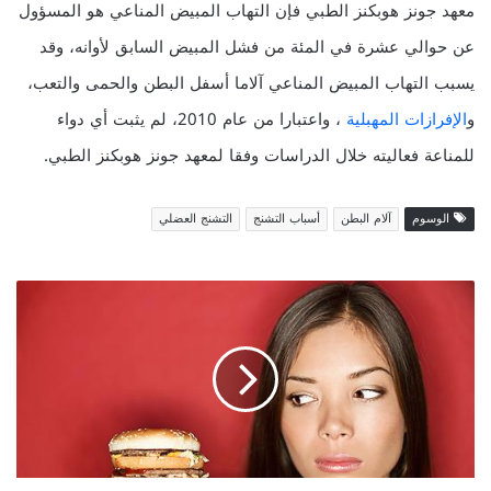
معهد جونز هوبكنز الطبي فإن التهاب المبيض المناعي هو المسؤول
عن حوالي عشرة في المئة من فشل المبيض السابق لأوانه، وقد
يسبب التهاب المبيض المناعي آلاما أسفل البطن والحمى والتعب،
و
الإفرازات المهبلية
، واعتبارا من عام 2010، لم يثبت أي دواء
للمناعة فعاليته خلال الدراسات وفقا لمعهد جونز هوبكنز الطبي.
الوسوم
آلام البطن
أسباب التشنج
التشنج العضلي
1
0
ا
ط
ع
م
ة
ت
س