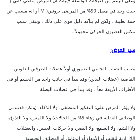
وعلى الرغم من الأبحاث الواسعة لإثبات أن المرض مناعي ذاتي (
حيث وجد في مصل 50% من المرضى بروتين( M أو انه مسبب عن
حمة بطيئة . ولكن لم يتأكد دليل قوي على ذلك . ويبقى سبب
تنكس العصبون الحركي مجهولاً .
سير المرض:
يصيب التصلب الجانبي الضموري أولاً عضلات الطرفين العلويين
القاصية (عضلات اليدين) وقد يبدأ في جانب واحد من الجسم أو في
الأطراف الأربعة معاً ، وقد يبدأ في عضلات البصلة
ولا يؤثر المرض على: التفكير المنطقي، ولا الذكاء، (ولكن قدتتدنى
الوظائف العقلية في زهاء 5% من الحالات) ولا اللمس، ولا التذوق،
ولا الشم، ولا السمع، ولا البصر، ولا حركات العينين، والعضلات
اللاإرادية للقلب أو الأمعاء أو المثانة، أو الوظائف الجنسية