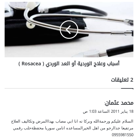
ي
أ
ة
س
و
ب
ع
ا
س
ب
ر
و
ا
ع
ل
ل
ه
ا
أسباب وعلاج الوردية أو العد الوردي ( Rosacea )
ض
ج
م
ا
ل
‫2 تعليقات
و
ر
د
ي
محمد عثمان
ي
:
ة
ق
18 يناير 2011 الساعة 1:03 ص
أ
و
السلام عليكم ورحمةالله وبركا ته انا ابي مصاب بهذاالمرض وتكاليف العلاج
و
ل
ا
مرتفيعا جداارجو من اهل الخيرالمساعده انامن سوريا محفظةحلب رقمي
ل
0955981550