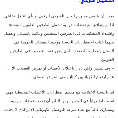
التشخيص الفريقي:
يمكن أن يلتبس مع ورم الحبل الشوكي الرقبي أو بأي اعتلال نخاعي
اذا لم يترافق مع نفضات حزمية تشمل الطرفين العلويين ، وتشنج
واشتداد المنعكسات في الطرفين السفليين وعلامة بابنسكي ويفصل
بينهما غياب الاضطرابات الحسية ووجود النفضات الحزمية في
اللسان وتخطيط العضلات الذي يظهر فقد التعصيب في الطرفين
العلويين
– وقد يلتبس ولكن نادرا باعتلال الأعصاب أو بمرض العضلات الا أن
عدم ارتفاع الكرياتنيين كيناز ينفي المرض العضلي .
اما بالنسبة لاختلاطه مع معظم اضطرابات الأعصاب المحيطية فهي
تسبب اضطراباً في الحس . ومن النادر أن تحدث نفضات حزمية ،
وتتشارك غالباً مع بطء سرعة التوصيل الكهربائي الامرالذي لا يحدث