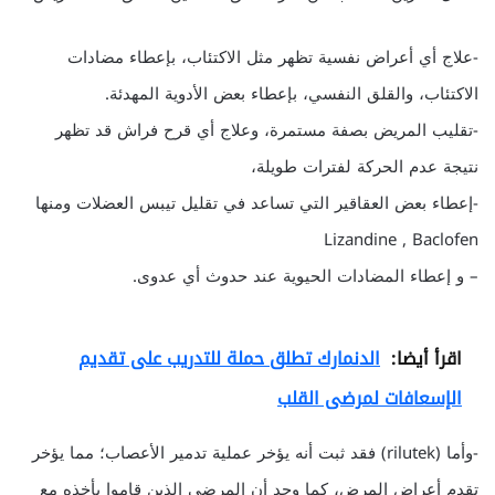
-علاج أي أعراض نفسية تظهر مثل الاكتئاب، بإعطاء مضادات
الاكتئاب، والقلق النفسي، بإعطاء بعض الأدوية المهدئة.
-تقليب المريض بصفة مستمرة، وعلاج أي قرح فراش قد تظهر
نتيجة عدم الحركة لفترات طويلة،
-إعطاء بعض العقاقير التي تساعد في تقليل تيبس العضلات ومنها
Lizandine , Baclofen
– و إعطاء المضادات الحيوية عند حدوث أي عدوى.
اقرأ أيضا:
الدنمارك تطلق حملة للتدريب على تقديم
الإسعافات لمرضى القلب
-وأما (rilutek) فقد ثبت أنه يؤخر عملية تدمير الأعصاب؛ مما يؤخر
تقدم أعراض المرض، كما وجد أن المرضى الذين قاموا بأخذه مع