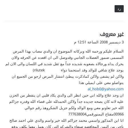
ع
د
رد
ا
ل
و
ر
ي
غير معروف
:
د
ق
3 ديسمبر 2008 الساعة 12:51 م
ي
و
(
السلام عليكم ورحمه الله وبركاته الموضوع ان والدي مصاب بهذا المرض
ل
R
المسمى ضمور العضلات الجانبي وقدوصل الى ان اقعده عن الحرقه والان
o
يحرك يداه ورجالاه بصعوبه شديده جداً مع ثقل شديد في اللسان والى الان لم
s
يوجد علاج شافي للوالد وقد استحمنا دواء rilutek)
a
ولاكن لم يشفى ولاكن كماذكرت يبطئ انتشار المرض ارجو من الجميع ان
c
يتواصلو معي على ايميلي هذا
e
al_hob0@yahoo.com
a
ان وجد علاج والله اني حين انظر الى والدي يكاد قلبي ان ينفطر من الحزن
)
عليه لانه كان بصحه جديده جداً ولاكن الحمدلله على قضاء الله وقدره جزاكم
الله خير تعاونو معي ومع الوالد ولكم جزيل الشكروهذ رقم جوالي
00966مفتاح اليمنورقمي777638004
انا ابن المذكور واسمي محمد جزاكم الله خير واسم والدي علي احمد صالح
ناجي من اليمن المحافضه صنعاء والشركه التي كان يعمل معها بكلف بدفع