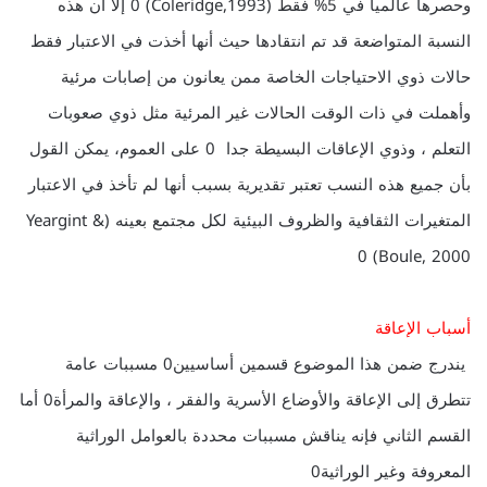
وحصرها عالميا في 5% فقط (Coleridge,1993) 0 إلا أن هذه
النسبة المتواضعة قد تم انتقادها حيث أنها أخذت في الاعتبار فقط
حالات ذوي الاحتياجات الخاصة ممن يعانون من إصابات مرئية
وأهملت في ذات الوقت الحالات غير المرئية مثل ذوي صعوبات
التعلم ، وذوي الإعاقات البسيطة جدا 0 على العموم، يمكن القول
بأن جميع هذه النسب تعتبر تقديرية بسبب أنها لم تأخذ في الاعتبار
المتغيرات الثقافية والظروف البيئية لكل مجتمع بعينه (Yeargint &
Boule, 2000) 0
أسباب الإعاقة
يندرج ضمن هذا الموضوع قسمين أساسيين0 مسببات عامة
تتطرق إلى الإعاقة والأوضاع الأسرية والفقر ، والإعاقة والمرأة0 أما
القسم الثاني فإنه يناقش مسببات محددة بالعوامل الوراثية
المعروفة وغير الوراثية0