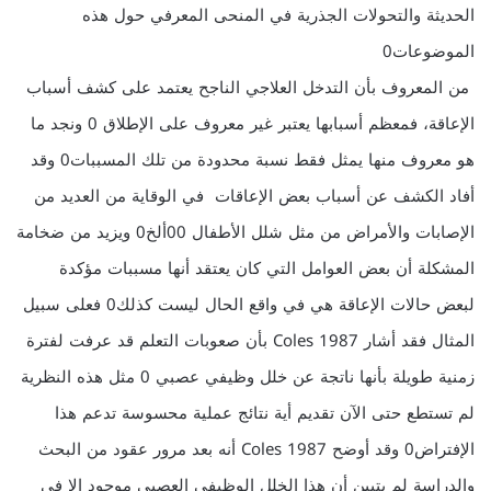
الحديثة والتحولات الجذرية في المنحى المعرفي حول هذه
الموضوعات0
من المعروف بأن التدخل العلاجي الناجح يعتمد على كشف أسباب
الإعاقة، فمعظم أسبابها يعتبر غير معروف على الإطلاق 0 ونجد ما
هو معروف منها يمثل فقط نسبة محدودة من تلك المسببات0 وقد
أفاد الكشف عن أسباب بعض الإعاقات في الوقاية من العديد من
الإصابات والأمراض من مثل شلل الأطفال 00ألخ0 ويزيد من ضخامة
المشكلة أن بعض العوامل التي كان يعتقد أنها مسببات مؤكدة
لبعض حالات الإعاقة هي في واقع الحال ليست كذلك0 فعلى سبيل
المثال فقد أشار Coles 1987 بأن صعوبات التعلم قد عرفت لفترة
زمنية طويلة بأنها ناتجة عن خلل وظيفي عصبي 0 مثل هذه النظرية
لم تستطع حتى الآن تقديم أية نتائج عملية محسوسة تدعم هذا
الإفتراض0 وقد أوضح 1987 Coles أنه بعد مرور عقود من البحث
والدراسة لم يتبين أن هذا الخلل الوظيفي العصبي موجود إلا في