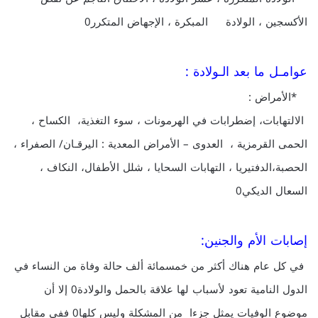
الأكسجين ، الولادة المبكرة ، الإجهاض المتكرر0
عوامـل ما بعد الـولادة :
*الأمراض :
الالتهابات، إضطرابات في الهرمونات ، سوء التغذية، الكساح ،
الحمى القرمزية ، العدوى – الأمراض المعدية : اليرقـان/ الصفراء ،
الحصبة،الدفتيريا ، التهابات السحايا ، شلل الأطفال، النكاف ،
السعال الديكي0
إصابات الأم والجنين:
في كل عام هناك أكثر من خمسمائة ألف حالة وفاة من النساء في
الدول النامية تعود لأسباب لها علاقة بالحمل والولادة0 إلا أن
موضوع الوفيات يمثل جزءا من المشكلة وليس كلها0 ففي مقابل