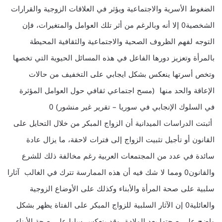
الضغوط الأسرية والاجتماعية ويؤثر في العلاقات الزوجية والقرارات
الشخصية0 إلا أنه وبالرغم من أثر تلك العوامل والمتغيرات، فإن
التوجه لفهم الظروف الصحية والاجتماعية والثقافية المحيطة
بالمرأة وتعزيز دورها الفاعل في هذه المسائل الحيوية التي تخصها
وتخص أسرتها ينعكس بشكل ايجابي على التخفيف من حالات
الإعاقة والحد منها (مسح اجتماعي ثقافي حول العوامل المؤثرة
في السلوك الإنجابي في سوريا – تقرير غير منشور) 0
أثبتت الدراسات الميدانية أن الزواج المبكر من خلال التحايل على
القانون أو تأجيل تثبيت الزواج إلى فترات لاحقة، ما يزال عادة
سائدة في عدد من المجتمعات العربية رغم مخالفة ذلك للشرع
والقانون0 ومما لا شك فيه أن هذه الممارسة تترك في الغالب آثارا
سلبية على صحة المرأة والأبناء وكذلك على الأوضاع الزوجية
والعائلية0 إن الآثار السلبية للزواج المبكر على الفتاة يظهر بشكل
واضح على صحتها بعد الولادة، وقد ينعكس سلبا على صحة الأبناء