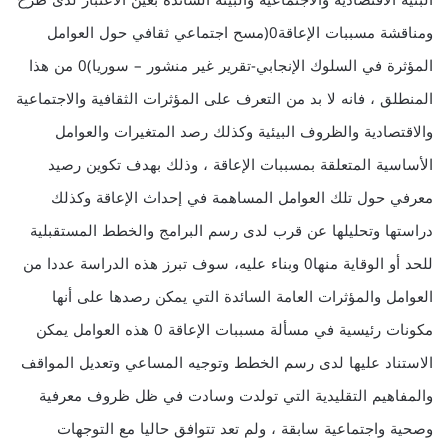
البنية الاقتصادية والاجتماعية والبيئة السائدة بعين الاعتبار لدى طرح
ومناقشة مسببات الإعاقة0(مسح اجتماعي ثقافي حول العوامل
المؤثرة في السلوك الإنجابي-تقرير غير منشور – سوريا)0 من هذا
المنطلق ، فانه لا بد من التعرف على المؤثرات الثقافية والاجتماعية
والاقتصادية والظروف البيئية وكذلك رصد المتغيرات والعوامل
الأساسية المتعلقة بمسببات الإعاقة ، وذلك بهدف تكوين رصيد
معرفي حول تلك العوامل المساهمة في إحداث الإعاقة وكذلك
دراستها وتحليلها عن قرب لدى رسم البرامج والخطط المستقبلية
للحد أو الوقاية منها0 وبناء عليه، سوف تبرز هذه الدراسة عددا من
العوامل والمؤثرات العامة السائدة التي يمكن رصدها على أنها
مكونات رئيسية في مسألة مسببات الإعاقة 0 هذه العوامل يمكن
الاستناد عليها لدى رسم الخطط وتوجيه المساعي وتعديل المواقف
والمفاهيم التقليدية التي تولدت وسادت في ظل ظروف معرفية
وصحية واجتماعية سابقة ، ولم تعد تتوافق حاليا مع التوجهات