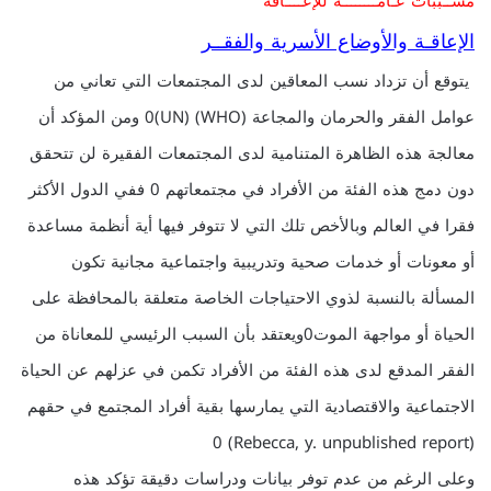
مســببات عـامــــــــة للإعــــاقة
الإعاقـة والأوضاع الأسرية والفقــر
يتوقع أن تزداد نسب المعاقين لدى المجتمعات التي تعاني من
عوامل الفقر والحرمان والمجاعة (WHO) (UN)0 ومن المؤكد أن
معالجة هذه الظاهرة المتنامية لدى المجتمعات الفقيرة لن تتحقق
دون دمج هذه الفئة من الأفراد في مجتمعاتهم 0 ففي الدول الأكثر
فقرا في العالم وبالأخص تلك التي لا تتوفر فيها أية أنظمة مساعدة
أو معونات أو خدمات صحية وتدريبية واجتماعية مجانية تكون
المسألة بالنسبة لذوي الاحتياجات الخاصة متعلقة بالمحافظة على
الحياة أو مواجهة الموت0ويعتقد بأن السبب الرئيسي للمعاناة من
الفقر المدقع لدى هذه الفئة من الأفراد تكمن في عزلهم عن الحياة
الاجتماعية والاقتصادية التي يمارسها بقية أفراد المجتمع في حقهم
(Rebecca, y. unpublished report) 0
وعلى الرغم من عدم توفر بيانات ودراسات دقيقة تؤكد هذه