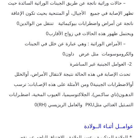
– حالات وراثية ناتجة عن طريق الجينات الوراثية السائدة حيث
تظهر الإصابة في جميع الأجيال، أو المتنحية بحيث تكون الإعاقة
ناتجة عن أمراض واضطرابات بيوكيمائية تنتقل من الوالدين0
ويحتمل ظهور هذه الحالات في زواج الأقارب0
– الأمراض الوراثية : وهي عبارة عن خلل في الجينات
والكروموسومات مثل عرض داون0
2- العوامل الجينية غير المباشرة
تحدث الإصابة في هذه الحالة نتيجة لانتقال الأمراض، أوالخلل
أوالاضطرابات الجينية0 ومن الأمثلة على هذه الإصـابات: ترسب
الدهـون(تاي ساكـس)، الجلاكتوسيميا، العيوب المخية، اضطـرابات
التمـثيل الغذائي مثلPKU والعامل الريزيسي (RH)0
عوامــل أثنـاء الــولادة
* الولادة المتكررة ، عسر الولادة ، الاختناق الناجم عن نقص