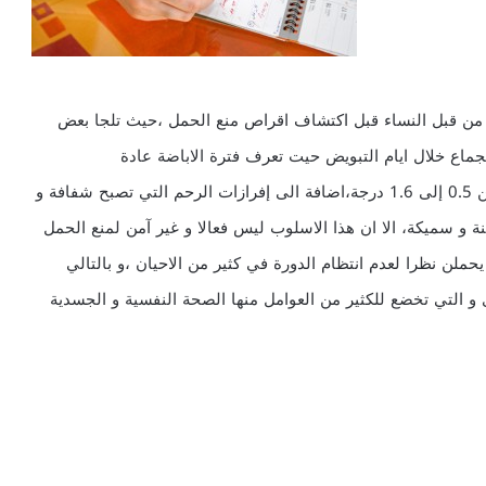
ت من قبل النساء قبل اكتشاف اقراص منع الحمل ،حيث تلجا بعض
لجماع خلال ايام التبويض حيت تعرف فترة الاباضة عادة
بارتفاع درجة حرارة الجسم عن المعدل الطبيعي بحوالي من 0.5 إلى 1.6 درجة،اضافة الى إفرازات الرحم التي تصبح شفافة و
ة و سميكة، الا ان هذا الاسلوب ليس فعالا و غير آمن لمنع الحمل
لحمل يحملن نظرا لعدم انتظام الدورة في كثير من الاحيان ،و بالتالي
و التي تخضع للكثير من العوامل منها الصحة النفسية و الجسدية