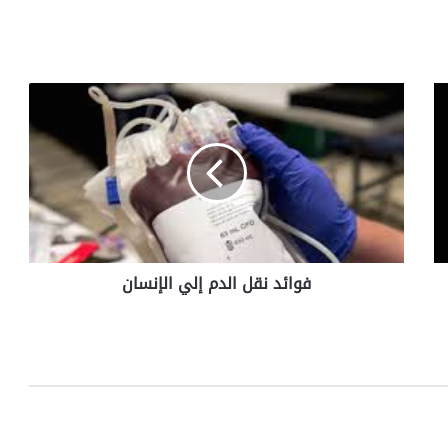
ف
و
ا
ئ
د
ن
ق
ل
ا
فوائد نقل الدم إلي الإنسان
ل
د
م
إ
ل
ي
ا
ل