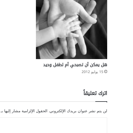
ل
آ
ث
ا
ر
ا
ل
ج
ا
ن
ب
هل يمكن أن تصبحي أم لطفل وحيد
ي
15 يوليو 2012
ة
و
ا
اترك تعليقاً
ل
ص
ع
لن يتم نشر عنوان بريدك الإلكتروني.
الحقول الإلزامية مشار إليها بـ
و
ب
ا
ا
ل
ت