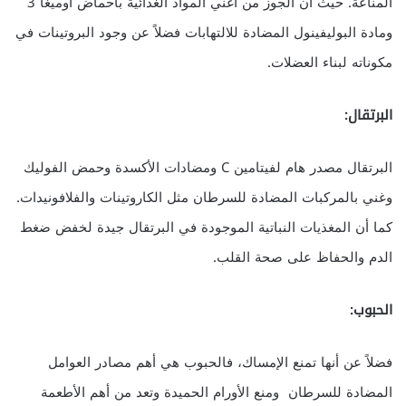
المناعة. حيث أن الجوز من اغني المواد الغذائية بأحماض اوميغا 3
ومادة البوليفينول المضادة للالتهابات فضلاً عن وجود البروتينات في
مكوناته لبناء العضلات.
البرتقال:
البرتقال مصدر هام لفيتامين C ومضادات الأكسدة وحمض الفوليك
وغني بالمركبات المضادة للسرطان مثل الكاروتينات والفلافونيدات.
كما أن المغذيات النباتية الموجودة في البرتقال جيدة لخفض ضغط
الدم والحفاظ على صحة القلب.
الحبوب:
فضلاً عن أنها تمنع الإمساك، فالحبوب هي أهم مصادر العوامل
المضادة للسرطان ومنع الأورام الحميدة وتعد من أهم الأطعمة