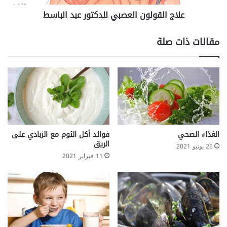
ا
ل
علاج القولون العصبي للدكتور عبد الباسط
ل
و
ت
ن
ع
ا
مقالات ذات صلة
ب
ل
و
ع
ا
ص
ل
ب
إ
ي
ر
ل
ه
ل
ا
د
ق
ك
الغذاء الصحي
فوائد أكل الثوم مع الزبادي على
ت
الريق
26 يونيو 2021
و
11 فبراير 2021
ر
ع
ب
د
ا
ل