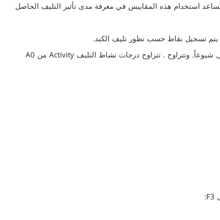
يساعد استخدام هذه المقاييس في معرفة مدى تأثير التليف الحاصل
 يتم تسجيل نقاط حسب تطور تليف الكبد.
يعد نظام تسجيل النقاط METAVIR أحد أكثر أنظمة التسجيل شيوعاً. وتتراوح . تتراوح درجات نشاط التليف Activity من A0