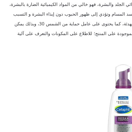
م “1” من قبل أطباء وأخصائي الجلد والبشرة، فهو خالي من المواد الكيميائية الضارة بالبشرة،
سد المسام وتؤدي إلى ظهور الحبوب دون إيذاء البشرة و التسبب
بجفافها، لاحتوائه على الجلسرين المرطب وتقنية الزنك المهدئة، كما يحتوى على عامل حماية من الشمس 30، وبذلك يمكن
الموجودة على المنتج؛ للاطلاع على المكونات والتعرف على آلية