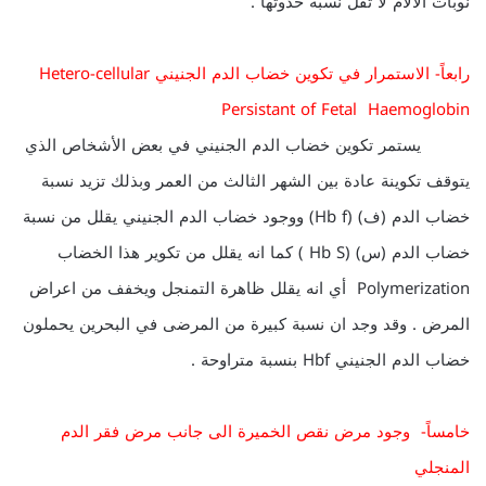
نوبات الآلام لا تقل نسبة حدوثها .
رابعاً- الاستمرار في تكوين خضاب الدم الجنيني Hetero-cellular
Persistant of Fetal Haemoglobin
يستمر تكوين خضاب الدم الجنيني في بعض الأشخاص الذي
يتوقف تكوينة عادة بين الشهر الثالث من العمر وبذلك تزيد نسبة
خضاب الدم (ف) (Hb f) ووجود خضاب الدم الجنيني يقلل من نسبة
خضاب الدم (س) (Hb S ) كما انه يقلل من تكوير هذا الخضاب
Polymerization أي انه يقلل ظاهرة التمنجل ويخفف من اعراض
المرض . وقد وجد ان نسبة كبيرة من المرضى في البحرين يحملون
خضاب الدم الجنيني Hbf بنسبة متراوحة .
خامساً- وجود مرض نقص الخميرة الى جانب مرض فقر الدم
المنجلي