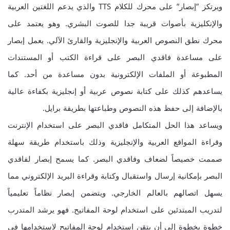
ويرتكز ”إبصار” على محرك للكلام TTS والذي يدعم اللغتين العربية
والإنكليزية بأصوات قريبة جدا للصوت البشري. وهو يعتمد على
محرك نطق النصوص العربية والإنجليزية والقارئ الآلي. يعمل إبصار
على مساعدة فاقدي البصر على قراءة الكتب أو المستندات
المطبوعة أو الملفات الإلكترونية بدون مساعدة من أحد. كما
يساعدهم كذلك على كتابة نصوص عربية أو إنجليزية بكفاءة عالية
بالإضافة إلى حفظ هذه النصوص وطباعتها بطريقة برايل.
ويساعد هذا الحل المتكامل فاقدي البصر على استخدام الإنترنت
وقراءة المواقع العربية والإنجليزية وذلك باستخدام طريقة سهلة
صممت خصيصاً لضعاف وفاقدي البصر. كما يسمح إبصار لفاقدي
البصر بإمكانية إرسال واستقبال وكتابة وقراءة البريد الإلكتروني مما
يسهل اتصالهم بالعالم الخارجي. ويتضمن إبصار نظاماً تعليمياً
لتدريب المبتدئين على استخدام لوحة المفاتيح. فهو يرشد المتدرب
خطوة بخطوة إلى أن يتقن استخدام لوحة المفاتيح لاستخدامها في