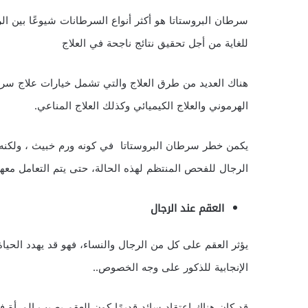
سرطان البروستاتا هو أكثر أنواع السرطانات شيوعًا بين ال
للغاية من أجل تحقيق نتائج ناجحة في العلاج
هناك العديد من طرق العلاج والتي تشمل خيارات علاج سرطان
الهرموني والعلاج الكيميائي وكذلك العلاج المناعي.
يكمن خطر سرطان البروستاتا في كونه ورم خبيث ، ولكنه أ
الرجال للفحص المنتظم لهذه الحالة، حتى يتم التعامل مع
العقم عند الرجال
يؤثر العقم على كل من الرجال والنساء، فهو قد يهدد الحياة
الإنجابية للذكور على وجه الخصوص..
قد كان هناك اعتقاد سائد قديمًا كون العقم يصيب المرأة ف