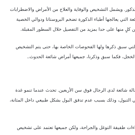
كور. ويشمل التشخيص والوقاية والعلاج من الأمراض والاضطرابات
عة التي يعالجها أطباء الذكورة تضخم البروستاتا ودوالي الخصية
لٍ منها على حدا بمزيد من التفصيل خلال السطور المقبلة.
لتي سبق ذكرها ولها الفحوصات الخاصة بها، حتى يتم التشخيص
الخجل، فكما سبق وذكرنا، جميعها أمراض شائعة الحدوث..
تاتا، أو تضخم البروستاتا الحميد (BPH)، هو حالة شائعة لدى الرجال فوق سن الأربعين. تحدث عندما تنمو غدة
ي التبول، وذلك بسبب عدم تدفق البول بشكل طبيعي داخل المثانة،
راءات طفيفة التوغل والجراحة، ولكن جميعها تعتمد على تشخيص