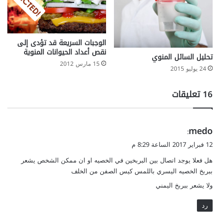
الوجبات السريعة قد تؤدى إلى
نقص أعداد الحيوانات المنوية
تحليل السائل المنوي
15 مارس 2012
24 يوليو 2015
‫16 تعليقات
ي
medo
:
ق
12 فبراير 2017 الساعة 8:29 م
و
هل فعلا يوجد اتصال بين البربخين في الخصيه او ان ممكن الشخص يشعر
ل
ببربخ الخصيه اليسري باللمس كيس الصفن من الخلف
ولا يشعر ببربخ اليمني
رد