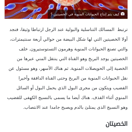
كيف يتم إنتاج الحيوانات المنوية في الخصيتين ؟
ترتبط المسالك التناسلية والبولية عند الرجل ارتباطا وثيقا، فنجد
أولا الخصيتين التي لها شكل البيضة من حوالي أربعة سنتيمترات،
والتي تصنع الحيوانات المنوية وهرمون التستوستيرون. خلف
الخصيتين يوجد البربخ وهو القناة التي ينتقل المني عبرها من
الخصية إلى الحويصلات المنوية. ثم هناك الأسهر، وهو مسئول عن
نقل الحيوانات المنوية من البربخ وحتى القناة الدافقة وأخيرا
القضيب ويتكون من مجرى البول الذي يحمل البول أو السائل
المنوي أثناء القذف. هناك أيضا ما يسمى بالنسيج الكهفى للقضيب
وهو النسيج الذى يمتلئ بالدم ويصبح جامدا عند الانتصاب.
الخصيتان