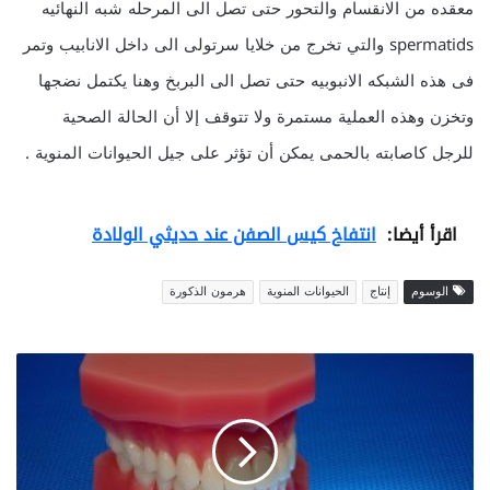
معقده من الانقسام والتحور حتى تصل الى المرحله شبه النهائيه
spermatids والتي تخرج من خلايا سرتولى الى داخل الانابيب وتمر
فى هذه الشبكه الانبوبيه حتى تصل الى البربخ وهنا يكتمل نضجها
وتخزن وهذه العملية مستمرة ولا تتوقف إلا أن الحالة الصحية
للرجل كاصابته بالحمى يمكن أن تؤثر على جيل الحيوانات المنوية .
اقرأ أيضا:
انتفاخ كيس الصفن عند حديثي الولادة
الوسوم
إنتاج
الحيوانات المنوية
هرمون الذكورة
علاجات
منزلية
لالتهاب
اللثة