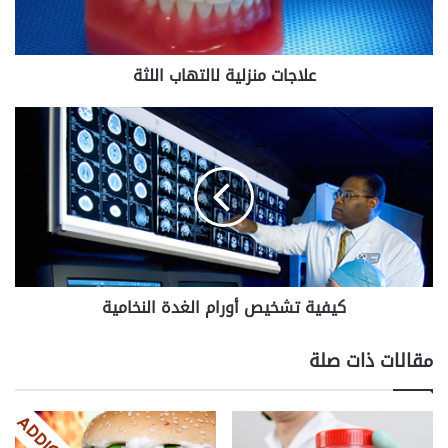
علاجات منزلية لالتهاب اللثة
كيفية
تشخيص
أورام
الغدة
النخامية
كيفية تشخيص أورام الغدة النخامية
مقالات ذات صلة