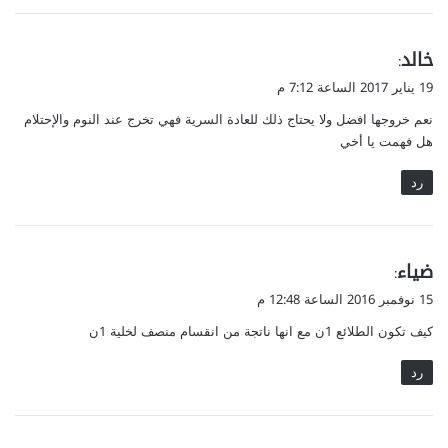
ي
خالد
:
ق
19 يناير 2017 الساعة 7:12 م
و
نعم خروجها افضل ولا يحتاج ذلك للعادة السرية فهي تخرج عند النوم والإحتلام
ل
هل فهمت يا أخي
رد
ي
ضياء
:
ق
15 نوفمبر 2016 الساعة 12:48 م
و
كيف تكون الطلائع 1ن مع انها ناتجة من انقسام منصف لخلية 1ن
ل
رد