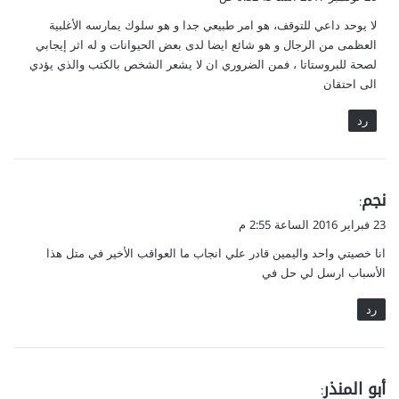
و
لا يوحد داعي للتوقف، هو امر طبيعي جدا و هو سلوك يمارسه الأغلبية
ل
العظمى من الرجال و هو شائع ايضا لدى بعض الحيوانات و له اثر إيجابي
لصحة للبروستاتا ، فمن الضروري ان لا يشعر الشخص بالكتب والذي يؤدي
الى احتقان
رد
ي
نجم
:
ق
23 فبراير 2016 الساعة 2:55 م
و
انا خصيتي واحد واليمين قادر علي انجاب ما العواقب الأخير في متل هذا
ل
الأسباب ارسل لي حل في
رد
ي
أبو المنذر
: