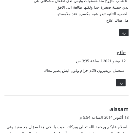
انا شاب متزوج مند 4سنوات وليس لدي اطفال مشكلتي هي
ل
لدي خصية صغيرة جدا ولكنها طالعة الى الافق
الخصية الثانية تبدو شبه مكسرة عند ملامستها
هل هناك علاج
رد
ي
علاء
:
ق
12 يونيو 2021 الساعة 3:35 ص
و
استعمل بريفيرون 25م جرام وقول ايش يصير معاك
ل
رد
ي
aissam
:
ق
18 أكتوبر 2014 الساعة 5:54 م
و
السلام عليكم ورحمة الله تعالى وبركاته طيب يا اخي هدا سؤال جد مفيد وفي
ل