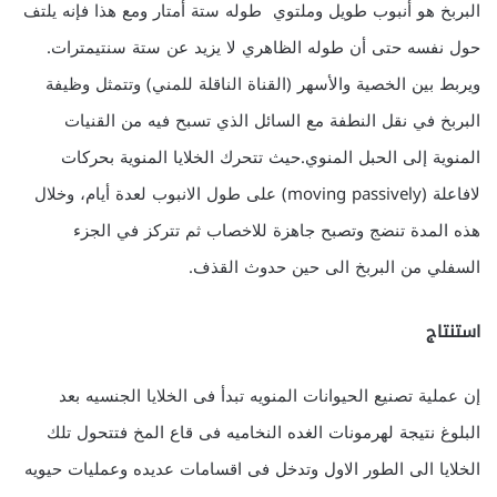
البربخ هو أنبوب طويل وملتوي طوله ستة أمتار ومع هذا فإنه يلتف
حول نفسه حتى أن طوله الظاهري لا يزيد عن ستة سنتيمترات.
ويربط بين الخصية والأسهر (القناة الناقلة للمني) وتتمثل وظيفة
البربخ في نقل النطفة مع السائل الذي تسبح فيه من القنيات
المنوية إلى الحبل المنوي.حيث تتحرك الخلايا المنوية بحركات
لافاعلة (moving passively) على طول الانبوب لعدة أيام، وخلال
هذه المدة تنضج وتصبح جاهزة للاخصاب ثم تتركز في الجزء
السفلي من البربخ الى حين حدوث القذف.
استنتاج
إن عملية تصنيع الحيوانات المنويه تبدأ فى الخلايا الجنسيه بعد
البلوغ نتيجة لهرمونات الغده النخاميه فى قاع المخ فتتحول تلك
الخلايا الى الطور الاول وتدخل فى اقسامات عديده وعمليات حيويه