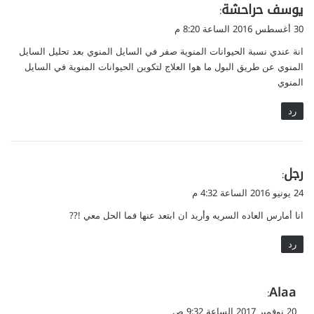
ي
يوسف حراحشة
:
ق
30 أغسطس 2016 الساعة 8:20 م
و
انة عندي نسبة الحيوانات المنوية صفر في السايل المنوي بعد تحليل السايل
ل
المنوي عن طريق البول ما هوا العلاج لتكوين الحيوانات المنوية في السايل
المنوي
رد
ي
رجل
:
ق
24 يونيو 2016 الساعة 4:32 م
و
انا أمارس العاده السريه وأريد ان ابتعد عنها فما الحل معي !??
ل
رد
ي
Alaa
:
ق
20 نوفمبر 2017 الساعة 9:32 ص