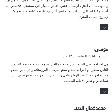
محله كثر الحديث عن العادة السرية ، وأضرارها ، حتى وصلت إلى الجنون بل
والموت …. أن اعتزل الإنسان عشرة دقائق بالنهار لكي يستمني، فلا يعني أنه
أصبح هكذا انعزالي. …. الاستمناء ليس أكثر من طريقة “طبيعية و عفوية”
لإخراج السائل المنوي
رد
ي
موسى
:
ق
3 سبتمبر 2014 الساعة 12:05 ص
و
هل اخراجه يعني العادة السرية مفيدة للغير متزوج او لا لانه يوجد كثير من
ل
الناس بيحكو انو اخراجه جيد و بيمنع سرطان البروستاتة و في ناس بيحكو
مضرة اخراجه الا عند الزواج عادي و انا احترت انو واحد اسمع بتمنى انك
تساعدني و تقلي الاجابة الصحيحة
رد
ي
محمدكمال الديب
: