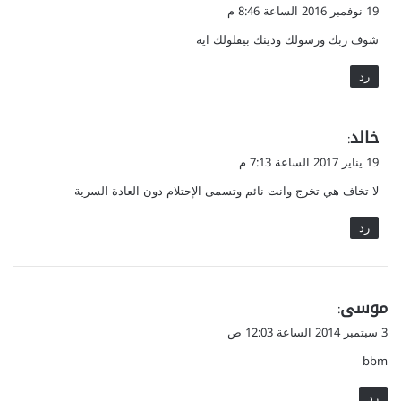
ق
19 نوفمبر 2016 الساعة 8:46 م
و
شوف ربك ورسولك ودينك بيقلولك ايه
ل
رد
ي
خالد
:
ق
19 يناير 2017 الساعة 7:13 م
و
لا تخاف هي تخرج وانت نائم وتسمى الإحتلام دون العادة السرية
ل
رد
ي
موسى
:
ق
3 سبتمبر 2014 الساعة 12:03 ص
و
bbm
ل
رد