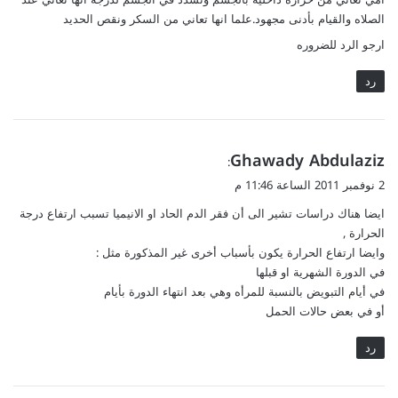
ل
الصلاه والقيام بأدنى مجهود.علما انها تعاني من السكر ونقص الحديد
ارجو الرد للضروره
رد
ي
Ghawady Abdulaziz
:
ق
2 نوفمبر 2011 الساعة 11:46 م
و
ايضا هناك دراسات تشير الى أن فقر الدم الحاد او الانيميا تسبب ارتفاع درجة
ل
الحرارة ,
وايضا ارتفاع الحرارة يكون بأسباب أخرى غير المذكورة مثل :
في الدورة الشهرية او قبلها
في أيام التبويض بالنسبة للمرأه وهي بعد انتهاء الدورة بأيام
أو في بعض حالات الحمل
رد