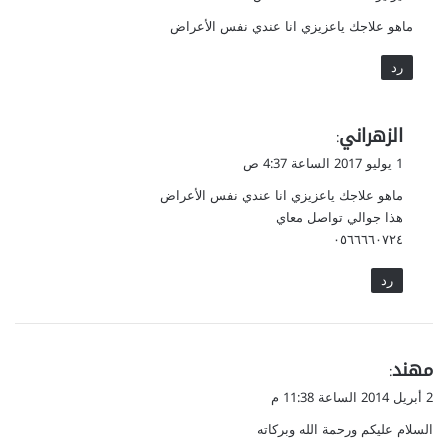
و
ماهو علاجك ياعزيزي انا عندي نفس الأعراض
ل
رد
ي
الزهراني
:
ق
1 يوليو 2017 الساعة 4:37 ص
و
ماهو علاجك ياعزيزي انا عندي نفس الأعراض
ل
هذا جوالي تواصل معاي
٠٥٦٦٦٦٠٧٢٤
رد
ي
مهند
:
ق
2 أبريل 2014 الساعة 11:38 م
و
السلام عليكم ورحمة الله وبركاته
ل