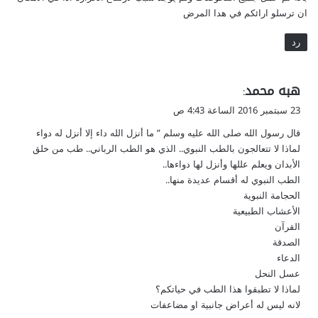
ان ترسلو ارائكم في هدا المرض
رد
ي
هبه محمد
:
ق
23 سبتمبر 2016 الساعة 4:43 ص
و
قال رسول الله صلى الله عليه وسلم ” ما أنزل الله داء إلا أنزل له دواء
ل
لماذا لا تتعالجون بالطب النبوي.. الذي هو الطب الرباني.. طب من خلق
الأبدان ويعلم عللها وأنزل لها دواءها..
الطب النبوي له أقسام عديدة منها..
الحجامة النبوية
الأعشاب الطبيعية
القرآن
الصدقة
الدعاء
عسل النحل
لماذا لا تطبقوا هذا الطب في حياتكم؟
لانه ليس له أعراض جانبية او مضاعفات