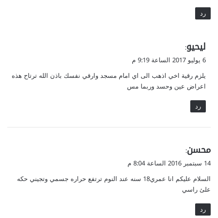
رد
ي
ليحيو
:
ق
6 يوليو 2017 الساعة 9:19 م
و
يلزم رقية اخي اذهب الى اي امام مسجد وارقي نفسك باذن الله ترتاح هذه
ل
اعراض عين وحسد وربما مس
رد
ي
محسن
:
ق
14 سبتمبر 2016 الساعة 8:04 م
و
السلام عليكم انا عمري18 سنه عند النوم ترتفع حراره جسمي وتجيني حكه
ل
علئ راسي
رد