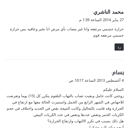
ي
ﻣﺤﻤﺪ ﺍﻟﻨﺎﺷﺮﻱ
:
ق
27 يناير 2014 الساعة 1:39 م
و
ﺣﺮﺍﺭﺓ ﺟﺴﻤﻲ ﻣﺮﺗﻔﻌﻪ ﻭﺍﻧﺎ ﻏﻴﺮ ﻣﺼﺎﺏ ﺑﺄﻱ ﻣﺮﺽ ﺍﻧﺎ ﺑﺨﻴﺮ ﻭﻋﺎﻓﻴﻪ ﺑﺲ ﺣﺮﺍﺭﺓ
ل
ﺟﺴﻤﻲ ﻣﺮﺗﻔﻌﻪ ﻗﻮﻯ
رد
ي
بسام
:
ق
4 أغسطس 2013 الساعة 10:17 ص
و
السلام عليكم
ل
زوجتي كانت حامل وبقيت تصاب بالتهاب البلعوم يتكرر كل (15) يوما وتعرضت
للاجهاض في الشهر الرابع من الحمل واستمرت الحالة معها مع ارتفاع في
الحرارة وقد قامت بالتحاليل وكانت النتيجة نقص في الحديد واختلاف في حجم
الكريات الحمر ونقص عددها ونقص في عدد الكريات البيض .
هل ذلك يسبب في تكرر الالتهاب وارتفاع الحرارة؟
أرجو منكم الرد وشكرا