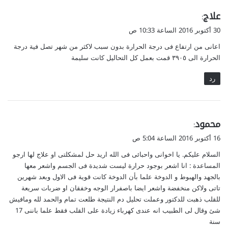
ي
علاج
:
ق
30 أكتوبر 2016 الساعة 10:33 ص
و
اعانى من ارتفاع فى درجة الحرارة بدون سبب لاكثر من شهر تصل فية درجة
ل
الحرارة الى ٣٩٠٥ قمت بعمل كل التحاليل كانت سليمة
رد
ي
محمود
:
ق
16 أكتوبر 2016 الساعة 5:04 ص
و
السلام عليكم. يا اخوانى واحبائى فى الله اريد حل لمشكلتى او علاج لها ارجو
ل
المساعدة : انا اشعر بوجود حرارة ليست شديدة فى الجسم واشعر معها
بالجهد والهبوط و الدوخة علما بأن الدوخة كانت قوية فى الاول وبعد شهرين
تاتى ولاكن منخفضة واشعر ايضا باصفرار الوجه وخفقان او ضربات سريعة
للقلب ذهبت للدكتور وعملت تحليل دم النتيجة طلعت تمام والحمد لله ومافيش
شئ وقال لى الطبيب انه عندى كهرباء زيادة على القلب فقط علما باننى 17
سنة