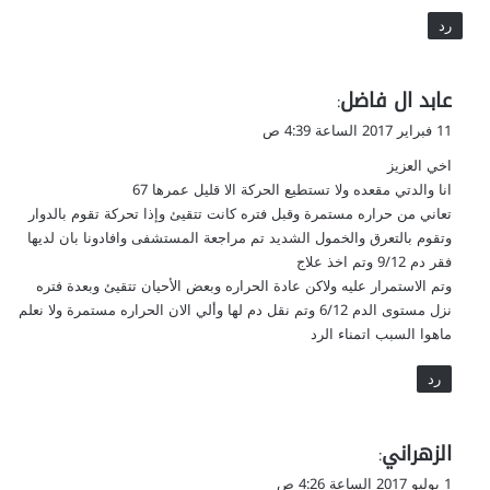
رد
ي
عابد ال فاضل
:
ق
11 فبراير 2017 الساعة 4:39 ص
و
اخي العزيز
ل
انا والدتي مقعده ولا تستطيع الحركة الا قليل عمرها 67
تعاني من حراره مستمرة وقبل فتره كانت تتقيئ وإذا تحركة تقوم بالدوار
وتقوم بالتعرق والخمول الشديد تم مراجعة المستشفى وافادونا بان لديها
فقر دم 9/12 وتم اخذ علاج
وتم الاستمرار عليه ولاكن عادة الحراره وبعض الأحيان تتقيئ وبعدة فتره
نزل مستوى الدم 6/12 وتم نقل دم لها وألي الان الحراره مستمرة ولا نعلم
ماهوا السبب اتمناء الرد
رد
ي
الزهراني
:
ق
1 يوليو 2017 الساعة 4:26 ص