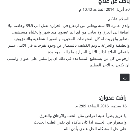
باحث عن علاج
:
ق
30 أبريل 2014 الساعة 10:40 م
و
السلام عليكم
ل
ولدي عمره 35 سنة ويعاني من ارتفاع في الحرارة تصل الى 39.5 وخاصة ليلا
اضافة الى العرق ولا يعاني من اي الم عضوي منذ شهر وادخلناه مستشفى
متطور واجريت له كل الفحوصات المخبرية والصور الشعاعية والتلفزيونية
والطبقية والخزعة .. وتم الكشف بالمنظار عن وجود تقرحات في الاثنى عشر
واعطي العلاج لذلك الا ان الحرارة ما زالت موجودة
ارجو من كل من يستطيع المساعدة في ذلك ان يراسلني على عنوان واتمنى
ان يكون له الاجر العظيم
رد
ي
رافت عدوان
:
ق
16 سبتمبر 2016 الساعة 2:09 م
و
يا عزيز يطرأ عليه اعراض مثل التعب والارهاق والتعرق
ل
واصفرار في الجسم اذا كان هاكذه لن يقدر الطب الحديث
على حل المشكلة الحل عندي بأذن الله