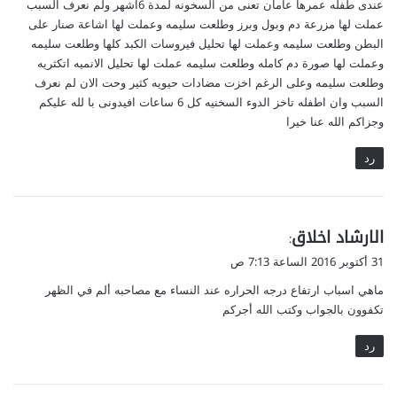
عندى طفله عمرها عامان تعنى من السخونه لمدة 6اشهر ولم نعرف السبب
ل
عملت لها مزرعة دم وبول وبرز وطلعت سليمه وعملت لها اشاعة صنار على
البطن وطلعت سليمه وعملت لها تحليل فيروسات الكبد كلها وطلعت سليمه
وعملت لها صورة دم كامله وطلعت سليمه عملت لها تحليل الانميه اتكثريه
وطلعت سليمه وعلى الرغم اخزت مضادات حيويه كثير وحت الان لم نعرف
السبب وان اطفله تاخز الدوء السخنيه كل 6 ساعات افيدونى با لله عليكم
وجزاكم الله عنا خيرا
رد
ي
الارشاد اخلاق
:
ق
31 أكتوبر 2016 الساعة 7:13 ص
و
ماهي اسباب ارتفاع درجه الحراره عند النساء مع مصاحبه ألم في الظهر
ل
تكفوون بالجواب وكتب الله أجركم
رد