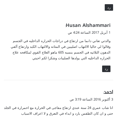
رد
ي
Husan Alshammari
:
ق
1 أبريل 2017 الساعة 4:24 ص
و
والدتي تعاني داىما من ارتفاع في دراجات الحراره الداخليه في الجسم
ل
وقالوا لي حاليا الالتهاب اصليبين في المثانه والالتهاب الكبد وارتفاع ألفي
الدهون الثلاثيه في الجسم بنسبه 605 ماهو العلاج القوي لمكافحه علاج
الحراره الداخليه التي يولدها الصليبات وشكرا لكم احبتي
رد
ي
احمد
:
ق
3 أكتوبر 2016 الساعة 3:19 ص
و
انا شاب عمري 24 سنة عندي ارتفاع مفاجى في الحرارة مع احمرارة في الجلد
ل
حتى و ان كان الطقس بارد و ابداء في التعرق و لا اعراف الاسباب