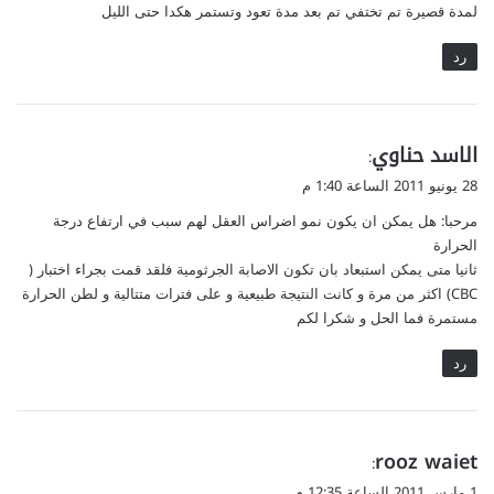
لمدة قصيرة تم تختفي تم بعد مدة تعود وتستمر هكدا حتى الليل
رد
ي
الاسد حناوي
:
ق
28 يونيو 2011 الساعة 1:40 م
و
مرحبا: هل يمكن ان يكون نمو اضراس العقل لهم سبب في ارتفاع درجة
ل
الحرارة
ثانيا متى يمكن استبعاد بان تكون الاصابة الجرثومية فلقد قمت بجراء اختبار (
CBC) اكثر من مرة و كانت النتيجة طبيعية و على فترات متتالية و لطن الحرارة
مستمرة فما الحل و شكرا لكم
رد
ي
rooz waiet
:
ق
1 مارس 2011 الساعة 12:35 م