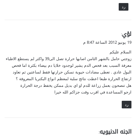
رد
ي
لؤي
:
ق
19 يونيو 2012 الساعة 8:47 م
و
السلام عليكم
ل
زوجتي حامل بالشهر الثامن اصابها حرارة تصل الى39 واكثر لم يستطع الاطباء
معرفة السبب بعد فحص الدم يشير لوجدود خلايا دم بيضاء بكثرة اما فحص
البول عادي . تعطى مضادات حيوية تسكن حرارتها فقط لساعتين ثم تعاود
ارتفاع الحرارة طبعا اعطت نتائج سلبة لمعظم انواع البكتريا المعروفة ؟
هل تنصحون بعمل زراعة للدم او اي بديل ممكن يخفظ درجة الحرارة
ارجو المساعدة في اقرب وقت جزاكم الله خيرا
رد
ي
الجنه الدنيويه
: