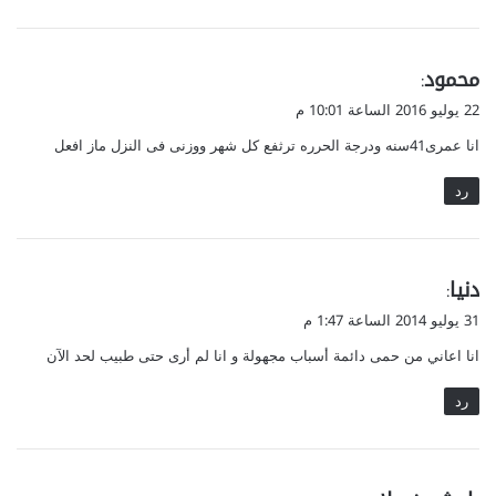
ي
محمود
:
ق
22 يوليو 2016 الساعة 10:01 م
و
انا عمرى41سنه ودرجة الحرره ترثفع كل شهر ووزنى فى النزل ماز افعل
ل
رد
ي
دنيا
:
ق
31 يوليو 2014 الساعة 1:47 م
و
انا اعاني من حمى دائمة أسباب مجهولة و انا لم أرى حتى طبيب لحد الآن
ل
رد
ي