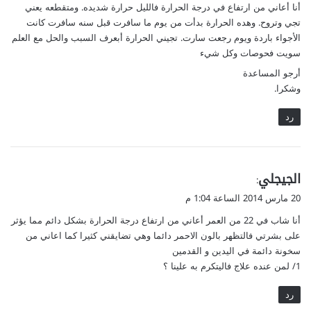
أنا أعاني من ارتفاع في درجة الحرارة فالليل حرارة شديده. ومتقطعه يعني
تجي وتروح. وهده الحرارة بدأت من يوم ما سافرت قبل سنه سافرت كانت
الأجواء باردة ويوم رجعت سارت. تجيني الحرارة أبعرف السبب والحل مع العلم
سويت فحوصات وكل شيء
أرجو المساعدة
وشكرا.
رد
ي
الجيجلي
:
ق
20 مارس 2014 الساعة 1:04 م
و
أنا شاب في 22 من العمر أعاني من ارتفاع درجة الحرارة بشكل دائم مما يؤثر
ل
على بشرتي فالتظهر بالون الاحمر دائما وهي تضايقني كثيرا كما اعاني من
سخونة دائمة في اليدين و القدمين
1/ لمن عنده علاج فاليتكرم به علينا ؟
رد