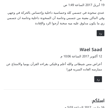
ق
19 أبريل 2017 الساعة 1:49 ص
و
عندي سخونة في جسمي كله وحساسية داخلية وإحساس بالحركة في وجهي
ل
وفي ااماكن معينة من جسمي وحاسة أن السخونة داخلية وحاسة ان جسمي
زي ما يكون مدلوق عليه ميه سخنة أرجوا الرد والإفادة
رد
ي
Wael Saad
:
ق
12 أكتوبر 2017 الساعة 10:06 م
و
أعراض مس شيطانى والله أعلم وعليكي بقراءه القرآن يوميا والامتناع عن
ل
ممارسه العاده السريه فورا
رد
ي
استكم
:
ق
16 مارس 2017 الساعة 5:03 م