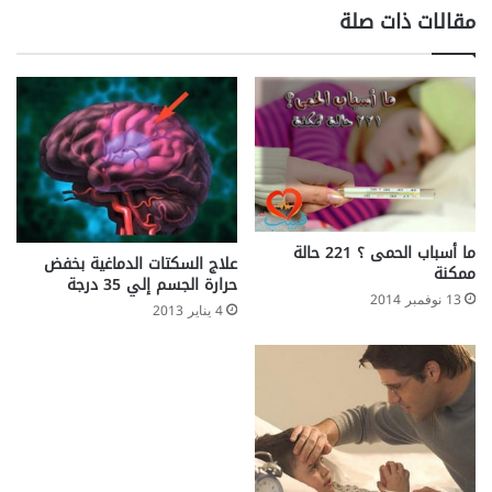
س
مقالات ذات صلة
ي
ف
ى
ا
ل
إ
ن
س
ا
ن
ما أسباب الحمى ؟ 221 حالة
ب
علاج السكتات الدماغية بخفض
ممكنة
حرارة الجسم إلي 35 درجة
ا
13 نوفمبر 2014
ل
4 يناير 2013
ص
و
ر