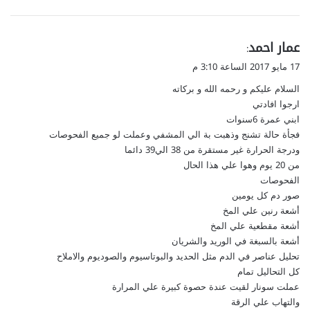
ي
عمار احمد
:
ق
17 مايو 2017 الساعة 3:10 م
و
السلام عليكم و رحمه الله و بركاته
ل
ارجوا افادتي
ابني عمرة 6سنوات
فجأة حالة تشنج وذهبت بة الي المشفي وعملت لو جميع الفحوصات
ودرجة الحرارة غير مستقرة من 38 الي39 دائما
من 20 يوم وهوا علي هذا الحال
الفحوصات
صور دم كل يومين
أشعة رنين علي المخ
أشعة مقطعية علي المخ
أشعة بالسبغة في الوريد والشريان
تحليل عناصر في الدم مثل الحديد والبوتاسيوم والصوديوم والاملاح
كل التحاليل تمام
عملت سونار لقيت عندة حصوة كبيرة علي المرارة
والتهاب علي الرقة