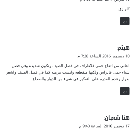
و
كلو زق
ل
رد
ي
هيثم
:
ق
10 ديسمبر 2016 الساعة 7:38 م
و
اعاني من اتفاع حمى فلاطراف في فصل الصيف وتكون شديده وفي فصل
ل
شتاء حمى فالراس ولكنها متقطعه وليست مزمنه كما في فصل الصيف واشعر
بدوار وعدم القدره على التفكير في شيء من الدوار والصداع
رد
ي
هنا شعبان
:
ق
17 نوفمبر 2016 الساعة 9:40 م
و