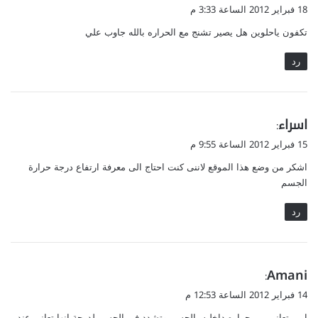
ق
18 فبراير 2012 الساعة 3:33 م
و
تكفون ياحلوين هل يصير تشنج مع الحراره بالله جاوب علي
ل
رد
ي
اسراء
:
ق
15 فبراير 2012 الساعة 9:55 م
و
اشكر من وضع هذا الموقع لاننى كنت احتاج الى معرفة ارتفاع درجة حرارة
ل
الجسم
رد
ي
Amani
:
ق
14 فبراير 2012 الساعة 12:53 م
و
امي تعاني من حراره داخليه بالجسم وتشدد في الجسم لدرجة انها تعاني عند