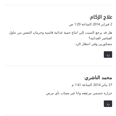
ي
علاج الزكام
:
ق
2 فبراير 2014 الساعة 1:29 ص
و
هل قد يرجع السبب إلي اتباع حمية غذائية قاسية وحرمان النفس من تناول
ل
العناصر الغذائية؟
مشكورين وفي انتظار الرد
رد
ي
ﻣﺤﻤﺪ ﺍﻟﻨﺎﺷﺮﻱ
:
ق
27 يناير 2014 الساعة 1:41 م
و
ﺣﺮﺍﺭﺓ ﺟﺴﻤﻲ ﻣﺮﺗﻔﻌﻪ ﻭﺍﻧﺎ ﻏﻴﺮ ﻣﺼﺎﺏ ﺑﺄﻱ ﻣﺮﺽ
ل
رد