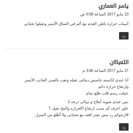
ي
ياسر العماري
:
ق
23 مايو 2017 الساعة 9:58 ص
و
أسباب حرارة باطن القدم مع ألم في الساق الأيسر وتقبلوا تحياتي
ل
رد
ي
التعبااان
:
ق
21 مايو 2017 الساعة 3:46 م
و
أنا عندى 22سنه حاسس دماغى تقيله وتعب بالصدر الجانب الأيسر
ل
وارتفاع حرارة دائم
عملت رسم قلب طلع تمام
بس عندى شويه أملاح و دوالى درجه 2
عاوز اعرف أى سبب ارتفاع االحراره والمخ تقيل ؟
#ارجوكم رد مش بقدر اقعد مع صحابى ولا أطلع من المنزل
رد