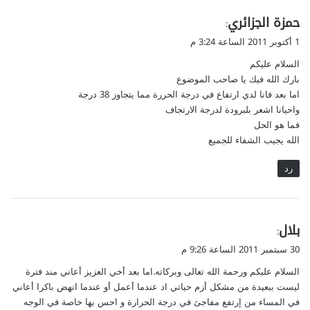
ي
حمزة الجزائري
:
ق
1 أكتوبر 2011 الساعة 3:24 م
و
السلام عليكم
ل
بارك الله فيك يا صاحب الموضوع
اما بعد فانا لدي ارتفاع في درجة الحررة مما يتجاوز 38 درجة
واحيانا اشعر بلبرودة لدرجة الارتجاف
فما هو الحل
الله يجيب الشفاء للجميع
رد
ي
بلال
:
ق
30 سبتمبر 2011 الساعة 9:26 م
و
السلام عليكم ورحمة الله تعالى وبركاته.اما بعد أخي العزيز أعاني مند فترة
ل
ليست ببعيدة من مشكل أزم حياتي اد عندما أعمل أو عندما انهض باكرا أعاني
في المساء من إرتفع مفاجئ في درجة الحرارة و احس بها خاصة في الوجه