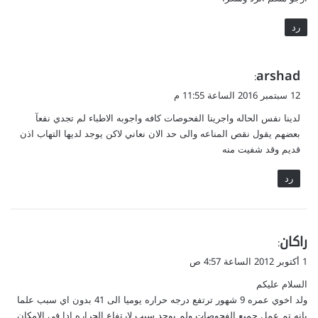
رد
ي
arshad
:
ق
12 سبتمبر 2016 الساعة 11:55 م
و
لدينا نفس الحاله واجرينا الفحوصات كافه واجوبه الاطباء لم تجدي نفعآ
ل
بعضهم يقول نقص المناعه والى حد الان نعاني لاكن يوجد لديها التهاب اذن
قديم وقد شفيت منه
رد
ي
راكان
:
ق
1 أكتوبر 2012 الساعة 4:57 ص
و
السلام عليكم
ل
ولد اخوي عمره 9 شهور ترتفع درجه حراره يوميا الى 41 بدون اي سبب علما
بانه تم عمل جميع الفحوصات ولم يوجد سبب لارتفاع الحراره ادا في الامكان