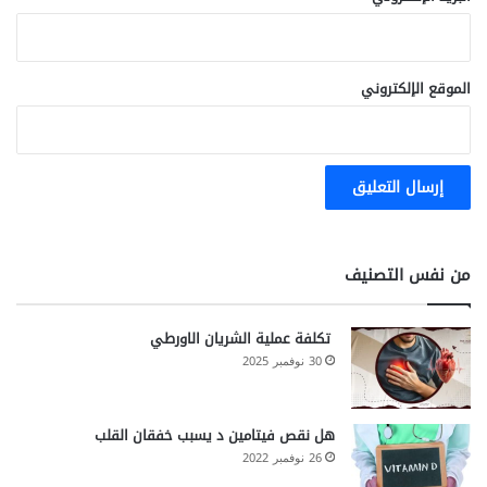
ا
ل
ش
د
الموقع الإلكتروني
ي
د
من نفس التصنيف
تكلفة عملية الشريان الاورطي
30 نوفمبر 2025
هل نقص فيتامين د يسبب خفقان القلب
26 نوفمبر 2022