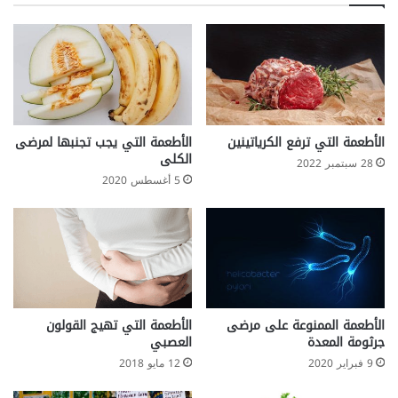
ت
م
د
ح
خ
ل
ي
ى
ن
ب
ا
ل
ع
الأطعمة التي ترفع الكرياتينين
الأطعمة التي يجب تجنبها لمرضى
س
الكلى
28 سبتمبر 2022
ل
5 أغسطس 2020
ر
ب
م
ا
ل
ا
ت
ع
الأطعمة الممنوعة على مرضى
الأطعمة التي تهيج القولون
جرثومة المعدة
العصبي
ر
ف
9 فبراير 2020
12 مايو 2018
ه
ا