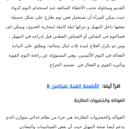
القديم ومحاولة تجنب الأخطاء الشائعة عند استخدام الثوم كدواء
حيث يمكن للمرأة أن تستعمل فص ثوم طازج على شكل تحميلة
تضعها داخل المهبل و تتركها ليلة كاملة لمحاربة العدوى، ويمكن لف
فصالثوم في الشاش أو القماش القطني قبل إدراجه في المهبل ،
ومن ثم تكرار العلاج لمدة ثلاث ليال متتالية، ويطلق على المادة
الفعالة في الثوم الأليسين، وهي المسؤولة عن رائحة الثوم القوية
وتأثيره القوي و الفعال في تضميد الجراح.
اقرأ أيضا:
الأطعمة الغنية بفيتامين B
الفواكه والخضروات الطازجة
الفواكه والخضروات الطازجة هي جزء من نظام غذائي متوازن الذي
يدعم أيضا صحة المهبل حيث أن بعض الفيتامينات والمعادن