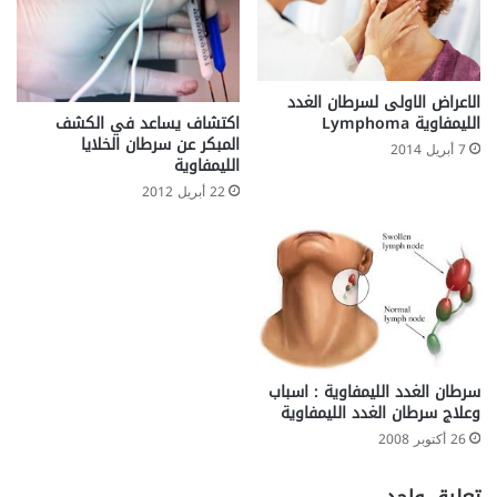
ا
ل
ر
ك
الاعراض الاولى لسرطان الغدد
ب
اكتشاف يساعد في الكشف
الليمفاوية Lymphoma
ة
المبكر عن سرطان الخلايا
7 أبريل 2014
ب
الليمفاوية
ا
22 أبريل 2012
ل
م
ن
ظ
ا
ر
)
سرطان الغدد الليمفاوية : اسباب
وعلاج سرطان الغدد الليمفاوية
26 أكتوبر 2008