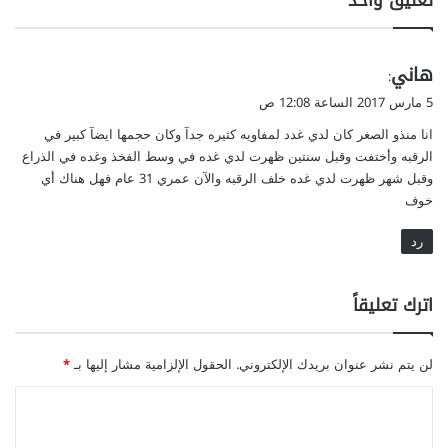
تعليق واحد
ي
هاني
:
ق
5 مارس 2017 الساعة 12:08 ص
و
انا منذو الصغر كان لدي غدد لمفاويه كثيره جدآ وكان حجمها ايضآ كبير في
ل
الرقبه وأختفت وقبل سنتين ظهرت لدي غده في وسط الفخذ وغده في الذراع
وقبل شهر ظهرت لدي غده خلف الرقبه والآن عمري 31 عام فهل هناك أي
خوف
رد
اترك تعليقاً
لن يتم نشر عنوان بريدك الإلكتروني.
الحقول الإلزامية مشار إليها بـ
*
ا
ل