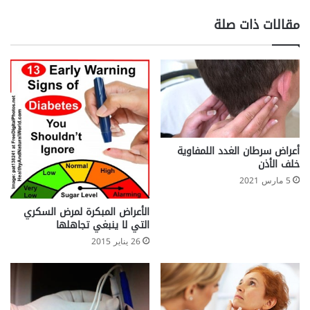
ا
ة
ل
ب
مقالات ذات صلة
ك
ا
ب
ل
د
م
ن
ظ
ا
ر
(
ج
أعراض سرطان الغدد اللمفاوية
ر
خلف الأذن
ا
5 مارس 2021
ح
ة
الأعراض المبكرة لمرض السكري
ا
التي لا ينبغي تجاهلها
س
26 يناير 2015
ت
ب
د
ا
ل