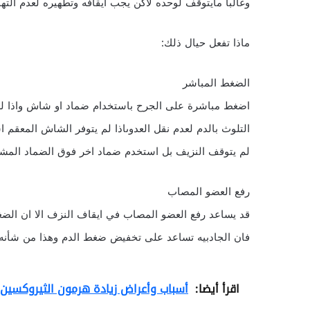
وغالبا مايتوقف لوحده لاكن يجب ايقافه وتطهيره لعدم التها
ماذا تفعل حيال ذلك:
الضغط المباشر
اضغط مباشرة على الجرح باستخدام ضماد او شاش واذا ل
التلوث بالدم لعدم نقل العدوىاذا لم يتوفر الشاش المعقم
لم يتوقف النزيف بل استخدم ضماد اخر فوق الضماد المشبع 
رفع العضو المصاب
قد يساعد رفع العضو المصاب في ايقاف النزف الا ان الض
فان الجادبيه تساعد على تخفيض ضغط الدم وهذا من شأنه 
اقرأ أيضا:
أسباب وأعراض زيادة هرمون الثيروكسين (