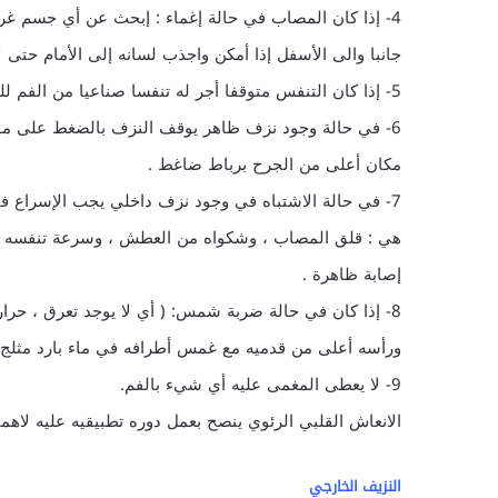
4- إذا كان المصاب في حالة إغماء : إبحث عن أي جسم غريب
جانبا والى الأسفل إذا أمكن واجذب لسانه إلى الأمام حتى لا
5- إذا كان التنفس متوقفا أجر له تنفسا صناعيا من الفم للفم فورا .
6- في حالة وجود نزف ظاهر يوقف النزف بالضغط على موض
مكان أعلى من الجرح برباط ضاغط .
7- في حالة الاشتباه في وجود نزف داخلي يجب الإسراع ف
هي : قلق المصاب ، وشكواه من العطش ، وسرعة تنفسه ،
إصابة ظاهرة .
8- إذا كان في حالة ضربة شمس: ( أي لا يوجد تعرق ، حرا
ورأسه أعلى من قدميه مع غمس أطرافه في ماء بارد مثلج 
9- لا يعطى المغمى عليه أي شيء بالفم.
الانعاش القلبي الرئوي ينصح بعمل دوره تطبيقيه عليه لاهمي
النزيف الخارجي