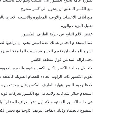
بصوره عامه تحتاج الكسور الى التثبيت ويتم ذلك باستخدام
منع الكسر المغلق ان يتحول الى كسر مفتوح
منع اتلاف الاعصاب والاوعيه المجاوره والانسجه الاخرى با
تقليل النزيف والورم
خفض الالم الناتج عن حركة الطرف المكسور
عند استخدام الجبائر هنالك عدة اسس يجب ان تراعيها 
اشرح للمصاب ان تقويم الكسر قد يسبب الما مؤقتا سيزول 
يجب ازالة الملابس فوق منطقة الكسر
لاتحاول معالجة الكسراذاكان الكسر مشوه والدوره الدمويه 
تقويم الكسور ذات الزاويه الحاده للعضام الطويله كالفخد مث
لاحظ وجود النبض بنهاية الطرف المكسورقبل وبعد تجبيره 
استخدم جبائر شد ثابته ولاتتعامل مع الكسور بحركات قويه 
في حالة الكسور المفتوحه لاتحاول دفع اطراف العضام الب
المفتوح بالضماد وذلك لايقاف النزيف اذاوجد مع تجبير ال