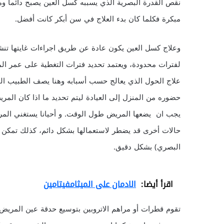
نقص القدرة البصرية الذي يسببه كسل العين يصبح دائما 
مبكرة فكلما كان بدء العلاج في سن أبكر كانت أفضل.
وعلاج كسل العين يكون عادة عن طريق اجراءات غايتها تنشي
لفترات محدودة، ويعتمد تحديد فترات التغطية على عمر ال
علاج الحول الذي يعالج حسب أسبابه وهنا يصف الطبيب المع
حضوره من المنزل إلى العيادة ليتم تحديد ما اذا كان المر
يجب ان يضعها المريض طول الوقت. و أحيانا يستغني المر
حالات أخرى قد يضطر لاستعمالها بشكل دائم، كذلك تمكن
البصري) بشكل دقيق.
اقرأ أيضا:
الادمان على الميثامفيتامين
تقوم قطرات أو مراهم الاتروبين بتوسيع حدقة عين المريض