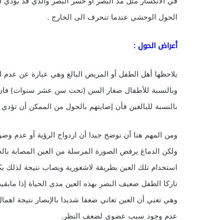
في الانكسار مثل مد البصر او حسر البصر والذي قد يؤدي ا
الحول الوحشي عندما تنحرف الى الخارج .
أعراض الحول :
يلاحظها أهل الطفل أو المريض البالغ وهي عبارة عن عدم ان
وبالنسبة للأطفال صغار السن (تحت سن عشر سنوات) فان عد
بالنسبة للبالغين فأن إصابتهم بالحول من الممكن أن تؤدي إ
ومن المهم هنا أن نوضح جيدا أن ازدواج الرؤية أو عدم وضو
ولكن الدماغ يرفض الصورة المرسلة من العين المصابة با
استخدام تلك العين بطريقة لاشعورية ويصاب نتيجة لذلك بك
تاركا الطفل ضعيف البصر بهذه العين مدى الحياة إذا مابقي
وهي تعني أن العين تعاني ضعفا شديدا بالإبصار نتيجة اهمال
عدم وجود سبب عضوي لضعف النظر.