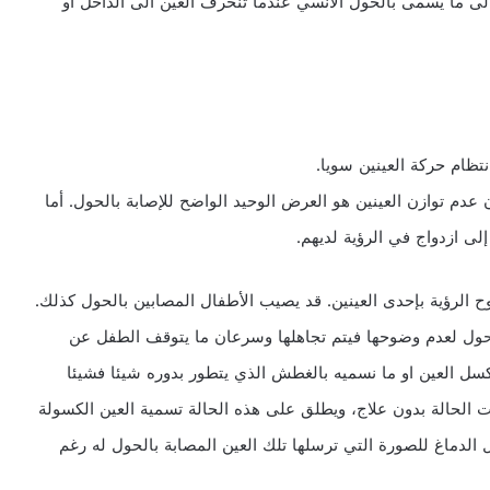
لى ما يسمى بالحول الأنسي عندما تنحرف العين الى الداخل أو
تظام حركة العينين سويا.
م توازن العينين هو العرض الوحيد الواضح للإصابة بالحول. أما
لى ازدواج في الرؤية لديهم.
ح الرؤية بإحدى العينين. قد يصيب الأطفال المصابين بالحول كذلك.
لحول لعدم وضوحها فيتم تجاهلها وسرعان ما يتوقف الطفل عن
سل العين او ما نسميه بالغطش الذي يتطور بدوره شيئا فشيئا
ت الحالة بدون علاج، ويطلق على هذه الحالة تسمية العين الكسولة
 الدماغ للصورة التي ترسلها تلك العين المصابة بالحول له رغم