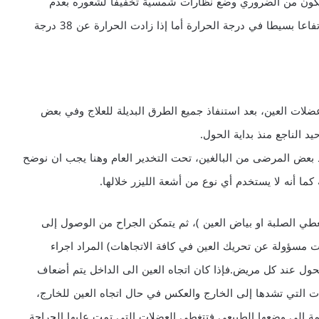
كون من الضروري وضع نظارات شمسية تخفيفا لشعوره بعدم
الارتياح، كما قد تحدث هذه القطرات احمرارا في العين وارتفاعا بسيطا في درجة الحرارة أما إذا زادت الحرارة عن 38 درجة
ضلات العين، بعد استنفاذ جميع الطرق البديلة للعلاج وفي بعض
د الناجع منذ بداية الحول.
بعض المرضى من البالغين، تحت التخدير العام وهنا يجب ان نوضح
كما أنه لا يستخدم أي نوع من أشعة الليزر خلالها.
طي الصلبة او بياض العين )، ثم يتمكن الجراح من الوصول إلى
مسؤولة عن تحريك العين في كافة الاتجاهات) المراد اجراء
لحول عند كل مريض.فإذا كان اتجاه العين الى الداخل يتم أضعاف
لات التي تشدها إلى الخارج والعكس في حال اتجاه العين للخارج،
حمة إلى وضعها الطبيعي فتتغطى العضلات التي تمت عليها الجراحة