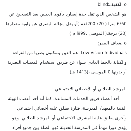
o الكفيف:blind
هو الشخص الذي تقل حدة إبصاره بأقوى العينين بعد التصحيح عن
6/60 مترا ( 20/ 200قدم )أو يقل مجاله البصري عن زاوية مقدارها
(20) درجة.( الموسى ،999ا م )
o ضعاف البصر:
Low Vision Individuais هم الذين يتمكنون بصريا من القراءة
والكتابة بالخط العادي سواء عن طريق استخدام المعينات البصرية
أو بدونها.0 الموسى ،(1413 هـ)
المرشد الطلابي أو الأخصائي الاجتماعي :
أحد أعضاء فريق الخدمات المساندة، كما أنه أحد أعضاء الهيئة
الفنية بالمعهد/ المدرسة، فتارة يطلق عليه أخصائي اجتماعي
وأخرى يطلق عليه المشرف الاجتماعي أو المرشد الطلابي، وهو
يؤدي دورا مهماً في المدرسة الحديثة فهو الصلة بين جميع أفراد