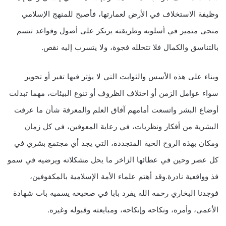
وظيفة الاستخلاف في الأرض لعمارتها، فأصبح للمنهج الإسلامي
منحى متميز في أسلوبه وطريقته يرتكز على أصول وقواعد تتسم
بالتناسق والكمال فلا تتخلله فجوة، ولا يتسرب إليه نقص.
وبناء على هذه الأسس والثوابت التي لا يؤثر فيها تغير أو تحوير
سواء عوامل الزمن أو اختلاف الظروف أو تنوع البيئات، مهما تبدلت
أوضاع البشر واتسعت أمامهم آفاق العلم والمعرفة شأن ما عرفت
البشرية من أفكار ونظريات، في رعاية المعوقين، في كل زمان
ومكان بهذه الروح الحية المتجددة، التي يجد أي مجتمع بشري في
كل عصر وحين في عطائها الزاخر ما يحل مشكلاته ويرضيه في سمو
فذ وواقعية نادرة.وقد أهتم علماء الأمة الإسلامية بالمكفوفين،
فوجدنا البخاري رحمه الله يفرد بابا في صحيحه يسميه باب شهادة
الأعمى، وأمره، ونكاحه وإنكاحه، ومبايعته وقبوله وغيره.