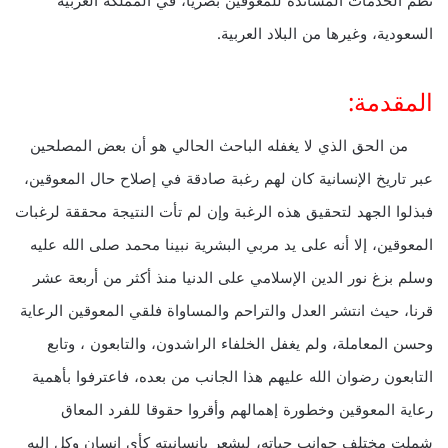
نظم الخدمات المساندة للمعوقين بصرياً، في المملكة العربية
السعودية، وغيرها من البلاد العربية.
المقدمة:
من الحق الذي لا يغفله الباحث الحالي هو أن بعض المصلحين
عبر تاريخ الإنسانية كان لهم رغبة صادقة في إصلاح حال المعوقين،
فبذلوا الجهد لتحقيق هذه الرغبة وإن لم تأت النتيجة محققة لرغبات
المعوقين، إلا أنه على يد مربي البشرية نبينا محمد صلى الله عليه
وسلم بزغ نور الدين الإسلامي على الدنيا منذ أكثر من أربعة عشر
قرنا، حيث انتشر العدل والتراحم والمساواة فلقي المعوقين الرعاية
وحسن المعاملة، ولم يغفل الخلفاء الراشدون، والتابعون ، وتابع
التابعون رضوان الله عليهم هذا الجانب من بعده، فاعترفوا بأهمية
رعاية المعوقين وخطورة إهمالهم وأقروا حقوقا للفرد المعاق
شملت مختلف جوانب حياته، ليشعر بإنسانيته كأي إنسان وكل إليه