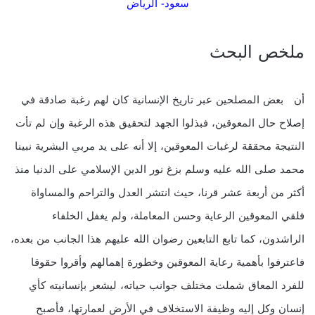
سعود- الرياض
ملخص البحث
أن بعض المصلحين عبر تاريخ الإنسانية كان لهم رغبة صادقة في
إصلاح حال المعوقين، فبذلوا الجهد لتحقيق هذه الرغبة وإن لم تأت
النتيجة محققة لرغبات المعوقين، إلا أنه على يد مربي البشرية نبينا
محمد صلى الله عليه وسلم بزغ نور الدين الإسلامي على الدنيا منذ
أكثر من أربعة عشر قرنا، حيث انتشر العدل والتراحم والمساواة
فلقي المعوقين الرعاية وحسن المعاملة، ولم يغفل الخلفاء
الراشدون، كما تابع التابعين رضوان الله عليهم هذا الجانب من بعده،
فاعترفوا بأهمية رعاية المعوقين وخطورة إهمالهم وأقروا حقوقا
للفرد المعاق شملت مختلف جوانب حياته، ليشعر بإنسانيته كأي
إنسان وكل إليه وظيفة الاستخلاف في الأرض لعمارتها، فأصبح