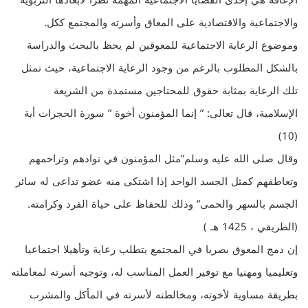
الإعاقة هي إحدى القضايا الاجتماعية المهمة نظرا لأبعادها التربوية
والاجتماعية والاقتصادية على المعاق وأسرته والمجتمع ككل.
وموضوع الرعاية الاجتماعية للمعوقين لم يحظ بالبحث والدراسة
بالشكل المطلوب بالرغم من وجود الرعاية الاجتماعية، حيث تمثل
تلك الرعاية بمثابة حقوق للمحتاجين مستمدة من الشريعة
الإسلامية، قال تعالى: ” إنما المؤمنون أخوة ” سورة الحجرات أية
(10)
وقال صلى الله عليه وسلم”مثل المؤمنون في توادهم وتراحمهم
وتعاطفهم كمثل الجسد الواحد إذا اشتكى منه عضو تداعى له سائر
الجسم بالسهر والحمى” وذلك للحفاظ على حياة الفرد وكرامته.
(الطريقي ، 1425 هـ )
إن دمج المعوق بصريا في المجتمع يتطلب رعاية وتأهيلا اجتماعيا
وتعليميا ومهنيا مع توفير العمل المناسب له، وتوجيه أسرته لمعاملته
بطريقة مساوية لأخوته، ومخالطته لأسرته في المأكل والمشرب