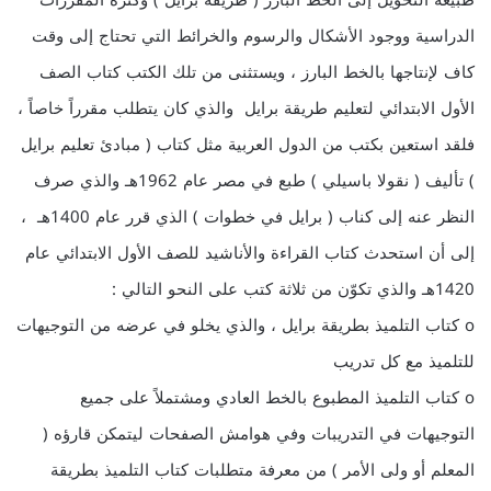
طبيعة التحويل إلى الخط البارز ( طريقة برايل ) وكثرة المقررات
الدراسية ووجود الأشكال والرسوم والخرائط التي تحتاج إلى وقت
كاف لإنتاجها بالخط البارز ، ويستثنى من تلك الكتب كتاب الصف
الأول الابتدائي لتعليم طريقة برايل والذي كان يتطلب مقرراً خاصاً ،
فلقد استعين بكتب من الدول العربية مثل كتاب ( مبادئ تعليم برايل
) تأليف ( نقولا باسيلي ) طبع في مصر عام 1962هـ والذي صرف
النظر عنه إلى كناب ( برايل في خطوات ) الذي قرر عام 1400هـ ،
إلى أن استحدث كتاب القراءة والأناشيد للصف الأول الابتدائي عام
1420هـ والذي تكوّن من ثلاثة كتب على النحو التالي :
o كتاب التلميذ بطريقة برايل ، والذي يخلو في عرضه من التوجيهات
للتلميذ مع كل تدريب
o كتاب التلميذ المطبوع بالخط العادي ومشتملاً على جميع
التوجيهات في التدريبات وفي هوامش الصفحات ليتمكن قارؤه (
المعلم أو ولى الأمر ) من معرفة متطلبات كتاب التلميذ بطريقة