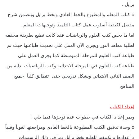
برايل .
o كتاب المعلم والمطبوع بالخط العادي وبخط برايل ويتضمن شرح
مفصل لكيفية أسلوب عمل كتاب التلميذ وتوجيهات المعلم .
اما ما يخص كتب العلوم والرياضيات فقد كانت تطبع بطريقة مخففه
لطلبة معاهد النور ويجري الآن العمل على تحديث طباعتها حيث تم
طباعة كتب العلوم للمرحلة المتوسطة كما يجري العمل على
طباعة كتب العلوم في المرحلة الابتدائية وكتب الرياضيات بداية من
الصف الثاني الابتدائي وبشكل تدريجي حتى تتطابق كلياً جميع
المناهج
إعداد الكتاب
ويمر إعداد الكتاب في خطوات عدة نوجزها فيما يلي :
o وحدة تدقيق الكتب المطبوعة بالخط العادي ومراجعتها لغوياً وفنياً
و أعدادها و تكييفها للطبع بخط برايل بما في ذلك الرسومات