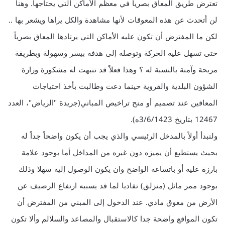
تعترض طريق المعاق بصرياً في معظم الأماكن التي يحتاجها. وهنا
لن أتحدث عن هذه المعوقات لأنها مشاهدة والكل يراها ويشعر بها ..
لكن ما المفترض أن تكون عليه الأماكن التي يرتادها المعاق بصرياً
حتى تسهل عليه الحركة وتوصله إلى هدفه بيسر وسهولة وبطريقة
مريحة وآمنة بالنسبة له ؟ وهذا فعلاً قد تنبهت له مشكورة وزارة
الشؤون البلدية والقروية حينما دعت وطالبت بأخذ احتياجات
المعاقين عند تصميم أو منح تراخيص المباني(جريدة "الرياض"، العدد
12467 بتاريخ 3/6/1423ه).
ولنبدأ أولاً بالمدخل الرئيسي والذي يجب أن يكون واضحاً جداً له
بحيث يستطيع أن يميزه دون غيره من المداخل أما بوجود علامة
بارزة عليه أو باتساعه الواضح وان يكون الوصول إليه سهلا وذلك
بوجود ممر مائل (منزلق) تفاديا لما قد يسببه ارتفاع الرصيف عن
الأرض من معوق مادي. عند الدخول إلى المبني من المفترض أن
تكون المواقع واضحة جدا كالاستقبال والمصاعد والسلالم وألا تكون