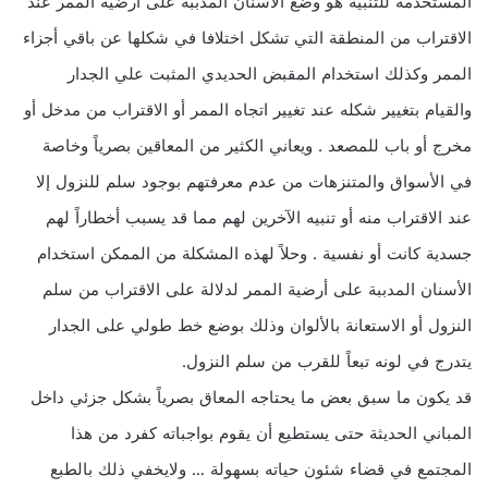
المستخدمة للتنبيه هو وضع الأسنان المدببة على أرضية الممر عند
الاقتراب من المنطقة التي تشكل اختلافا في شكلها عن باقي أجزاء
الممر وكذلك استخدام المقبض الحديدي المثبت علي الجدار
والقيام بتغيير شكله عند تغيير اتجاه الممر أو الاقتراب من مدخل أو
مخرج أو باب للمصعد . ويعاني الكثير من المعاقين بصرياً وخاصة
في الأسواق والمتنزهات من عدم معرفتهم بوجود سلم للنزول إلا
عند الاقتراب منه أو تنبيه الآخرين لهم مما قد يسبب أخطاراً لهم
جسدية كانت أو نفسية . وحلاً لهذه المشكلة من الممكن استخدام
الأسنان المدببة على أرضية الممر لدلالة على الاقتراب من سلم
النزول أو الاستعانة بالألوان وذلك بوضع خط طولي على الجدار
يتدرج في لونه تبعاً للقرب من سلم النزول.
قد يكون ما سبق بعض ما يحتاجه المعاق بصرياً بشكل جزئي داخل
المباني الحديثة حتى يستطيع أن يقوم بواجباته كفرد من هذا
المجتمع في قضاء شئون حياته بسهولة … ولايخفي ذلك بالطبع