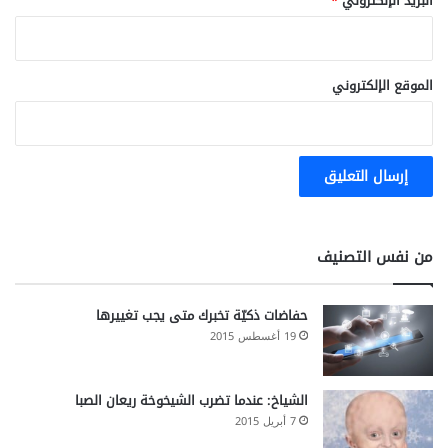
البريد الإلكتروني
*
ى
ا
ل
أ
الموقع الإلكتروني
ط
ف
ا
ت
من نفس التصنيف
حفاضات ذكيّة تخبرك متى يجب تغييرها
19 أغسطس 2015
الشياخ: عندما تضرب الشيخوخة ريعان الصبا
7 أبريل 2015