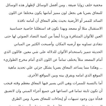
مخفية خلف زوايا ضيقة . ومن أفضل الوسائل لإظهار هذه الوسائل
للمعاق بصريا هي بجعل لون مميز أمامها يكون مختلفا عن اللون
السائد للممر أو الأرضية بحيث يعلم المعاق أن أمامه نافذة
الاستقبال مثلا أو مصعد وبهذا نكون قد استغللنا خاصية حساسية
العين للألوان المتنافرة وزدنا أيضاً من كمية التضاد الضوئي لها حتى
نتفادى تساويه مع أرضيه المكان. وأصبحت الكثير من المباني
الحديثة تتميز باستخدام الألوان للدلالة على شي معين. فاللون الذي
أمام المصعد مثلاً يختلف تماماً عن اللون الذي أمام مخرج الطواريء
… وهكذا مما يساعد المعاق بصريا بشكل جزئي علي تحديد ماهية
الموقع الذي امامه ويفرق بينه وبين المواقع الأخرى.
أما بالنسبة للممرات وهي التي يسير فيها المعاق معظم وقته فيجب
أن تكون ثابتة تماما في اتساعها في جميع أجزاء المبني وان لاتضيق
فجأة دون وجود تنبيهات أو إيحاءات للمعاق بصريا. ومن الطرق