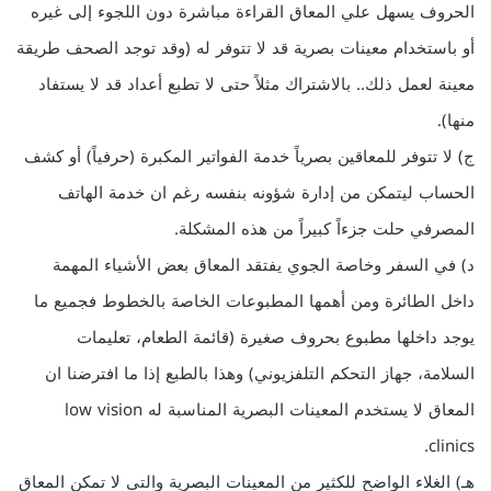
الحروف يسهل علي المعاق القراءة مباشرة دون اللجوء إلى غيره
أو باستخدام معينات بصرية قد لا تتوفر له (وقد توجد الصحف طريقة
معينة لعمل ذلك.. بالاشتراك مثلاً حتى لا تطبع أعداد قد لا يستفاد
منها).
ج) لا تتوفر للمعاقين بصرياً خدمة الفواتير المكبرة (حرفياً) أو كشف
الحساب ليتمكن من إدارة شؤونه بنفسه رغم ان خدمة الهاتف
المصرفي حلت جزءاً كبيراً من هذه المشكلة.
د) في السفر وخاصة الجوي يفتقد المعاق بعض الأشياء المهمة
داخل الطائرة ومن أهمها المطبوعات الخاصة بالخطوط فجميع ما
يوجد داخلها مطبوع بحروف صغيرة (قائمة الطعام، تعليمات
السلامة، جهاز التحكم التلفزيوني) وهذا بالطبع إذا ما افترضنا ان
المعاق لا يستخدم المعينات البصرية المناسبة له low vision
clinics.
هـ) الغلاء الواضح للكثير من المعينات البصرية والتي لا تمكن المعاق