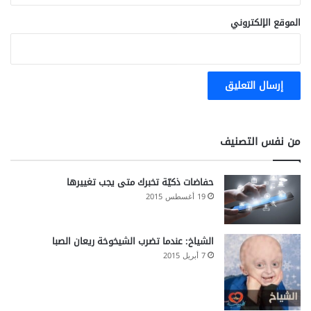
ل
الموقع الإلكتروني
ت
ع
ا
م
ل
م
ع
ه
من نفس التصنيف
ا
حفاضات ذكيّة تخبرك متى يجب تغييرها
19 أغسطس 2015
الشياخ: عندما تضرب الشيخوخة ريعان الصبا
7 أبريل 2015