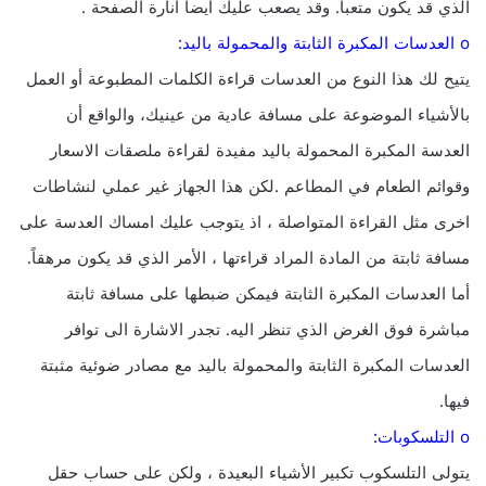
الذي قد يكون متعباً. وقد يصعب عليك أيضاً انارة الصفحة .
o العدسات المكبرة الثابتة والمحمولة باليد:
يتيح لك هذا النوع من العدسات قراءة الكلمات المطبوعة أو العمل
بالأشياء الموضوعة على مسافة عادية من عينيك، والواقع أن
العدسة المكبرة المحمولة باليد مفيدة لقراءة ملصقات الاسعار
وقوائم الطعام في المطاعم .لكن هذا الجهاز غير عملي لنشاطات
اخرى مثل القراءة المتواصلة ، اذ يتوجب عليك امساك العدسة على
مسافة ثابتة من المادة المراد قراءتها ، الأمر الذي قد يكون مرهقاً.
أما العدسات المكبرة الثابتة فيمكن ضبطها على مسافة ثابتة
مباشرة فوق الغرض الذي تنظر اليه. تجدر الاشارة الى توافر
العدسات المكبرة الثابتة والمحمولة باليد مع مصادر ضوئية مثبتة
فيها.
o التلسكوبات:
يتولى التلسكوب تكبير الأشياء البعيدة ، ولكن على حساب حقل