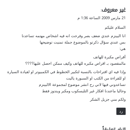
ص
ا
ي
ق
غير معروف
ل
:
ة
م
ق
21 مارس 2009 الساعة 1:36 م
ا
ش
و
ل
ا
السلام عليكم
ل
ل
ك
انا البينزم عندي ضعف بصر وفرحت انه فيه اشخاص مهتمه تساعدنا
ي
ل
بس عندي سؤال ذكرتو بالموضوع جملة تمنيت توضيحها
ن
ا
هي:
ة
ل
أقراص مكبرة للهاتف
"
ب
مالمقصود بـ اقراص مكبره للهاتف وكيف ممكن احصل عليها؟؟؟؟
ص
ر
وإذا فيه اي اقتراحات بالنسبة لتكبير الخطوط في الكمبيوتر او لقيادة السيارة
ي
او للقراءة من الكتب او السبورة ياليت
ة
تساعدوني فيها لاني رح انشر موضوع لمجموعة الالبينزم
ا
وحاليا ماعندنا افكار غير التليسكوب ومكبر ويندوز فقط
ل
ولكم مني جزيل الشكر
م
ص
رد
ا
ح
ب
اترك تعليقاً