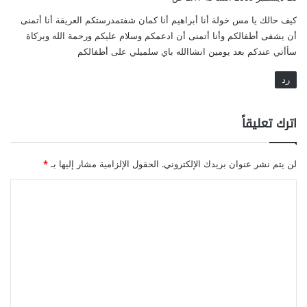
و
كيف حالك يا مس خولة أنا أبراهيم أنا كمان شفتمدرستكم العريقة أنا أتمنى
ل
أن يشفى أطفالكم وأنا أتمنى أن ادعمكم وسلام عليكم ورحمة الله وبركاة
سأأتي عندكم بعد يومين انشاالله باي سلميلي على أطفالكم
رد
اترك تعليقاً
لن يتم نشر عنوان بريدك الإلكتروني.
الحقول الإلزامية مشار إليها بـ
*
ا
ل
ت
ع
ل
ي