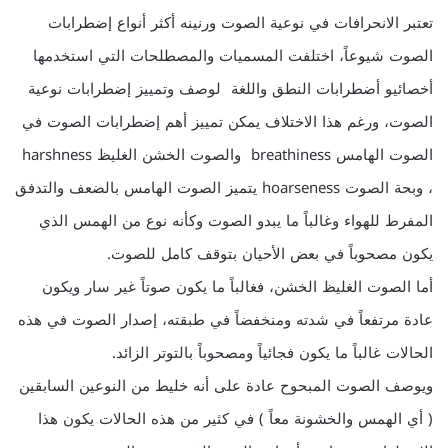
تعتبر الانحرافات في نوعية الصوت ورنينه أكثر أنواع إضطرابات
الصوت شيوعاً، اختلفت المسميات والمصطلحات التي استخدمها
أخصائيو أضطرابات النطق واللغة لوصف وتمييز إضطرابات نوعية
الصوت، ورغم هذا الاختلاف يمكن تمييز أهم إضطرابات الصوت في
الصوت الهامس breathiness والصوت الخشن الغليظ harshness
، وبحة الصوت hoarseness يتميز الصوت الهامس بالضعف والتدفق
المفرط للهواء وغالباً ما يبدو الصوت وكأنه نوع من الهمس الذي
يكون مصحوباً في بعض الأحيان بتوقف كامل للصوت.
أما الصوت الغليظ الخشن، فغالباً ما يكون صوتاً غير سار ويكون
عادة مرتفعاً في شدته ومنخفضاً في طبقته، إصدار الصوت في هذه
الحالات غالباً ما يكون فجائياً ومصحوباً بالتوتر الزائد.
ويوصف الصوت المبحوح عادة على أنه خليط من النوعين السابقين
( أي الهمس والخشونة معاً ) في كثير من هذه الحالات يكون هذا