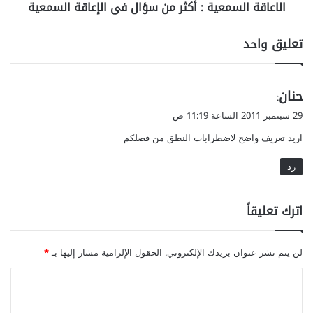
الاعاقة السمعية : أكثر من سؤال في الإعاقة السمعية
ك
س
ا
م
ل
ع
تعليق واحد
ع
ي
د
ة
و
:
ي
حنان
ا
أ
:
ن
ك
ق
29 سبتمبر 2011 الساعة 11:19 ص
ي
ث
و
ل
اريد تعريف واضح لاضطرابات النطق من فضلكم
ر
ل
د
م
رد
ي
ن
ا
س
ل
ؤ
اترك تعليقاً
ص
ا
م
ل
ف
لن يتم نشر عنوان بريدك الإلكتروني.
الحقول الإلزامية مشار إليها بـ
*
ي
ا
ا
ل
ل
إ