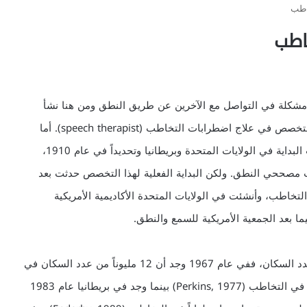
خاطب
اطب
شكلة في التواصل مع الآخرين عن طريق النطق ومن هنا نشأ
المصطلح الإنجليزي (Speech disorders) وكذلك سمي المتخصص في علاج اضطرابات التخاطب (speech therapist). أما
بالنسبة لنشأة تخصص علاج اضطرابات التخاطب فقد كانت البداية في الولايات المتحدة وبريطانيا وتحديداً في عام 1910،
مصححي النطق. ولكن البداية الفعلية لهذا التخصص حدثت بعد
ج التخاطب، وأنشئت في الولايات المتحدة الأكاديمية الأمريكية
تحدث اضطرابات التخاطب في حوالي 4 إلى 6% من عدد السكان، ففي عام 1967 وجد أن 12 مليوناً من عدد السكان في
الولايات المتحدة البالغ عددهم 200 مليون يعانون اضطراباً في التخاطب (Perkins, 1977) بينما وجد في بريطانيا عام 1983