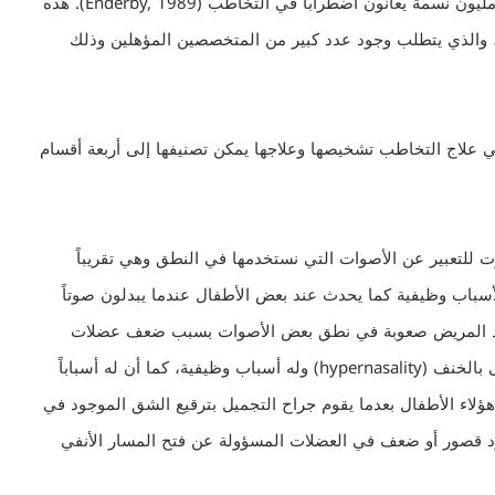
أن 2.3 من إجمالي عدد السكان البالغ في ذلك الوقت 56 مليون نسمة يعانون اضطراباً في التخاطب (Enderby, 1989). هذه
، والذي يتطلب وجود عدد كبير من المتخصصين المؤهلين وذلك
 علاج التخاطب تشخيصها وعلاجها يمكن تصنيفها إلى أربعة أقسام
لتعبير عن الأصوات التي نستخدمها في النطق وهي تقريباً
سباب وظيفية كما يحدث عند بعض الأطفال عندما يبدلون صوتاً
جد المريض صعوبة في نطق بعض الأصوات بسبب ضعف عضلات
اللسان. ويوجد نوع آخر من اضطرابات النطق وهو ما يُسمى بالخنف (hypernasality) وله أسباب وظيفية، كما أن له أسباباً
ء الأطفال بعدما يقوم جراح التجميل بترقيع الشق الموجود في
د قصور أو ضعف في العضلات المسؤولة عن فتح المسار الأنفي