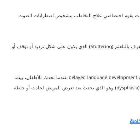
dyspho) أو فقد (aphonia) للصوت، حيث يقوم اختصاصي علاج التخاطب بتشخيص اضطرابات الصوت
هي الاضطرابات التي تؤثر على سلامة الكلام وأشهرها ما يُعرف بالتلعثم (Stuttering) الذي يكون على شكل ترديد أو توقف أو
وهي تحدث عند الأطفال وعند الكبار وتسمى تأخر نمو اللغة delayed language development عندما تحدث للأطفال، بينما
إذا حدث الاضطراب بعد اكتمال نمو اللغة فإنه يسمى العي (dysphasia) وهو الذي يحدث بعد تعرض المريض لحادث أو جلطة
خاصة