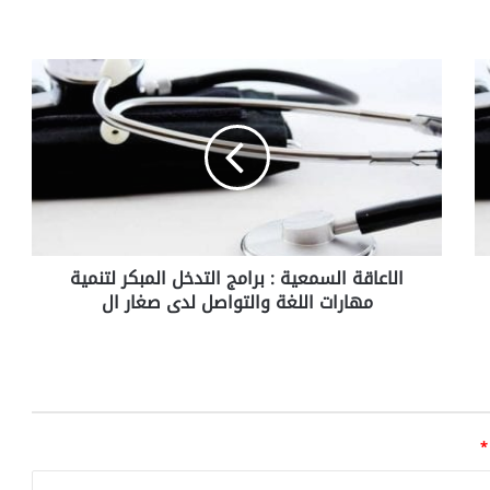
ا
ل
ا
ع
ا
ق
ة
ا
ل
الاعاقة السمعية : برامج التدخل المبكر لتنمية
س
مهارات اللغة والتواصل لدى صغار ال
م
ع
ي
ة
:
ب
ر
*
ا
م