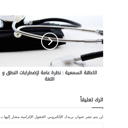
ا
ل
ا
ع
ا
ق
ة
ا
ل
الاعاقة السمعية : نظرة عامة لإضطرابات النطق و
س
اللغة
م
ع
ي
ة
اترك تعليقاً
:
ن
ظ
لن يتم نشر عنوان بريدك الإلكتروني.
الحقول الإلزامية مشار إليها بـ
ر
ة
ا