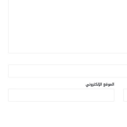
ج
ا
ل
ت
د
خ
ل
ا
ل
م
ب
ك
ر
ل
الموقع الإلكتروني
ت
ن
م
ي
ة
م
ه