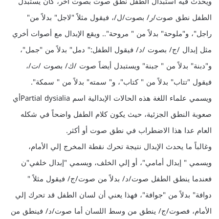
ويحدث فيه استبدال الطفل نطق صوت بصوت آخر، كأن يستبدل
الطفل نطق صوت/ر/ بصوت/ل/، فيقول مثلاً "لاجل" بدلاً من"
راجل"، و"ملوحة" بدلاً من " مروحة".. ويقع الإبدال مع أصوات أخري
مثل إبدال /ج/ بصوت /د/ فيقول الطفل:" دمل" بدلاً من "جمل"،
و"دبنة" بدلاً من " جبنة" ويستبدل أيضاً صوت /ك/ بصوت /ت/،
فيقول "تتاب" بدلاً من " كتاب"، و" سمته" بدلاً من " سمكة".
ويسمي علماء اللغة هذه الحالات الإبدالية اسم Partial dysialiaأي
صعوبة النطق الجزئية، حيث يكون كلام الطفل واضحاً في شكله
العام عدا هذا الاضطراب في نطق صوت أو أكثر.
وغالباً ما يحدث الإبدال نتيجة تحرك نقطة المخرج إلي الأمام،
ويسمي " إبدال أمامي"، أو إلي الخلف، ويسمي "إبدال خلفي"ن
فعندما ينطق الطفل صوت/د/ بدلاً من صوت/ج/ فيقول مثلاً "
دوافة" بدلاً من "جوافة"، فهذا يعني أن لسان الطفل قد تحرك إلي
الأمام، فصوت/ج/ ينطق من وسط اللسان أما صوت/د/ فينطق من