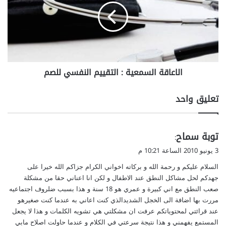
:
ع
ط
ا
ر
ق
ق
ة
ق
ا
ي
ل
الاعاقة السمعية : التقييم النفسي للصم
ا
س
س
م
ا
ع
تعليق واحد
ل
ي
س
ة
م
:
ي
توبة سماح
ع
ا
:
ل
ق
3 يونيو 2010 الساعة 10:21 م
ت
و
السلام عليكم و رحمة الله و بركاته اخواني الكرام جزاكم الله خيرا على
ق
ل
ي
جهدكم لحل مشاكل النطق عند الاطفال و لكن انا اعناني حقا من مشكلة
ي
صعب النطق مع اني كبيرة و عمري هو 18 سنة و هذا بسبب ضلروف اجتماعيه
م
مررت بها اضافة الى الخجل الشديدالذي كنت اعاني به عندما كنت صغيرهو
ا
عند قرائتي لمحتوياتكم عرفت ان مشكلتي هي تشويه الكلمات و هذا لا يجعل
ل
المستمع يفهمني و هذا نتيجة سرعتي في الكلام و عندما حاولت اصلاح مابي