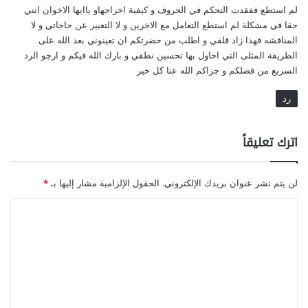
ن
لم استطع ففقدت التحكم في الحروف و كيفية اخراجهاو ياايها الاخوان انني
ف
حقا في مشكلة لم استطع التعامل مع الاخرين و لا التعبير عن حاجاتي و لا
س
المناقشه فهذا زاد قلقي و اطلب من حضرتكم ان تعينوني بعد الله على
ي
الطريقة المثلى التي احاول بها تحسين نطقي و بارك الله فيكم و ارجو الرد
ل
السريع من فضلكم و جزاكم الله عنا كل خير
ل
ص
رد
م
اترك تعليقاً
لن يتم نشر عنوان بريدك الإلكتروني.
الحقول الإلزامية مشار إليها بـ
*
ا
ل
ت
ع
ل