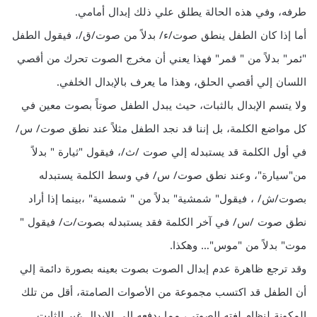
طرفه، وفي هذه الحالة يطلق علي ذلك إبدال أمامي.
أما إذا كان الطفل ينطق صوت/ء/ بدلاً من صوت/ق/، فيقول الطفل
"ئمر" بدلاً من " قمر" فهذا يعني أن مخرج الصوت تحرك من أقصي
اللسان إلي أقصي الحلق، وهذا ما يعرف بالإبدال الخلفي.
ولا يتسم الإبدال بالثبات، حيث يبدل الطفل صوتاً بصوت معين في
كل مواضع الكلمة، بل إننا قد نجد الطفل مثلاً عند نطق صوت/ س/
في أول الكلمة قد يستبدله إلي صوت /ث/، فيقول "ثيارة " بدلاً
من"سيارة"، وعند نطق صوت/ س/ في وسط الكلمة يستبدله
بصوت/ش/ ، فيقول" شمشية" بدلاً من " شمسية" ،بينما إذا أراد
نطق صوت /س/ في آخر الكلمة فقد يستبدله بصوت/ت/ فيقول "
موت" بدلاً من "موس"… وهكذا.
وقد ترجع ظاهرة عدم إبدال الصوت بصوت بعينه بصورة دائمة إلي
أن الطفل قد اكتسب مجموعة من الأصوات الصامتة، أقل من تلك
المكونة لنظام لغته الصوتي، مما يدفعه إلي الإبدال غير الثابت