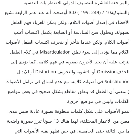
والمراجعة العاشرة للتصنيف الدولي للاضطرابات النفسية
والسلوكية10 / ICD ( 199: 249) أوضحت أنه عند عمر الرابعة تشيع
الأخطاء في إصدار أصوات الكلام، ولكن يمكن للغرباء فهم الطفل
بسهولة. وبحلول سن السادسة أو السابعة يكتمل اكتساب أغلب
أصوات الكلام. ولكن عندما يتأخر أو ينحرف اكتساب الطفل لأصوات
الكلام مما يؤدى إلى سوء نطق Misarticulation في كلام الطفل
يترتب عليه أن يجد الآخرون صعوبة في فهم كلامه، كما يؤدى إلى
الحذفOmission أو التشوية والتحريف Distortion أو الإبدال
Substitution في أصوات كلامه، مع عدم اتساق في تزامل الأصوات
( بمعني أن الطفل قد ينطق مقاطع بشكل صحيح في بعض مواضع
الكلمات وليس في مواضع أخري).
تنمو الأصوات علي شكل كلمات منطوقة بصورة عادية ضمن مدى
معين من الأعمار المختلفة، لهذا هناك 13 صوتاً تبرز بصورة واضحة
ما بين الثالثة حتى الخامسة، في حين تظهر بقية الأصوات التي