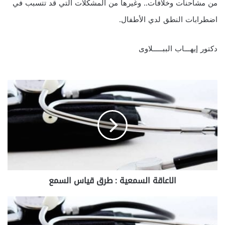
من مشاحنات وخلافات.. وغيرها من المشكلات التي قد تتسبب في
اضطرابات النطق لدي الأطفال.
دكتور إيهـــاب الببـــــلاوى
ا
ل
ا
ع
ا
ق
ة
ا
ل
الاعاقة السمعية : طرق قياس السمع
س
م
ع
ا
ي
ل
ة
ا