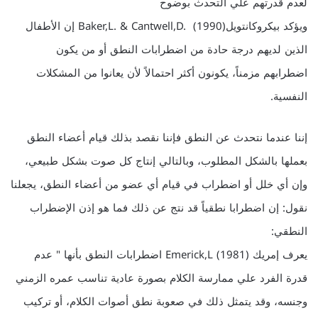
لعدم قدرتهم علي التحدث بوضوح
ويؤكد بيكروكانتويلBaker,L. & Cantwell,D. (1990) إن الأطفال
الذين لديهم درجة حادة من اضطرابات النطق أو من يكون
اضطرابهم مزمناً، يكونون أكثر احتمالاً لأن يعانوا من المشكلات
النفسية.
إننا عندما نتحدث عن النطق فإننا نقصد بذلك قيام أعضاء النطق
بعملها بالشكل المطلوب، وبالتالي إنتاج كل صوت بشكل طبيعي،
وإن أي خلل أو اضطراب في قيام أي عضو من أعضاء النطق، يجعلنا
نقول: إن اضطرابا نطقياً قد نتج عن ذلك فما هو إذن الإضطراب
النطقي:
يعرف إمريك Emerick,L (1981) اضطرابات النطق بأنها " عدم
قدرة الفرد علي ممارسة الكلام بصورة عادية تناسب عمره الزمني
وجنسه، وقد يتمثل ذلك في صعوبة نطق أصوات الكلام، أو تركيب