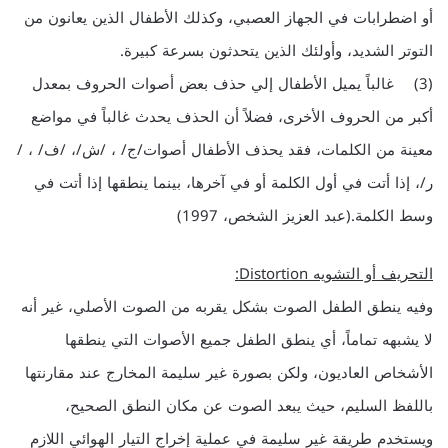
أو اضطرابات في الجهاز العصبي، وكذلك الأطفال الذين يعانون من
التوتر الشديد، وأولئك الذين يتحدثون بسرعة كبيرة.
(3) غالباً يميل الأطفال إلي حذف بعض أصوات الحروف بمعدل
أكبر من الحروف الأخرى، فضلاً أن الحذف يحدث غالباً في مواضع
معينة من الكلمات، فقد يحذف الأطفال أصوات/ج/ ، /ش/، /ف/ ، /
ر/، إذا أتت في أول الكلمة أو في آخرها، بينما ينطقها إذا أتت في
وسط الكلمة.(عبد العزيز الشخص، 1997)
التحريف أو التشويه Distortion:
وفيه ينطق الطفل الصوت بشكل يقربه من الصوت الأصلي، غير أنه
لا يشبهه تماماً، أي ينطق الطفل جميع الأصوات التي ينطقها
الأشخاص العاديون، ولكن بصورة غير سليمة المخارج عند مقارنتها
باللفظ السليم، حيث يبعد الصوت عن مكان النطق الصحيح،
ويستخدم طريقة غير سليمة في عملية إخراج التيار الهوائي اللازم