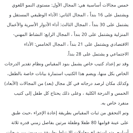
خمس مجالات أساسية هي: المجال الأول: مستوى النمو اللغوي
ويشتمل على 16 بنداً ، المجال الثاني: الأداء الوظيفي المستقل و
يشتمل على 30 بنداً ، المجال الثالث: أداء الأدوار الأسرية والأعمال
المنزلية ويشتمل على 20 بنداً ، المجال الرابع: النشاط المهني-
الاقتصادي ويشتمل على 21 بنداً ، المجال الخامس: الأداء
الاجتماعي و يشتمل على 28 بنداً.
وقد تم إعداد كتيب خاص يشمل بنود المقياس ونظام تقدير الدرجات
الخاص بكل منها، ويضم هذا الكتيب استمارة بيانات خاصة بالطفل،
وكذلك مكان لرصد درجاته في كل مجال (بعد) من المجالات (الأبعاد)
الخمس و الدرجة الكلية ، وعلى ذلك يحتاج كل طفل إلى كتيب
منفرد خاص به.
وتم التحقق من ثبات المقياس بطريقة إعادة الإجراء ،حيث طبق
على عينة قوامها 80 طفلا وطفلة مرتين بفاصل زمني قدره ثلاثة
أسابيع. وتم استخراج معاملات الارتباط بطريقة بيرسون بين درجات