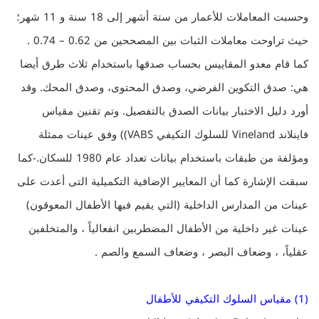
وحسبت المعاملات للأعمار من ستة أشهر إلى 18 سنة و 11 شهر؛
حيث تراوحت معاملات الثبات بين المصححين من 0.62 – 0.74 .
كما قام معدو المقاييس بحساب صدقها باستخدام ثلاث طرق أيضا
هي: صدق التكوين الفرضي، وصدق المحتوى، وصدق المحك. وقد
أورد دليل الاختبار بيانات الصدق بالتفصيل. وتم تقنين مقياس
فاينلاند Vineland للسلوك التكيفي VABS)) وفق عينات ممثلة
ومؤلفة من طبقات باستخدام بيانات تعداد عام 1980 للسكان.-كما
سبقت الإشارة كما أن المعايير الإضافية التكميلية التى أعدت على
عينات من المدارس الداخلية (التي يقيم فيها الأطفال المعوقون)
عينات غير داخلية من الأطفال المضطربين انفعالياً ، والمتخلفين
عقلياً، ، وضعاف البصر ، وضعاف السمع والصم .
(1) مقياس السلوك التكيفي للأطفال