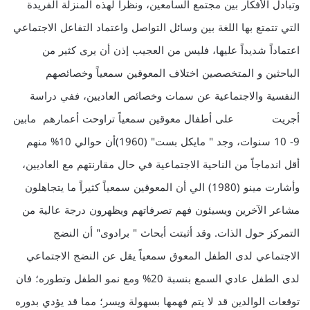
وتبادل الأفكار بين مجتمع السامعين، ونظراً لهذه المنزلة الفريدة
التي تتمتع بها اللغة بين وسائل التواصل واعتماد التفاعل الاجتماعي
اعتماداً شديداً عليها، فليس من العجيب إذن أن يرى كثير من
الباحثين و المتخصصين اختلاف المعوقين سمعياً وخصائصهم
النفسية والاجتماعية عن سمات وخصائص العاديين، ففي دراسة
أجريت على أطفال معوقين سمعياً تراوحت أعمارهم مابين
9- 10 سنوات، وجد " مايكل بست" (1960)أن حوالي 10% منهم
أقل اندماجاً من الناحية الاجتماعية في حال مقارنتهم مع العاديين،
وأشارت مينو (1980) الي أن المعوقين سمعياً كثيراً ما يتجاهلون
مشاعر الآخرين ويسيئون فهم تصرفاتهم ويظهرون درجة عالية من
التمركز حول الذات. وقد أثبتت أبحاث " برادوى" أن النضج
الاجتماعي لدى الطفل المعوق سمعياً يقل عن النضج الاجتماعي
لدى الطفل عادي السمع بنسبة 20% ومع نمو الطفل وتطوره؛ فان
توقعات الوالدين قد لا يتم فهمها بسهولة ويسر؛ مما قد يؤدي بدوره