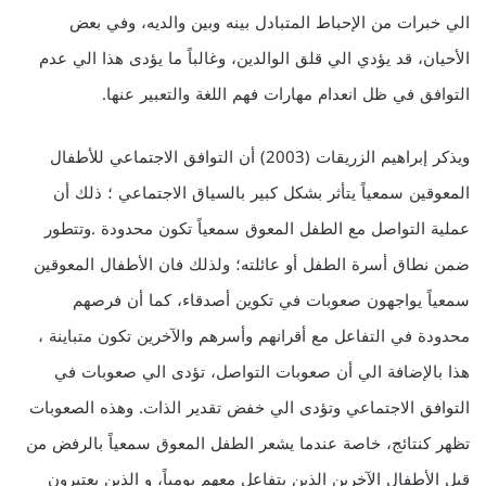
الي خبرات من الإحباط المتبادل بينه وبين والديه، وفي بعض
الأحيان، قد يؤدي الي قلق الوالدين، وغالباً ما يؤدى هذا الي عدم
التوافق في ظل انعدام مهارات فهم اللغة والتعبير عنها.
ويذكر إبراهيم الزريقات (2003) أن التوافق الاجتماعي للأطفال
المعوقين سمعياً يتأثر بشكل كبير بالسياق الاجتماعي ؛ ذلك أن
عملية التواصل مع الطفل المعوق سمعياً تكون محدودة .وتتطور
ضمن نطاق أسرة الطفل أو عائلته؛ ولذلك فان الأطفال المعوقين
سمعياً يواجهون صعوبات في تكوين أصدقاء، كما أن فرصهم
محدودة في التفاعل مع أقرانهم وأسرهم والآخرين تكون متباينة ،
هذا بالإضافة الي أن صعوبات التواصل، تؤدى الي صعوبات في
التوافق الاجتماعي وتؤدى الي خفض تقدير الذات. وهذه الصعوبات
تظهر كنتائج، خاصة عندما يشعر الطفل المعوق سمعياً بالرفض من
قبل الأطفال الآخرين الذين يتفاعل معهم يومياً، و الذين يعتبرون