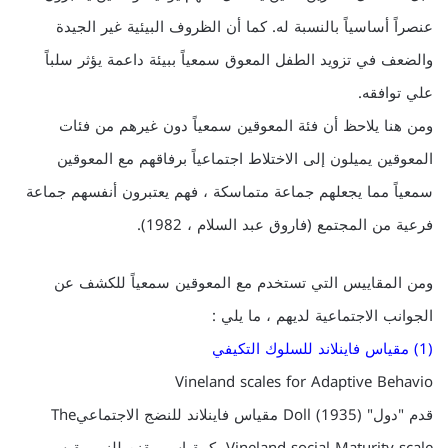
عنصراً أساسياً بالنسبة له. كما أن الظروف البيئية غير الجيدة
والضعف في تزويد الطفل المعوق سمعياً ببيئة داعمة يؤثر سلباً
علي توافقه.
ومن هنا يلاحظ أن فئة المعوقين سمعياً دون غيرهم من فئات
المعوقين يميلون إلى الاختلاط اجتماعياً برفاقهم مع المعوقين
سمعياً مما يجعلهم جماعة متماسكة ، فهم يعتبرون أنفسهم جماعة
فرعية من المجتمع (فاروق عبد السلام ، 1982).
ومن المقاييس التي تستخدم مع المعوقين سمعياً للكشف عن
الجوانب الاجتماعية لديهم ، ما يلي :
(1) مقياس فاينلاند للسلوك التكيفي
Vineland scales for Adaptive Behavio
قدم "دول" Doll (1935) مقياس فاينلاند للنضج الاجتماعيThe