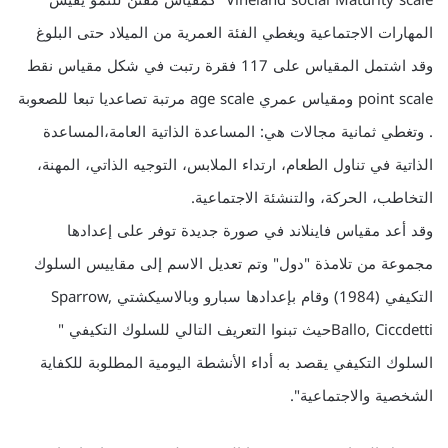
Vineland social Maturity scale كمقياس مقنن للنمو يقيس
المهارات الاجتماعية ويغطي الفئة العمرية من الميلاد حتى البلوغ
وقد اشتمل المقياس على 117 فقرة رتبت في شكل مقياس نقط
point scale ومقياس عمري age scale مرتبة تصاعديا تبعا للصعوبة
. وتغطي ثمانية مجالات هي: المساعدة الذاتية العامة،المساعدة
الذاتية في تناول الطعام، ارتداء الملابس، التوجيه الذاتي، المهنة،
التخاطب، الحركة، والتنشئة الاجتماعية.
وقد أعد مقياس فاينلاند في صورة جديدة توفر على إعدادها
مجموعة من تلامذة "دول" وتم تعديل الاسم إلى مقاييس السلوك
التكيفي (1984) وقام بإعدادها سبارو وبالاسيكشتي Sparrow,
Ballo, Ciccdettiحيث تبنوا التعريف التالي للسلوك التكيفي "
السلوك التكيفي يقصد به أداء الأنشطة اليومية المطلوبة للكفاية
الشخصية والاجتماعية".