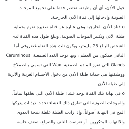
حول الأذن، أي أن وظيفته تقتصر فقط علي تجميع الموجات
الصوتية وإدخالها إلي قناة الأذن الخارجية.
o قناة الأذن الخارجية وهي عبارة عن قناة صغيرة تقوم بحماية
طبلة الأذن وتكبير الموجات الصوتية، ويبلغ طول هذه القناة لدى
الشخص البالغ 25 مليمتر، ويكون ثلث هذه القناة غضروفي أما
الباقي فمكون من العظم ، وبها توجد الغدد الصمغية Ceruminous
Glands التي تفرز المادة الصمغية Wax التي تسمي بالصملاخ
ووظيفتها هي حماية طبلة الأذن من دخول الأجسام الغريبة والأتربة
إلي طبلة الأذن
o في نهاية تلك القناة يوجد غشاء طبلة الأذن التي يغلقها تماماً،
والموجات الصوتية التي تطرق ذلك الغشاء تحدث ذبذبات يدركها
المخ في النهاية أصواتاً، وإذا زادت الطبلة غلظة نتيجة العدوى
والالتهاب المتكررين، أو تعرضت للتلف والضياع، ضعف حاسة