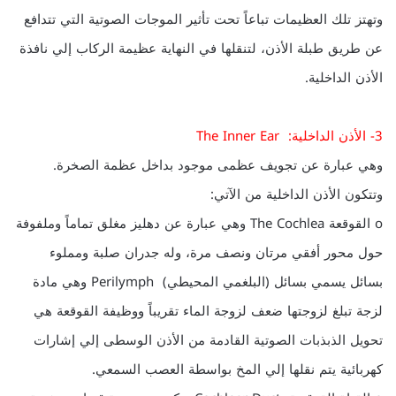
وتهتز تلك العظيمات تباعاً تحت تأثير الموجات الصوتية التي تتدافع
عن طريق طبلة الأذن، لتنقلها في النهاية عظيمة الركاب إلي نافذة
الأذن الداخلية.
3- الأذن الداخلية: The Inner Ear
وهي عبارة عن تجويف عظمى موجود بداخل عظمة الصخرة.
وتتكون الأذن الداخلية من الآتي:
o القوقعة The Cochlea وهي عبارة عن دهليز مغلق تماماً وملفوفة
حول محور أفقي مرتان ونصف مرة، وله جدران صلبة ومملوء
بسائل يسمي بسائل (البلغمي المحيطي) Perilymph وهي مادة
لزجة تبلغ لزوجتها ضعف لزوجة الماء تقريباً ووظيفة القوقعة هي
تحويل الذبذبات الصوتية القادمة من الأذن الوسطى إلي إشارات
كهربائية يتم نقلها إلي المخ بواسطة العصب السمعي.