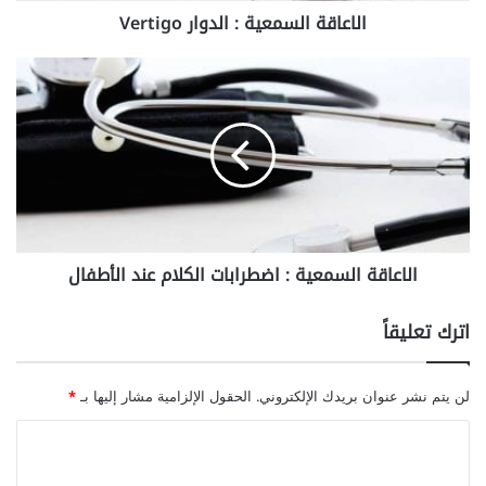
الاعاقة السمعية : الدوار Vertigo
س
م
ع
ا
ي
ل
ة
ا
:
ع
ا
ا
ل
ق
د
ة
و
ا
ا
ل
الاعاقة السمعية : اضطرابات الكلام عند الأطفال
ر
س
V
م
e
ع
اترك تعليقاً
r
ي
t
ة
i
:
لن يتم نشر عنوان بريدك الإلكتروني.
الحقول الإلزامية مشار إليها بـ
*
g
ا
o
ض
ا
ط
ل
ر