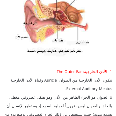
1- الأذن الخارجية: The Outer Ear
تتكون الأذن الخارجية من الصوان Auricle وقناة الأذن الخارجية
External Auditory Meatus.
o الصوان هو الجزء الظاهر من الأذن وهو هيكل غضروفي مغطى
بالجلد. والصوان ليس ضرورياً لعملية السمع إذ يستطيع الإنسان أن
يسمع بدونه؛ حيث يستعيض عن ذلك الجزء الغضروفي يوضع يده من