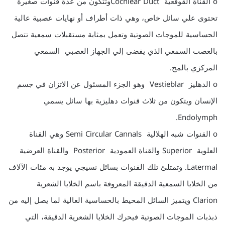
o القناة القوقعية Cochlear Ductوتتكون من عدة قنوات صغيرة
تحتوى علي سائل خاص، وهي ذات أطراف أو نهايات عصبية عالية
الحساسية للموجات الصوتية وتعمل بمثابة مستقبلات سمعية تتصل
بالعصب السمعي الذي يفضى إلي الجهاز العصبي السمعي
المركزي بالمخ.
o الدهليز Vestieblar وهو الجزء المسئول عن الاتزان في جسم
الإنسان ويتكون من ثلاث قنوات دهليزية بها سائل يسمي
Endolymph.
o القنوات شبه الهلالية Semi Circular Cannals وهي القناة
العلوية Superior والقناة العمودية Posterior والقناة العرضية
Latermal. وتمتلئ تلك القنوات بسائل نسيجي يوجد به مئات الآلاف
من الخلايا السمعية الدقيقة المعروفة باسم الخلايا الشعرية
Clarion ويتميز السائل المحيط بالحساسية العالية لما يصل إليه من
ذبذبات الموجات الصوتية فيحرك الخلايا الشعرية الدقيقة، التي