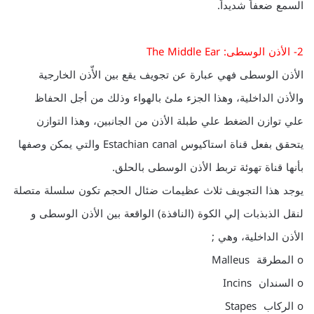
السمع ضعفاً شديداً.
2- الأذن الوسطى: The Middle Ear
الأذن الوسطى فهي عبارة عن تجويف يقع بين الأّذن الخارجية
والأذن الداخلية، وهذا الجزء ملئ بالهواء وذلك من أجل الحفاظ
علي توازن الضغط علي طبلة الأذن من الجانبين، وهذا التوازن
يتحقق بفعل قناة استاكيوس Estachian canal والتي يمكن وصفها
بأنها قناة تهوئة تربط الأذن الوسطى بالحلق.
يوجد هذا التجويف ثلاث عظيمات ضئال الحجم تكون سلسلة متصلة
لنقل الذبذبات إلي الكوة (النافذة) الواقعة بين الأذن الوسطى و
الأذن الداخلية، وهي ;
o المطرقة Malleus
o السندان Incins
o الركاب Stapes