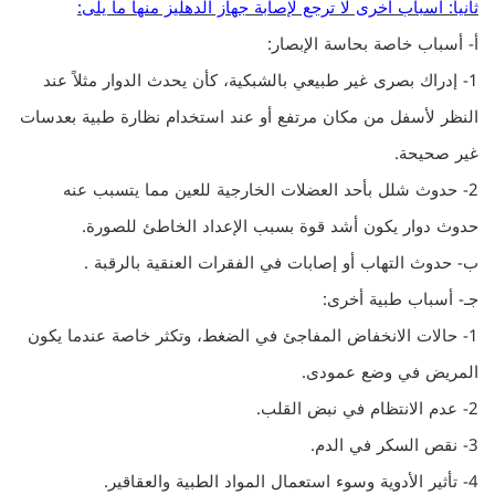
ثانياً: أسباب أخرى لا ترجع لإصابة جهاز الدهليز منها ما يلى:
أ- أسباب خاصة بحاسة الإبصار:
1- إدراك بصرى غير طبيعي بالشبكية، كأن يحدث الدوار مثلاً عند
النظر لأسفل من مكان مرتفع أو عند استخدام نظارة طبية بعدسات
غير صحيحة.
2- حدوث شلل بأحد العضلات الخارجية للعين مما يتسبب عنه
حدوث دوار يكون أشد قوة بسبب الإعداد الخاطئ للصورة.
ب- حدوث التهاب أو إصابات في الفقرات العنقية بالرقبة .
جـ- أسباب طبية أخرى:
1- حالات الانخفاض المفاجئ في الضغط، وتكثر خاصة عندما يكون
المريض في وضع عمودى.
2- عدم الانتظام في نبض القلب.
3- نقص السكر في الدم.
4- تأثير الأدوية وسوء استعمال المواد الطبية والعقاقير.