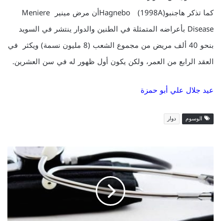
كما تذكر هاجنبو(1998A) Hagneboأن مرض مينير Meniere
Disease بأعراضه المتمثلة في الطنين والدوار ينتشر في السويد
بنحو 40 ألف مريض من مجموع الشعب (8 مليون نسمة) ويكثر في
العقد الرابع من العمر، ولكن يكون أول ظهور له في سن العشرين.
عيد جلال علي أبو حمزة
الوسوم
دوار
ا
ل
ا
ع
ا
ق
ة