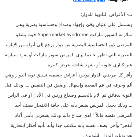
ب- الأعراض الثانوية للدوار:
وتشتمل علي غثيان وقئ وإجهاد وصداع وحساسية بصرية وهى
متلازمة السوبر ماركت Supermarket Syndrome حيث يشكو
المرضى ذوو الحساسية البصرية من دوار يرجع إلي أنواع من الإثارة
البصرية التي تظهر عندما يرى المريض سوبر ماركت أو يقود سيارته
عبر كبارى علوية أو يشهد شاشة عرض كبيرة.
وأقر كل مرضي الدوار بوجود أعراض جسمية تسبق نوبة الدوار وهي
ألم وحرقه في فم المعدة وإسهال وضيق في التنفس …. وذلك قبل
النوبة بدقائق ثم الآم بالجسم وصداع ورنين في الأذن أو في الرأس
… وذلك يجعل المريض يشعر بأنه علي حافة الانفجار يصف أحد
المرضى نفسه قائلاً ” لدى صداع دائم وذلك يشعرنى بأننى أكاد
أنفجر” وأخر يصف نفسه بأنه مكتئب جدا وأنه تأئيه أفكار انتحارية
بعد نوبات الدوار الشديدة .