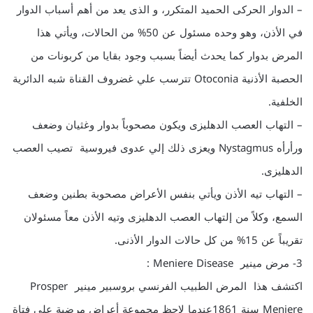
– الدوار الحركى الحميد المتكرر، و الذى يعد من أهم أسباب الدوار
في الأذن، وهو وحده مسئول عن 50% من الحالات، ويأتي هذا
المرض بدوار كما يحدث أيضاً بسبب وجود بقايا من كربونات من
الحصبة الأذنية Otoconia تترسب علي غضروف القناة شبه الدائرية
الخلفية.
– التهاب العصب الدهليزى ويكون مصحوباً بدوار وغثيان وضعف
ورأرأه Nystagmus ويعزى ذلك إلي عدوى فيروسية تصيب العصب
الدهليزى.
– التهاب تيه الأذن ويأتي بنفس الأعراض مصحوبة بطنين وضعف
السمع، وكلاً من إلتهاب العصب الدهليزى وتيه الأذن معاً مسئولان
تقريباً عن 15% من كل حالات الدوار الأذنى.
3- مرض مينير Meniere Disease :
اكتشف هذا المرض الطبيب الفرنسي بروسبير مينير Prosper
Meniere سنة 1861عندما لاحظ مجموعة أعراض مرضية علي فتاة