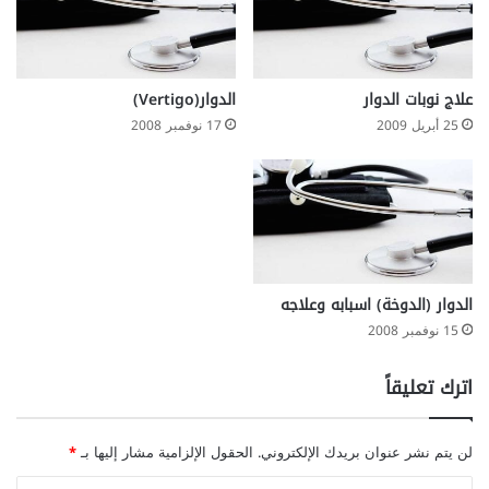
ل
و
ج
ي
ه
ة
ا
ا
ز
علاج نوبات الدوار
الدوار(Vertigo)
ل
ا
25 أبريل 2009
17 نوفمبر 2008
م
ل
ص
س
ا
م
ح
ع
ب
ي
ة
ل
ل
الدوار (الدوخة) اسبابه وعلاجه
ج
15 نوفمبر 2008
ل
ط
اترك تعليقاً
ا
ت
ا
لن يتم نشر عنوان بريدك الإلكتروني.
الحقول الإلزامية مشار إليها بـ
*
ل
د