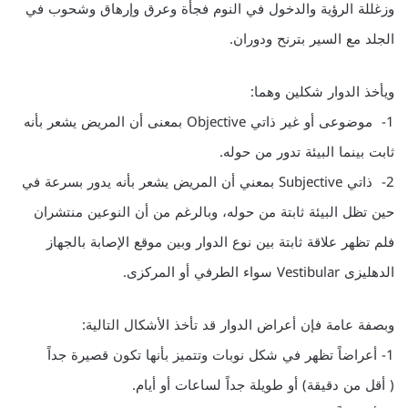
وزغللة الرؤية والدخول في النوم فجأة وعرق وإرهاق وشحوب في
الجلد مع السير بترنح ودوران.
ويأخذ الدوار شكلين وهما:
1- موضوعى أو غير ذاتي Objective بمعنى أن المريض يشعر بأنه
ثابت بينما البيئة تدور من حوله.
2- ذاتي Subjective بمعني أن المريض يشعر بأنه يدور بسرعة في
حين تظل البيئة ثابتة من حوله، وبالرغم من أن النوعين منتشران
فلم تظهر علاقة ثابتة بين نوع الدوار وبين موقع الإصابة بالجهاز
الدهليزى Vestibular سواء الطرفي أو المركزى.
وبصفة عامة فإن أعراض الدوار قد تأخذ الأشكال التالية:
1- أعراضاً تظهر في شكل نوبات وتتميز بأنها تكون قصيرة جداً
( أقل من دقيقة) أو طويلة جداً لساعات أو أيام.