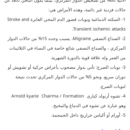
الآتية 60% من تشخيص الدوار المركزي، بينما يكون الباقي ناتجاً عن
حالات فردية غير دائمة، وهذه الأمراض هي:
1- السكته الدماغية ونوبات قصور الدم المخي العابرة Stroke and
Transient ischemic attacks.
2- الصداع النصفي Migraine، يسبب وحده 15% من حالات الدوار
المركزي ، والصداع النصفي شائع خاصة في النساء في الثلاثينات
من العمر وله علاقة قوية بالدورة الشهرية.
3- نوبات الصرع: تأتي بدوار مصحوب بأعراض حركية أو تشويش أو
دوران سريع. ونحو 5% من حالات الدوار المركزي تحدث نتيجة
لنوبات الصرع.
4- تشوه أرنولد كيارى Arnold kyarie Chairma / Formation
وهو عبارة عن تشوه في الدماغ والمخيخ.
5- أورام أو أكياس خراريج داخل الجمجمة.