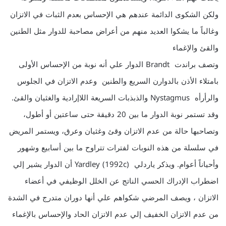
ولكن الشكوى الدائمة عندهم هي الإحساس بعدم الثبات في الاتزان
وغالباً ما يشكوا العديد منهم من أعراض مصاحبة للدوار مثل الطنين
والقئ والإغماء
وتصف براندت Brandt الدوار علي أنه نوبة من الإحساس الأولى
بامتلاء الأذن بالدوارن السريع والطنين وعدم الاتزان في الجلوس
والرأرأه Nystagmus والذبذبات السريعة اللاإرادية والغثيان والقئ.
وقد تستمر نوبة الدوار ما بين 20 دقيقة حتى ساعتين أو أطول،
وتصاحبها حالة من عدم الاتزان وقئ وغثيان وعرق، ويستمر المريض
في سلسلة من هذه النوبات لفترات تتراوح ما بين أسابيع وشهور
وأحياناً أعوام. ويذكر ياردلي Yardley (1992c) أن الدوار يشير إلي
اضطراب الإدراك الحسي الناتج عن الخلل الوظيفي في أعضاء
الاتزان ، ويصف المرضي شكواهم علي أنها دوران متدرج في الشدة
من عدم الاتزان الخفيف إلي عدم الاتزان الحاد والإحساس بالإغماء