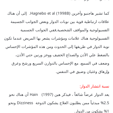
كما تشير هاجنبو وأخرين (1998B) Hagnebo et al. إلى أن هناك
علاقات ارتباطية قوية بين نوبات الدوار وبعض الجوانب الجسيمة
الفسيولوجية والمواقف الشخصية,ففي الجوانب الجسمية
الفسيولوجية هناك علامات ومؤشرات يشعر بها المريض عندما تكون
نوبة الدوار في طريقها إلى الحدوث ومن هذه المؤشرات الإحساس
بالضغط علي الأذن والصداع الخفيف ووخز ورنين حتي الأذن،
وضعف في السمع، مع الإحساس بالدوارن السريع ورشح وعرق
وإرهاق وغثيان وضيق في التنفس.
نسبة انتشار الدوار:
يعد الدوار عرضاً شائعاً ، فيذكر هين (1997) Hain أن هناك نحو
2.5% مبدئياً ممن يطلبون العلاج يشكون الدوخة Dizziness ونحو
1% يشكون من الدوار.