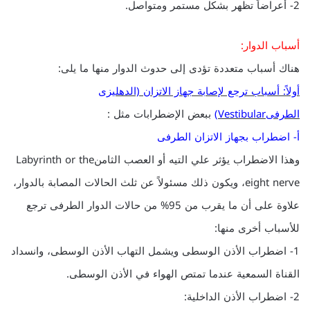
2- أعراضاً تظهر بشكل مستمر ومتواصل.
أسباب الدوار:
هناك أسباب متعددة تؤدى إلى حدوث الدوار منها ما يلى:
أولاً: أسباب ترجع لإصابة جهاز الاتزان (الدهليزى
الطرفىVestibular)
ببعض الإضطرابات مثل :
أ- اضطراب بجهاز الاتزان الطرفى
وهذا الاضطراب يؤثر علي التيه أو العصب الثامنLabyrinth or the
eight nerve، ويكون ذلك مسئولاً عن ثلث الحالات المصابة بالدوار،
علاوة على أن ما يقرب من 95% من حالات الدوار الطرفى ترجع
للأسباب أخرى منها:
1- اضطراب الأذن الوسطى ويشمل التهاب الأذن الوسطى، وانسداد
القناة السمعية عندما تمتص الهواء في الأذن الوسطى.
2- اضطراب الأذن الداخلية: