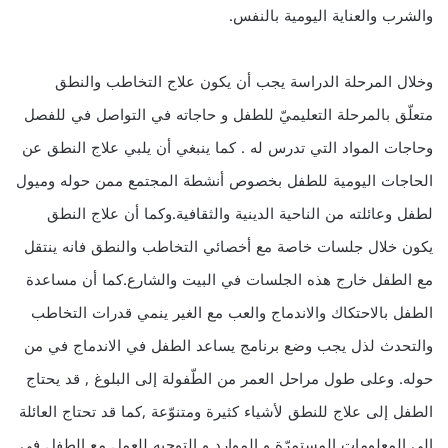
والشرب والعناية اليومية بالنفس.
وخلال المرحلة الدراسة يجب أن يكون علاج التخاطب والنطق
متعلّق بالمرحلة التعليميّ للطفل و حاجاته في التواصل في للفصل
وحاجات المواد التي تدرس له . كما ينبغي أن يلبي علاج النطق عن
الحاجات اليومية للطفل بخصوص أنشطة المجتمع ممن حوله وميول
لطفل وعائلته من الناحية الدينية والثقافية.وكما أن علاج النطق
يكون خلال جلسات خاصة مع أخصائي التخاطب والنطق فانه ينتقل
مع الطفل خارج هذه الجلسات في البيت والشارع.كما أن مساعدة
الطفل بالاحتكاك والاندماج والعب مع الغير ينمي قدرات التخاطب
والتحدث لذل يجب وضع برنامج يساعد الطفل في الاندماج في من
حوله. وعلى طول مراحل العمر من الطّفولة إلى البلوغ , قد يحتاج
الطفل إلى علاج للنطق لأشياء كثيرة ومتنوّعة ,كما قد تحتاج العائلة
إلى المعلومات المستمرّة و الموارد و التوجيه للعمل مع الطفل في