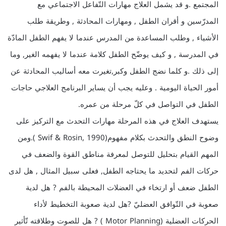
المجتمع .و قد يشمل العلاج مهارات التّفاعل الاجتماعي مع
المدرّسين و أقران الطفل , ومهارات المحادثة , وطريقة طلب
الأشياء , وطلب المساعدة من المدرس عندما لا يفهم الطفل المادّة
في المدرسة , و كيف يوضّح الطفل كلامة عندما لا يفهمه الغير, وما
إلى ذلك .و كلما نضج الطفل وكبر,تغيرت معه أساليب المحادثة عن
أمور الحياة اليومية . وعليه يجب أن يساير البرنامج العلاجي حاجات
الطفل في التواصل في كلّ مرحلة من عمره.
يستهدف العلاج في هذه المرحلة مهارات التحدث مع التركيز على
وضوح النطق والتحدث بكلام مفهوم(Swif & Rosin, 1990 ).ومن
المهم القيام بتحليل للتوصل لمعرفة مناطق القوة والضعف في
حركات الفم لتحديد ما يحتاجه الطفل, فعلى سبيل المثال , هل لدى
الطفل ضعف أو ارتخاء في العضلات المحيطة بالفم ? هل لدية
صعوبة في التّوافق العضليّ ?هل لدية صعوبة التخطيط لأداء
الحركات العضلية (Motor Planning ) ? هل للصوت وطلاقته تّأثير