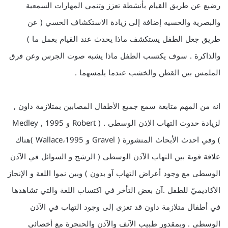
رضيع عن طريق القيام بأنشطة تعزز وتنمي المهارات السمعية
والبصرية والحسيه إضافة إلى زيادة الاستكشاف الحسي ( عن
طريق جعل الطفل يستكشف ماذا يحدث عند القيام بعمل ما )
والذاكرة . سوف يكتسب الطفل ماذا يشبه صوت الجرس وعن فرق
الملمس بين القطن والخشب عندما يلمسهما .
انه من المهم متابعة سمع جميع الأطفال المصابين بمتلازمة داون ,
لزيادة حدوث التهاب الإذن الوسطى . ( Robert و Medley , 1995
) وفي احدث الأبحاث المنشورة ( Gravel و Wallace،1995 )هناك
علاقة قوية بين التهاب الآذن الوسطى ( الرشح و السوائل في الآذن
الوسطى مع وجود أعراض التهاب آو بدون ) وبين نموا اللغة و الإنجاز
الأكاديميّ للطفل .آن بعض التأخر في اكتساب اللغة والتي تشاهدها
في أطفال متلازمة داون قد تعزى إلى وجود التهاب في الآذن
الوسطى . وبمقدور طبيب الآنف والآذن والحنجرة مع أخصائي