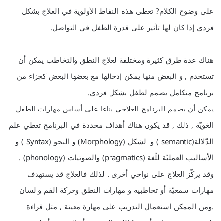
على وضوح الكلام? تعطى هذه النقاط الأولوية في العلاج بشكل
فردي إذا كان لها تأثير على قدرة الطفل في التواصل.
هناك عدة طرق كثيرة ومختلفة لعلاج النطق والتخاطب يمكن أن
تستخدم , و البعض منها يمكن إدخالها مع بعضها البعض كجزاء من
برنامج متكامل يصمم لطفل بشكل فردي.
يمكن أن يصمم البرنامج العلاجي بناءا على أساس مهارات الطفل
الغويّة , ذلك , قد يكون هناك أهداف محددة في البرنامج تغطي علم
الدّلالة(semantic ) و الشكل (Morphology) و النحو (Syntax ) و
الأساليب العمليّة للّغة (pragmatics) والصوتيات (phonology) .
وقد يركّز العلاج على نواحي أخرى . لذلك فالعلاج قد يستهدف
مهارات سمعيّة أو تخاطبيه و مهارات النطق وحركة الفم والسان
.ومن الممكن استعمال التدريب على مهارة معينة , مثل قراءة