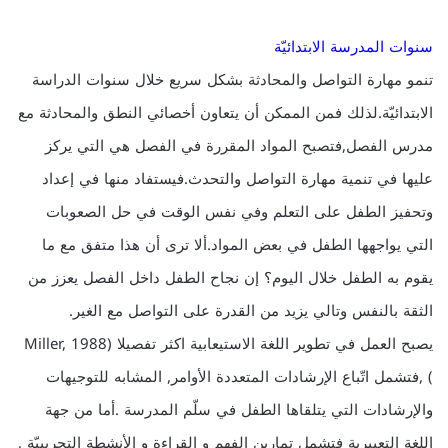
سنوات المدرسة الابتدائيّة
تنمو مهارة التواصل والمحادثة بشكل سريع خلال سنوات الدراسة
الابتدائيّة.لذلك فمن الممكن أن يتعاون أخصائي النطق والمحادثة مع
مدرس الفصل,فتصبح المواد المقررة في الفصل هي التي يركز
عليها في تنمية مهارة التواصل والتحدث.فيستفاد منها في إعداد
وتحفيز الطفل على التعلم وفي نفس الوقت في حل الصعوبات
التي يواجهها الطفل في بعض المواد.ألا ترى أن هذا متفق مع ما
يقوم به الطفل خلال اليوم؟ إن نجاح الطفل داخل الفصل يعزز من
الثقة بالنفس وتالي يزيد من القدرة على التواصل مع الغير.
يصبح العمل في تطوير اللغة الاستيعابية اكثر تفصيلا (Miller, 1988
) ,فتشمل اتّباع الإرشادات المتعددة الأوامر, المشابه للتوجيهات
والإرشادات التي يتلقاها الطفل في سلّم المدرسة .أما من جهة
اللغة التعبيرية فتشمل تمارين الفهم و القراءة و الأنشطة التجريبيّة ,