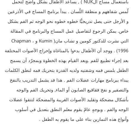
باستعمال مساج الNUK ) , يساعد الأطفال بشكل واضح لتحمل
لّمس شفاههم و منطقة اللّسان . يبدأ برنامج المساج في الأذرعين
و الأرجل حتى يصل تدريجيًّا خطوه خطوه نحو الوجه ثم الفم بشكل
خاص. يمكن الرجوع لتفاصيل عمل المساج والبرنامج في المقالة
التي نشرت للدكتور كومين و تشاب مان( Kumin و Chapman ،
1996) . ووجد أن الأطفال بدءوا بالمناغاة وإخراج الأصوات المختلفة
بعد إجراء تطبيع للفم .وبعد القيام بهذه الخطوة وبمجرّد أن يسمح
الطفل بلمس فمه وشفتيه ولديه القدرة بتحريك فمه لنطق الكلمات
يبداء ببرنامج مهارات عضلات الفم . هذا قد يشمل التدريب بالنفخ
والتصفير و نفخ فقاقيع الصابون أو الماء, وتحريك الفم والوجه
بأشكال مضحكة وتقليد الأصوات الغريبة والمضحكة لتتقوا عضلات
الوجه والفم . وبوجهٍ عامّ يقوم معلم النطق بتعديل في أسلوب
وأنواع هذه التمارين بناء على ما يقوم به الطفل .