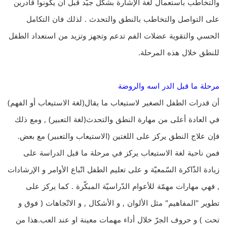
والتخاطب باستعمال لغة الإشارة بشكل جيّد قبل أن يكونوا قادرين
على التواصل والتخاطب بالنطق والتحدث . لذلك فان التكامل
الحسي والتقوية عضلات الفم تدعم وتجهز وتزيد من استعداد الطفل
للنطق خلال هذه المرحلة.
مرحلة ما قبل الدر اسه والروضة
أن قدرات الطفل الصغير لاستيعاب ما يقال(لغة الاستيعاب أو الفهم)
في العادة أعلى من مهارة النطق والتحدث(لغة التعبير) , ومع ذلك
فإن علاج النطق يركز على اللغتين (الاستيعاب والتعبير) مع بعض.
فمن ناحية لغة الاستيعاب يركز في مرحلة ما قبل الدراسة على
زيادة الذّاكرة السّمعيّة و على تعليم الطفل اتّباع الأوامر و الإرشادات
, فهي مهارات مهمّة للأعوام الدّراسيّة المبكّرة . كما يركز على
تطوير "المفاهيم" مثل الألوان , و الأشكال , و الاتّجاهات ( فوق و
تحت ) و حروف الجرّ خلال أداء مهمات معينة او عند العب.هذا من