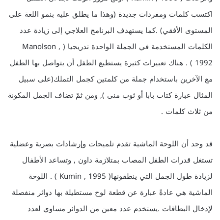
اكتسب كلمات ومفردات جديدة (وهذا ما يطلق عليه بنمو اللغة على
المستوى الأفقي) .كما يستهدف البرنامج العلاجي إلى زيادة عدد
الكلمات المستخدمة في الجملة الواحدة تدريجيا ( Manolson ,
1992 ) . هناك تعبيرات كثيرة يستطيع الطفل أن يتواصل بها الطفل
مع الآخرين باستخدام جملة من كلمتين كجمل التملك(على سبيل
المثال عبارة كتاب بابا أو ثوب منى ), ومن ثمّ تضاف الجمل المكونة
من ثلاث كلمات .
قد وجد أن اللوحة الماشية تقدم تلميحات وإرشادات بصرية وعضلية
تستغل قدرات الطفل المصاب بمتلازمة داون , وتساعد الأطفال
لزيادة طول الجمل التي ينطقونها( Kumin , 1995 ) . اللوحة
الماشية هي عادةً عبارة عن قطعة لوح مستطيلة بها دوائر منفصلة
لإدخال البطاقات .يستخدم عدد معين من الدوائر مساوي لعدد