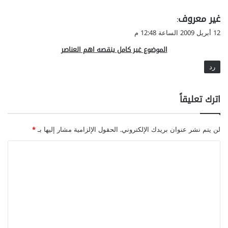
س
:
ي
غير معروف
م
ت
:
ع
أ
ق
12 أبريل 2009 الساعة 12:48 م
ت
و
أ
الموضوع غير كامل ينقصه اهم العناصر
ل
ة
رد
ا
ل
ط
اترك تعليقاً
ف
ل
.
لن يتم نشر عنوان بريدك الإلكتروني.
الحقول الإلزامية مشار إليها بـ
*
.
م
ا
ن
ل
ا
ل
ت
ح
ع
ا
ل
ل
ا
ي