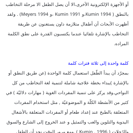
أو الأجهزة الإلكترونية الأخرى،الا أن يصل الطفل الا مرحلة التخاطب
بالنطق ( Kumin 1994،و Kumin 1991 ،و Meyers 1994) . ولقد
أظهرت الأبحاث أن أطفال متلازمة داون يستغنون عن طريقة
التخاطب بالإشارة تلقائيا عندما يكتسبون القدرة على نطق الكلمة
المراده.
كلمة واحدة إلى ثلاثة فترات كلمة
بمجرّد أن يبدأ الطّفل استعمال كلمة الواحدة (عن طريق النطق أو
بالإشارة )يبداء بخطة علاجية شاملة لتنمية لغة التخاطب من كل
النواحي.وقد يركز على تنمية المفردات الغوية ( مهارات دلاليّة ) في
كثير من الأنشطة الكلّة و الموضوعيّة , مثل استخدام المفردات
المتعلقة بالطبخ عند إعداد طعام أو المفردات المتعلقة بالأشغال
اليدوية والتلوين والعب والتمثيل و عند الخروج إلى الشارع والسوق
والرّحلات ( Kumin , 1996 ) .ومع مرور الوقت نجد أن الطفل