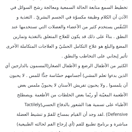
تخطيط السمع متابعة الحالة السمعية ومعالجة رشح السوائل في
الآذن آن الكلام وظيفة مكسوّة في الجسم البشريّ . التغذية و
التّنفّس يستخدم كثير من الأعضاء والعضلات التي تستخدمها عند
النطق . بناءً على ذلك قد يكون للعلاج المتعلق بالتغذية وتمارين
المضغ والبلع هو علاج التكامل الحسّيّ و العلاجات المتكاملة الأخرى
تأثير إيجابي على التخاطب والنطق .
الكثير من الأطفال الرضع و الأطفال الصغار(المسمون بالدارجين أي
الذين بدءوا تعلم المشي) أجسامهم حسّاسة جدًّا للمس . لا يحبون
آن يلمسوا , ولا يحبون تفريش الأسنان لا يحبونّ ملمس بعض
الأطعمة المعيّنة أو ربّما بعض الخلطات من الأطعمة .ويصطلح
الأطباء على تسمية هذا الشعور بالدفاع الحسي(Tactilely
Defensive) .لقد وجد أن القيام بمساج للفمّ و تنشيط العضلة
مباشرة و برنامج تطبيع للفم (أي إرجاع الفم لحالته الطبيعية)