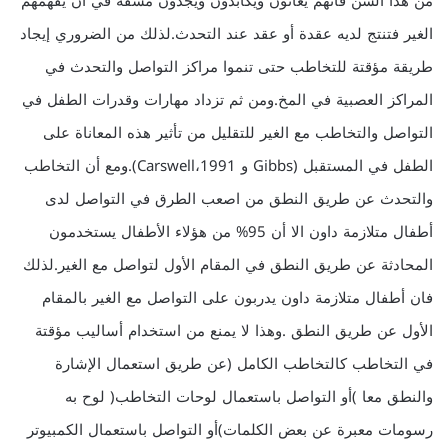
من هذا السن فأنهم يعانون ويكابدون ويجدون مشقة في أن يفهمهم
الغير فتنتج لديه عقدة أو عقد عند التحدث.لذلك من الضروري إيجاد
طريقة مؤقتة للتخاطب حتى تنموا مراكز التواصل والتحدث في
المراكز العصبية في المخ.ومن ثم تزداد مهارات وقدرات الطفل في
التواصل والتخاطب مع الغير للتقليل من تأثير هذه المعاناة على
الطفل في المستقبل (Gibbs و Carswell،1991).ومع أن التخاطب
والتحدث عن طريق النطق من اصعب الطرق في التواصل لدى
أطفال متلازمة داون الا أن 95% من هؤلاء الأطفال يستخدمون
المحادثة عن طريق النطق في المقام الأول لتواصل مع الغير.لذلك
فان أطفال متلازمة داون يدربون على التواصل مع الغير بالمقام
الأول عن طريق النطق .وهذا لا يمنع من استخدام أساليب مؤقتة
في التخاطب كالتخاطب الكامل (عن طريق استعمال الإشارة
والنطق معا )أو التواصل باستعمال لوحات التخاطب( لوح به
رسومات معبرة عن بعض الكلمات)أو التواصل باستعمال الكمبيوتر