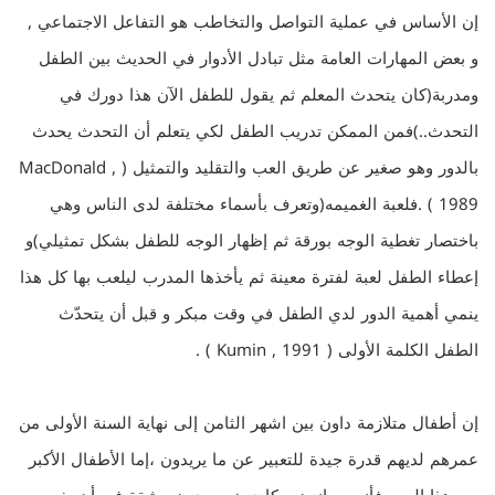
إن الأساس في عملية التواصل والتخاطب هو التفاعل الاجتماعي ,
و بعض المهارات العامة مثل تبادل الأدوار في الحديث بين الطفل
ومدربة(كان يتحدث المعلم ثم يقول للطفل الآن هذا دورك في
التحدث..)فمن الممكن تدريب الطفل لكي يتعلم أن التحدث يحدث
بالدور وهو صغير عن طريق العب والتقليد والتمثيل ( MacDonald ,
1989 ) .فلعبة الغميمه(وتعرف بأسماء مختلفة لدى الناس وهي
باختصار تغطية الوجه بورقة ثم إظهار الوجه للطفل بشكل تمثيلي)و
إعطاء الطفل لعبة لفترة معينة ثم يأخذها المدرب ليلعب بها كل هذا
ينمي أهمية الدور لدي الطفل في وقت مبكر و قبل أن يتحدّث
الطفل الكلمة الأولى ( Kumin , 1991 ) .
إن أطفال متلازمة داون بين اشهر الثامن إلى نهاية السنة الأولى من
عمرهم لديهم قدرة جيدة للتعبير عن ما يريدون ،إما الأطفال الأكبر