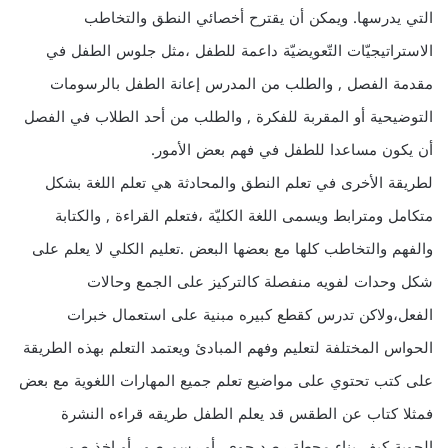
التي يدرسها. ويمكن أن يقترح أخصائي النطق والتخاطب
الاستراتيجيّات التّعويضيّة داعمة للطفل ،مثل جلوس الطفل في
مقدمة الفصل , والطلب من المدرس إعانة الطفل بالرسومات
التوضيحية أو المقربة للفكرة , والطلب من أحد الطلاب في الفصل
أن يكون مساعدا للطفل في فهم بعض الأمور.
لطريقة الأخرى في تعلم النطق والمحادثة هي تعلم اللغة بشكل
متكامل ومترابط ويسمى اللغة الكليّة ،فتعلم القراءة , والكتابة
والفهم والتخاطب كلها مع بعضها البعض .تعليم الكلي لا يعلم على
شكل وحدات لفويه منفصلة كالتركيز على الجمع وحالات
الفعل،ولاكن تدرس كقطع كبيره مبنية على استعمال خبرات
الحواس المختلفة لتعليم وفهم المبادئ ويعتمد التعلم بهذه الطريقة
على كتب تحتوي على مواضيع تعلم جميع المهارات اللغوية مع بعض
فمثلا كتاب عن الطقس قد يعلم الطفل طريقه قراءه النشرة
الجوية،كيف بناء محطة رصد جوي ،أو رسم صور أو اخذ صور