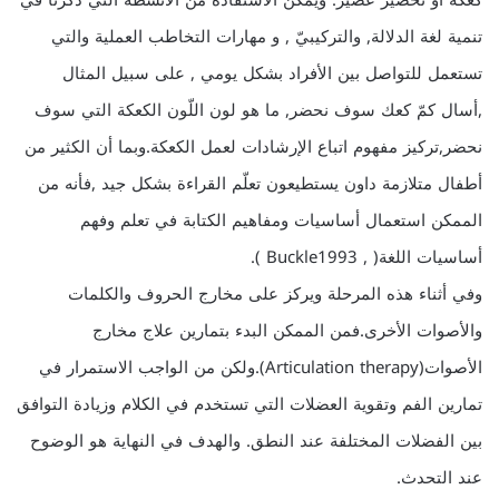
كعكه أو تحضير عصير. ويمكن الاستفادة من الأنشطة التي ذكرنا في
تنمية لغة الدلالة, والتركيبيّ , و مهارات التخاطب العملية والتي
تستعمل للتواصل بين الأفراد بشكل يومي , على سبيل المثال
,أسال كمّ كعك سوف نحضر, ما هو لون اللّون الكعكة التي سوف
نحضر,تركيز مفهوم اتباع الإرشادات لعمل الكعكة.وبما أن الكثير من
أطفال متلازمة داون يستطيعون تعلّم القراءة بشكل جيد ,فأنه من
الممكن استعمال أساسيات ومفاهيم الكتابة في تعلم وفهم
أساسيات اللغة( , Buckle1993 ).
وفي أثناء هذه المرحلة ويركز على مخارج الحروف والكلمات
والأصوات الأخرى.فمن الممكن البدء بتمارين علاج مخارج
الأصوات(Articulation therapy).ولكن من الواجب الاستمرار في
تمارين الفم وتقوية العضلات التي تستخدم في الكلام وزيادة التوافق
بين الفضلات المختلفة عند النطق. والهدف في النهاية هو الوضوح
عند التحدث.