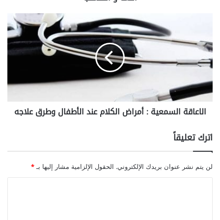
ع
ي
ا
ة
ل
:
ا
ا
ع
ل
ا
ت
ق
و
ة
ا
ا
ص
ل
ل
الاعاقة السمعية : أمراض الكلام عند الأطفال وطرق علاجه
س
و
م
ا
ع
اترك تعليقاً
ض
ي
ط
ة
ر
:
لن يتم نشر عنوان بريدك الإلكتروني.
الحقول الإلزامية مشار إليها بـ
*
ا
أ
ب
م
ا
ا
ر
ل
ل
ا
ل
ت
ض