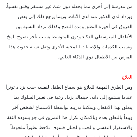
من مدرسة إلى أخرى مما يجعله دون شك غير مستقر وقلق نفسياً.
ويزداد لدى الذكور منه لدى الأناث. وربما يرجع ذلك إلى بعض
الفروق في أجهزة النطق ومدة النضج وكذلك تزداد النسبة بين
الأطفال المتوسطي الذكاء ودون المتوسط بسبب تأخر نضوج المخ
وبسبب الكدمات والإصابات ا لمخية الأخرى وتقل نسبة حدوث هذا
المرض بين الأطفال ذوي الذكاء العالي.
العلاج
ومن الطرق المهمة للعلاج هو سماع الطفل لنفسه حيث يزداد توتراً
عندما يستمع إلى ذاته، حينذاك يزداد رغبة في تغيير السلوك بما
يتعلق بهذا الانفعال ويمكننا تدريبه بواسطة الاستماع لشخص آخر
ويبدأ بالنطق بعده وبالامكان تكرار هذا التمرين في جو يسوده الثقة
والاستقرار النفسي والحب والحنان فسوف نلاحظ تطوراً ملحوظاً