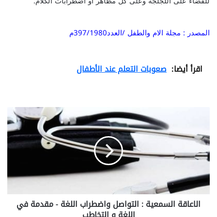
للقضاء على اللجلجة وعلى كل مظاهر أو اضطرابات الكلام.
المصدر : مجلة الام والطفل /العدد397/1980م
اقرأ أيضا:
صعوبات التعلم عند الأطفال
ا
ل
ا
ع
ا
ق
ة
ا
ل
الاعاقة السمعية : التواصل واضطراب اللغة - مقدمة في
س
اللغة و التخاطب
م