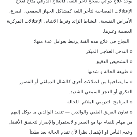
يوجد علاج دوائي يصحح تأخر اللغة، فالعلاج الدوائي متاح لعلاج
الإعتلالات المصاحبة لتأخر اللغة كمشاكل الجهاز السمعي، الصرع،
الأمراض النفسية، النشاط الزائد وفرط الانتباه، الإعتلالات المركزية
العصبية وغيرها.
النجاح في علاج هذه الفئة يرتبط بعوامل عدة منها:
o التدخل العلاجي المبكر
o التشخيص الدقيق
o طبيعة الحالة و شدتها
o ما يصاحبها من اعتلالات أخرى كالشلل الدماغي أو القصور
الفكري أو العجز السمعي الشديد.
o البرنامج التدريبي الملائم للحالة
o تعاون الفريق الطبي والوالدين — تنفيذ الوالدين ما يوكل إليهم
من مهام للقيام بها مع الصبر والاستمرار والإصرار لتحقيق الأفضل
وعدم اليأس أو الإهمال نظراً لأن تقدم الحالة يعد بطيئاً