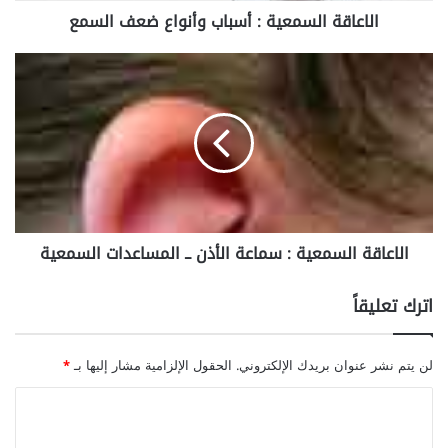
الاعاقة السمعية : أسباب وأنواع ضعف السمع
س
م
ع
ا
ي
ل
ة
ا
:
ع
أ
ا
س
ق
ب
ة
ا
ا
ب
ل
الاعاقة السمعية : سماعة الأذن ــ المساعدات السمعية
و
س
أ
م
ن
ع
اترك تعليقاً
و
ي
ا
ة
ع
:
لن يتم نشر عنوان بريدك الإلكتروني.
الحقول الإلزامية مشار إليها بـ
*
ض
س
ع
م
ا
ف
ا
ل
ا
ع