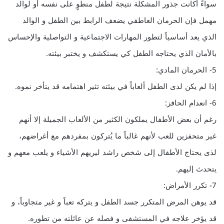
سواءً أكانت جذور المشكلة نتيجة لطفل منطوٍ على نفسه أو لوالد
مهمل فإن الحرمان العاطفي يضعف الرابط بين الطفل و الوالد
الذي يعد أساسياً لتطور المهارات الاجتماعية و التواصلية والإحساس
بالأمان الذي يحتاجه الطفل كي يستكشف و يختبر بيئته.
5- الحرمان المادي:
إذا لم يكن لدى الطفل ألعاباً في بيئته تثير اهتمامه قد يتأخر نموه.
6- انعدام الحافز:
رغم أن بعض الأطفال يملكون الكثير من الألعاب الجميلة إلا أنهم
غير متحفزين للعب لأنهم غالباً ما يُتركون بمفردهم مع أغراضهم،
لذى يحتاج الأطفال إلى شخص راشد ليريهم الأشياء و يلعب معهم و
يتحدث إليهم.
7- تكرر الأمراض:
قد يوهن المرض المتكرر جسد الطفل و يتركه تعباً و غير متجاوباً، و
قد يؤخر علاجه في المستشفى و فصله عن عائلته من تطوره.